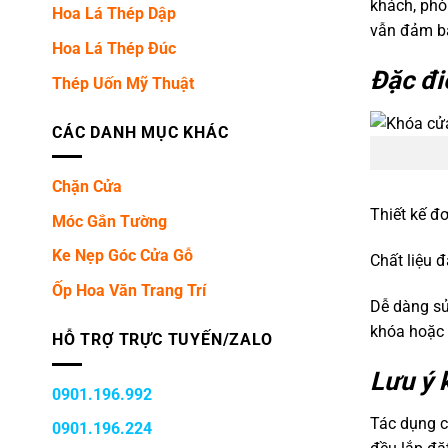
khách, phò
Hoa Lá Thép Dập
vẫn đảm bả
Hoa Lá Thép Đúc
Đặc đi
Thép Uốn Mỹ Thuật
CÁC DANH MỤC KHÁC
Chặn Cửa
Thiết kế đơ
Móc Gắn Tường
Ke Nẹp Góc Cửa Gỗ
Chất liệu 
Ốp Hoa Văn Trang Trí
Dễ dàng sử
khóa hoặc
HỖ TRỢ TRỰC TUYẾN/ZALO
Lưu ý 
0901.196.992
Tác dụng c
0901.196.224