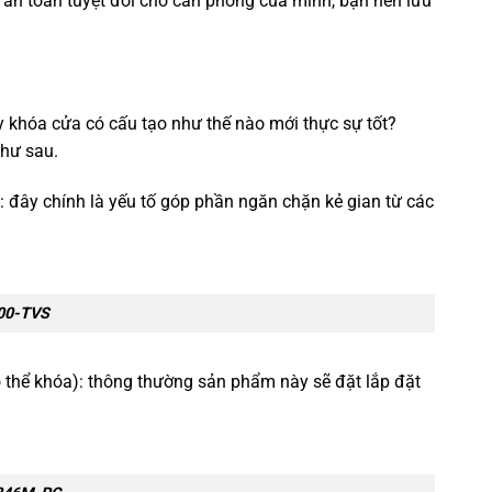
n toàn tuyệt đối cho căn phòng của mình, bạn nên lưu
y khóa cửa có cấu tạo như thế nào mới thực sự tốt?
hư sau.
): đây chính là yếu tố góp phần ngăn chặn kẻ gian từ các
500-TVS
ó thể khóa): thông thường sản phẩm này sẽ đặt lắp đặt