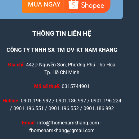
THÔNG TIN LIÊN HỆ
CÔNG TY TNHH SX-TM-DV-KT NAM KHANG
Địa chỉ:
442D Nguyễn Sơn, Phường Phú Thọ Hoà
Tp. Hồ Chí Minh
Mã số thuế:
0315744901
Hotline
:
0901.196.992 / 0901.186.997 / 0901.196.224
/ 0901.196.551 / 0901.196.552 / 0901.186.992
Email:
info@fhomenamkhang.com -
fhomenamkhang@gmail.com