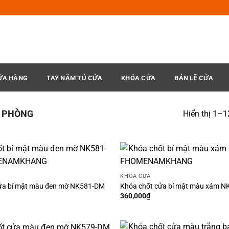
ỬA HÀNG
TAY NẮM TỦ CỬA
KHÓA CỬA
BẢN LỀ CỬA
 PHÒNG
Hiển thị 1–1
KHÓA CỬA
ửa bí mật màu đen mờ NK581-DM
Khóa chốt cửa bí mật màu xám N
360,000
₫