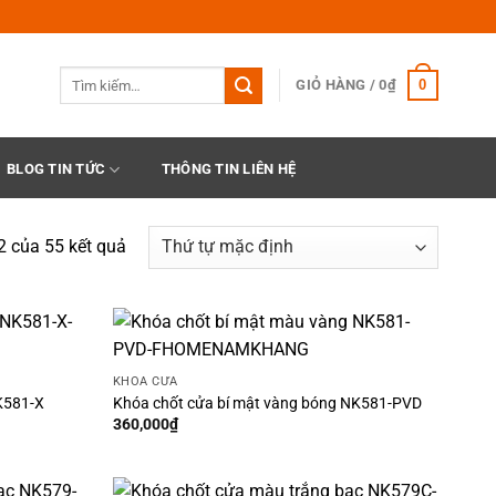
Tìm
0
GIỎ HÀNG /
0
₫
kiếm:
BLOG TIN TỨC
THÔNG TIN LIÊN HỆ
2 của 55 kết quả
KHÓA CỬA
K581-X
Khóa chốt cửa bí mật vàng bóng NK581-PVD
360,000
₫