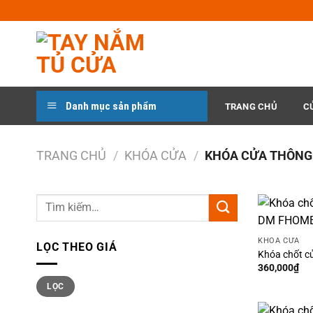
Chuyển
đến
nội
dung
Danh mục sản phẩm
TRANG CHỦ
C
TRANG CHỦ
/
KHÓA CỬA
/
KHÓA CỬA THÔNG
Tìm
kiếm:
KHÓA CỬA
LỌC THEO GIÁ
Khóa chốt c
360,000
₫
Giá
Giá
LỌC
thấp
cao
nhất
nhất