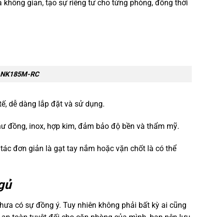
a không gian, tạo sự riêng tư cho từng phòng, đồng thời
g NK185M-RC
tế, dễ dàng lắp đặt và sử dụng.
hư đồng, inox, hợp kim, đảm bảo độ bền và thẩm mỹ.
ác đơn giản là gạt tay nắm hoặc vặn chốt là có thể
gủ
ưa có sự đồng ý. Tuy nhiên không phải bất kỳ ai cũng