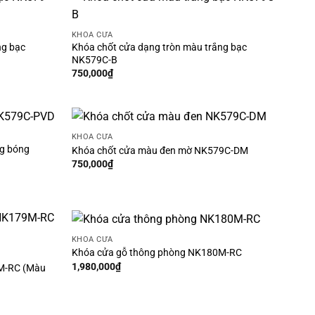
KHÓA CỬA
ng bạc
Khóa chốt cửa dạng tròn màu trắng bạc
NK579C-B
750,000
₫
KHÓA CỬA
ng bóng
Khóa chốt cửa màu đen mờ NK579C-DM
750,000
₫
KHÓA CỬA
Khóa cửa gỗ thông phòng NK180M-RC
1,980,000
₫
M-RC (Màu