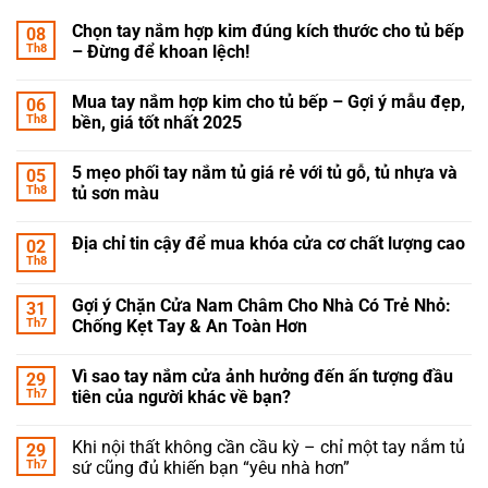
Chọn tay nắm hợp kim đúng kích thước cho tủ bếp
08
Th8
– Đừng để khoan lệch!
Mua tay nắm hợp kim cho tủ bếp – Gợi ý mẫu đẹp,
06
Th8
bền, giá tốt nhất 2025
5 mẹo phối tay nắm tủ giá rẻ với tủ gỗ, tủ nhựa và
05
Th8
tủ sơn màu
Địa chỉ tin cậy để mua khóa cửa cơ chất lượng cao
02
Th8
Gợi ý Chặn Cửa Nam Châm Cho Nhà Có Trẻ Nhỏ:
31
Th7
Chống Kẹt Tay & An Toàn Hơn
Vì sao tay nắm cửa ảnh hưởng đến ấn tượng đầu
29
Th7
tiên của người khác về bạn?
Khi nội thất không cần cầu kỳ – chỉ một tay nắm tủ
29
Th7
sứ cũng đủ khiến bạn “yêu nhà hơn”