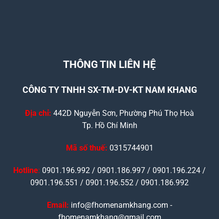
THÔNG TIN LIÊN HỆ
CÔNG TY TNHH SX-TM-DV-KT NAM KHANG
Địa chỉ:
442D Nguyễn Sơn, Phường Phú Thọ Hoà
Tp. Hồ Chí Minh
Mã số thuế:
0315744901
Hotline
:
0901.196.992 / 0901.186.997 / 0901.196.224 /
0901.196.551 / 0901.196.552 / 0901.186.992
Email:
info@fhomenamkhang.com -
fhomenamkhang@gmail.com