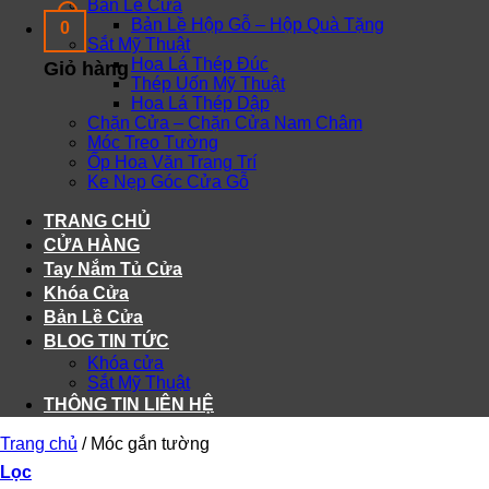
Bản Lề Cửa
Bản Lề Hộp Gỗ – Hộp Quà Tặng
0
Sắt Mỹ Thuật
Hoa Lá Thép Đúc
Giỏ hàng
Thép Uốn Mỹ Thuật
Hoa Lá Thép Dập
Chặn Cửa – Chặn Cửa Nam Châm
Móc Treo Tường
Ốp Hoa Văn Trang Trí
Ke Nẹp Góc Cửa Gỗ
TRANG CHỦ
CỬA HÀNG
Tay Nắm Tủ Cửa
Khóa Cửa
Bản Lề Cửa
BLOG TIN TỨC
Khóa cửa
Sắt Mỹ Thuật
THÔNG TIN LIÊN HỆ
Trang chủ
/
Móc gắn tường
Lọc