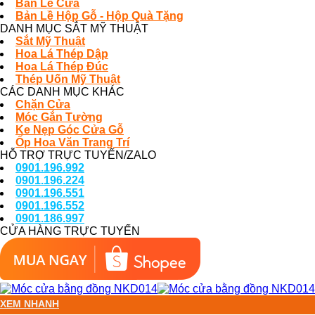
Bản Lề Cửa
Bản Lề Hộp Gỗ - Hộp Quà Tặng
DANH MỤC SẮT MỸ THUẬT
Sắt Mỹ Thuật
Hoa Lá Thép Dập
Hoa Lá Thép Đúc
Thép Uốn Mỹ Thuật
CÁC DANH MỤC KHÁC
Chặn Cửa
Móc Gắn Tường
Ke Nẹp Góc Cửa Gỗ
Ốp Hoa Văn Trang Trí
HỖ TRỢ TRỰC TUYẾN/ZALO
0901.196.992
0901.196.224
0901.196.551
0901.196.552
0901.186.997
CỬA HÀNG TRỰC TUYẾN
XEM NHANH