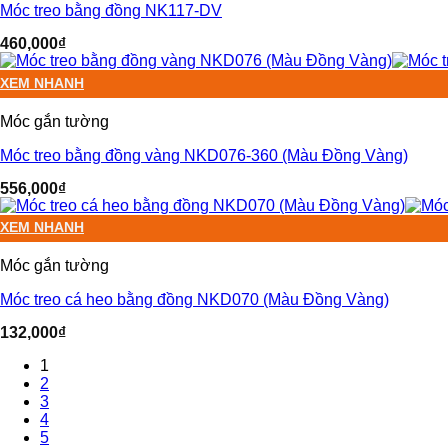
Móc treo bằng đồng NK117-DV
460,000
₫
XEM NHANH
Móc gắn tường
Móc treo bằng đồng vàng NKD076-360 (Màu Đồng Vàng)
556,000
₫
XEM NHANH
Móc gắn tường
Móc treo cá heo bằng đồng NKD070 (Màu Đồng Vàng)
132,000
₫
1
2
3
4
5