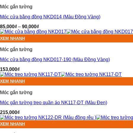
Móc gắn tường
Móc cửa bằng đồng NKD014 (Màu Đồng Vàng)
85,000
₫
–
90,000
₫
XEM NHANH
Móc gắn tường
Móc cửa bằng đồng NKD017-190 (Màu Đồng Vàng)
153,000
₫
XEM NHANH
Móc gắn tường
Móc gắn tường treo quần áo NK117-DT (Màu Đen)
215,000
₫
XEM NHANH