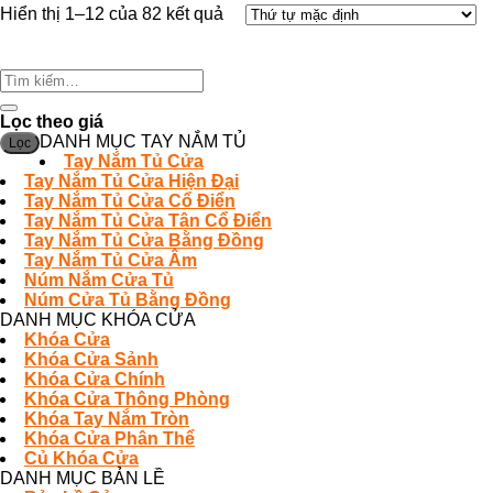
Hiển thị 1–12 của 82 kết quả
Tìm
kiếm:
Lọc theo giá
DANH MỤC TAY NẮM TỦ
Lọc
Tay Nắm Tủ Cửa
Tay Nắm Tủ Cửa Hiện Đại
Tay Nắm Tủ Cửa Cổ Điển
Tay Nắm Tủ Cửa Tân Cổ Điển
Tay Nắm Tủ Cửa Bằng Đồng
Tay Nắm Tủ Cửa Âm
Núm Nắm Cửa Tủ
Núm Cửa Tủ Bằng Đồng
DANH MỤC KHÓA CỬA
Khóa Cửa
Khóa Cửa Sảnh
Khóa Cửa Chính
Khóa Cửa Thông Phòng
Khóa Tay Nắm Tròn
Khóa Cửa Phân Thể
Củ Khóa Cửa
DANH MỤC BẢN LỀ