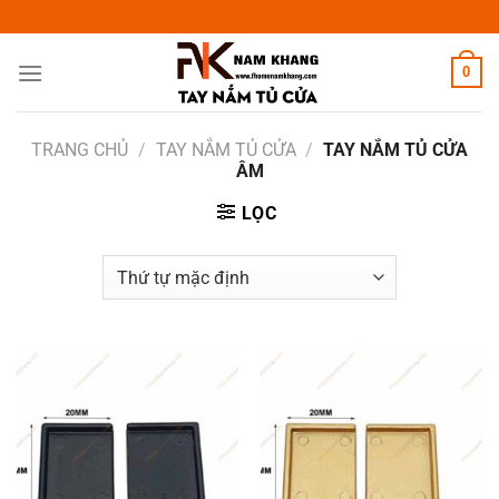
Chuyển
đến
nội
0
dung
TRANG CHỦ
/
TAY NẮM TỦ CỬA
/
TAY NẮM TỦ CỬA
ÂM
LỌC