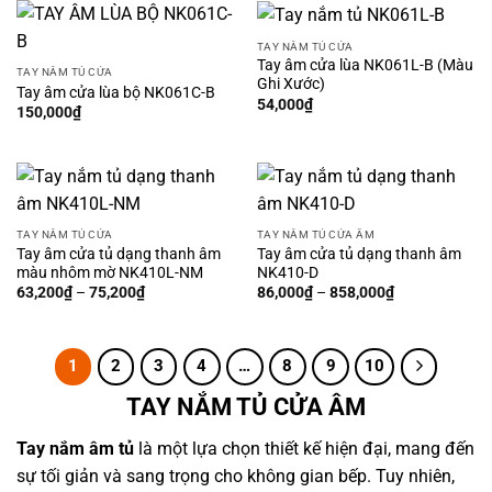
TAY NẮM TỦ CỬA
Tay âm cửa lùa NK061L-B (Màu
TAY NẮM TỦ CỬA
Ghi Xước)
Tay âm cửa lùa bộ NK061C-B
54,000
₫
150,000
₫
TAY NẮM TỦ CỬA
TAY NẮM TỦ CỬA ÂM
Tay âm cửa tủ dạng thanh âm
Tay âm cửa tủ dạng thanh âm
màu nhôm mờ NK410L-NM
NK410-D
63,200
₫
–
75,200
₫
86,000
₫
–
858,000
₫
1
2
3
4
…
8
9
10
TAY NẮM TỦ CỬA ÂM
Tay nắm âm tủ
là một lựa chọn thiết kế hiện đại, mang đến
sự tối giản và sang trọng cho không gian bếp. Tuy nhiên,