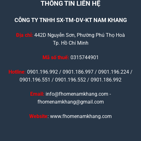
THÔNG TIN LIÊN HỆ
CÔNG TY TNHH SX-TM-DV-KT NAM KHANG
Địa chỉ:
442D Nguyễn Sơn, Phường Phú Thọ Hoà
Tp. Hồ Chí Minh
Mã số thuế:
0315744901
Hotline
:
0901.196.992 / 0901.186.997 / 0901.196.224 /
0901.196.551 / 0901.196.552 / 0901.186.992
Email:
info@fhomenamkhang.com -
fhomenamkhang@gmail.com
Website
: www.fhomenamkhang.com