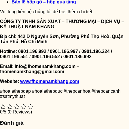
Bản lề hộp gỗ – hộp quà tặng
Vui lòng liên hệ chúng tôi để biết thêm chi tiết:
CÔNG TY TNHH SẢN XUẤT – THƯƠNG MẠI – DỊCH VỤ –
KỸ THUẬT NAM KHANG
Địa chỉ: 442 D Nguyễn Sơn, Phường Phú Thọ Hoà, Quận
Tân Phú, Hồ Chí Minh
Hotline: 0901.196.992 / 0901.186.997 / 0901.196.224 /
0901.196.551 / 0901.196.552 / 0901.186.992
Email: info@fhomenamkhang.com –
fhomenamkhang@gmail.com
Website:
www.fhomenamkhang.com
#hoalathepdap #hoalathepduc #thepcanhoa #thepcancanh
#satmythuat
0/5
(0 Reviews)
Đánh giá