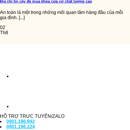
Địa chỉ tin cậy để mua khóa cửa cơ chất lượng cao
An toàn là một trong những mối quan tâm hàng đầu của mỗi
gia đình. [...]
02
Th8
HỖ TRỢ TRỰC TUYẾN/ZALO
0901.196.992
0901.196.224