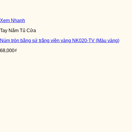
Xem Nhanh
Tay Nắm Tủ Cửa
Núm tròn bằng sứ trắng viền vàng NK020-TV (Màu vàng)
68,000
₫