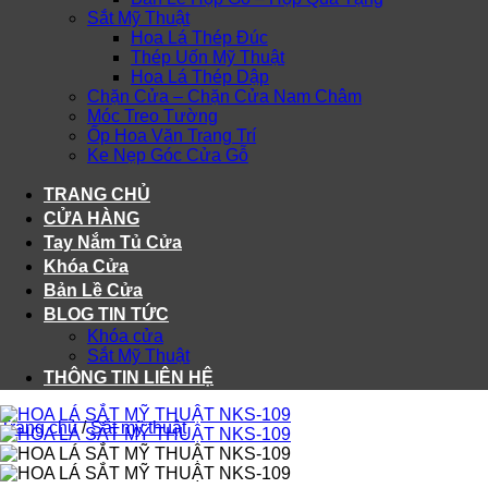
Sắt Mỹ Thuật
Hoa Lá Thép Đúc
Thép Uốn Mỹ Thuật
Hoa Lá Thép Dập
Chặn Cửa – Chặn Cửa Nam Châm
Móc Treo Tường
Ốp Hoa Văn Trang Trí
Ke Nẹp Góc Cửa Gỗ
TRANG CHỦ
CỬA HÀNG
Tay Nắm Tủ Cửa
Khóa Cửa
Bản Lề Cửa
BLOG TIN TỨC
Khóa cửa
Sắt Mỹ Thuật
THÔNG TIN LIÊN HỆ
Trang chủ
/
Sắt mỹ thuật