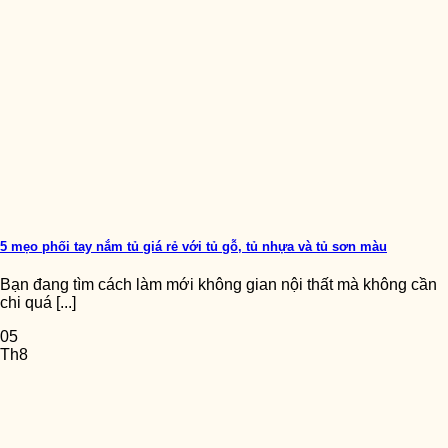
5 mẹo phối tay nắm tủ giá rẻ với tủ gỗ, tủ nhựa và tủ sơn màu
Bạn đang tìm cách làm mới không gian nội thất mà không cần
chi quá [...]
05
Th8