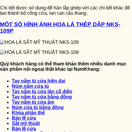
Chi tiết được sử dụng để hàn lắp ghép với các chi tiết khác để
tạo thành bộ cổng cửa, lan can cầu thang.
MỘT SỐ HÌNH ẢNH HOA LÁ THÉP DẬP NKS-
109P
Quý khách hàng có thể tham khảo thêm nhiều danh mục
sản phẩm nội ngoại thất khác tại NamKhang:
Tay nắm tủ cửa hiện đại
Núm nắm cửa tủ
Tay nắm tủ cửa tân cổ điển
Tay nắm tủ cửa bằng đồng
Tay nắm tủ cửa âm
Núm cửa tủ bằng đồng
Khóa phân thể
Bản lề cửa
Sắt mỹ thuật
Bản lề cửa