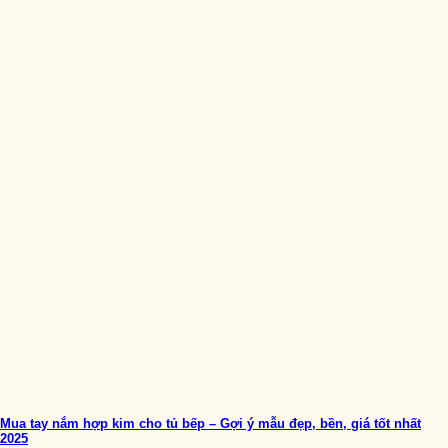
Mua tay nắm hợp kim cho tủ bếp – Gợi ý mẫu đẹp, bền, giá tốt nhất
2025