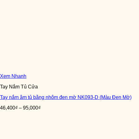
Xem Nhanh
Tay Nắm Tủ Cửa
Tay nắm âm tủ bằng nhôm đen mờ NK093-D (Màu Đen Mờ)
46,400
₫
–
95,000
₫