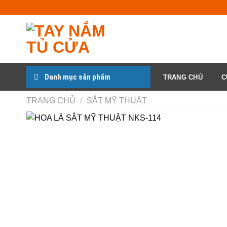
Chuyển
đến
nội
dung
Danh mục sản phẩm
TRANG CHỦ
C
TRANG CHỦ
/
SẮT MỸ THUẬT