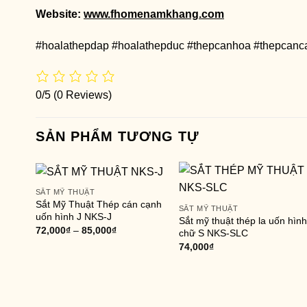
Website:
www.fhomenamkhang.com
#hoalathepdap #hoalathepduc #thepcanhoa #thepcanc
0/5
(0 Reviews)
SẢN PHẨM TƯƠNG TỰ
SẮT MỸ THUẬT
Sắt Mỹ Thuật Thép cán cạnh
SẮT MỸ THUẬT
uốn hình J NKS-J
Sắt mỹ thuật thép la uốn hình
72,000
₫
–
85,000
₫
chữ S NKS-SLC
74,000
₫