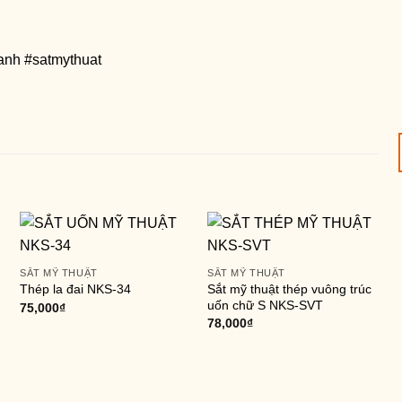
anh #satmythuat
SẮT MỸ THUẬT
SẮT MỸ THUẬT
Sắt mỹ thuật thép vuông trúc
Thép la đai NKS-34
uốn chữ S NKS-SVT
75,000
₫
78,000
₫