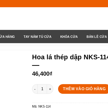
ỬA HÀNG
TAY NẮM TỦ CỬA
KHÓA CỬA
BẢN LỀ CỬA
Hoa lá thép dập NKS-11
46,400
₫
Hoa lá thép dập NKS-114 số lượng
THÊM VÀO GIỎ HÀNG
Mã:
NKS-114