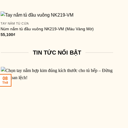
TAY NẮM TỦ CỬA
Núm nắm tủ đầu vuông NK219-VM (Màu Vàng Mờ)
55,100
₫
TIN TỨC NỔI BẬT
08
Th8