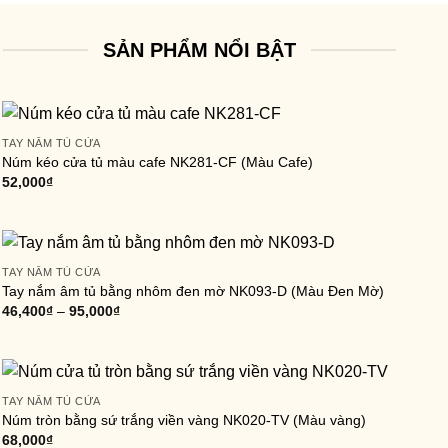
SẢN PHẨM NỔI BẬT
TAY NẮM TỦ CỬA
Núm kéo cửa tủ màu cafe NK281-CF (Màu Cafe)
52,000
₫
TAY NẮM TỦ CỬA
Tay nắm âm tủ bằng nhôm đen mờ NK093-D (Màu Đen Mờ)
46,400
₫
–
95,000
₫
TAY NẮM TỦ CỬA
Núm tròn bằng sứ trắng viền vàng NK020-TV (Màu vàng)
68,000
₫