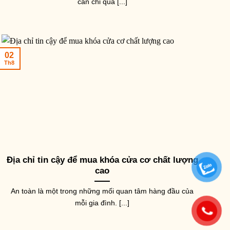
cần chi quá [...]
ẮT MỸ THUẬT
SẮT MỸ THUẬT
SẮT M
oa lá tôm mỹ thuật NKS-17-
Sắt mỹ thuật trái trám xoắn
Sắt m
2
NKS-25
chữ 
2,500
₫
15,000
₫
–
52,500
₫
74,00
02
Th8
Địa chỉ tin cậy để mua khóa cửa cơ chất lượng
cao
An toàn là một trong những mối quan tâm hàng đầu của
mỗi gia đình. [...]