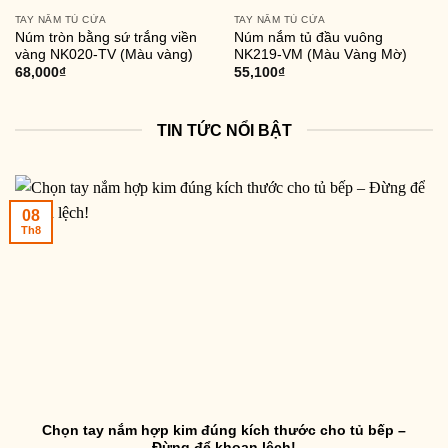
TAY NẮM TỦ CỬA
TAY NẮM TỦ CỬA
Núm tròn bằng sứ trắng viền
Núm nắm tủ đầu vuông
vàng NK020-TV (Màu vàng)
NK219-VM (Màu Vàng Mờ)
68,000
₫
55,100
₫
TIN TỨC NỔI BẬT
08
Th8
Chọn tay nắm hợp kim đúng kích thước cho tủ bếp –
Đừng để khoan lệch!