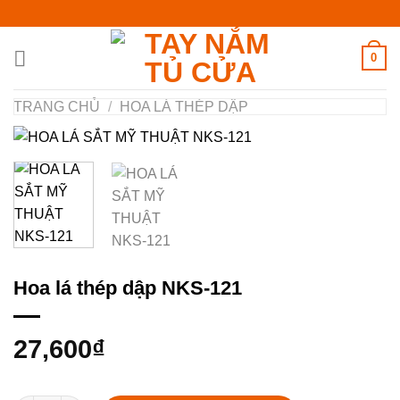
Chuyển
đến
nội
0
dung
TRANG CHỦ
/
HOA LÁ THÉP DẬP
Hoa lá thép dập NKS-121
27,600
₫