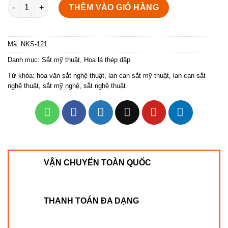
Hoa lá thép dập NKS-121 số lượng
THÊM VÀO GIỎ HÀNG
Mã:
NKS-121
Danh mục:
Sắt mỹ thuật
,
Hoa lá thép dập
Từ khóa:
hoa văn sắt nghệ thuật
,
lan can sắt mỹ thuật
,
lan can sắt
nghệ thuật
,
sắt mỹ nghệ
,
sắt nghệ thuật
VẬN CHUYỂN TOÀN QUỐC
THANH TOÁN ĐA DẠNG