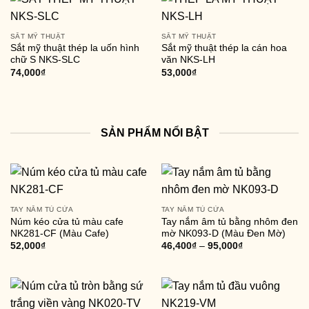
SẮT MỸ THUẬT
SẮT MỸ THUẬT
Sắt mỹ thuật thép la uốn hình
Sắt mỹ thuật thép la cán hoa
chữ S NKS-SLC
văn NKS-LH
74,000
₫
53,000
₫
SẢN PHẨM NỔI BẬT
TAY NẮM TỦ CỬA
TAY NẮM TỦ CỬA
Núm kéo cửa tủ màu cafe
Tay nắm âm tủ bằng nhôm đen
NK281-CF (Màu Cafe)
mờ NK093-D (Màu Đen Mờ)
52,000
₫
46,400
₫
–
95,000
₫