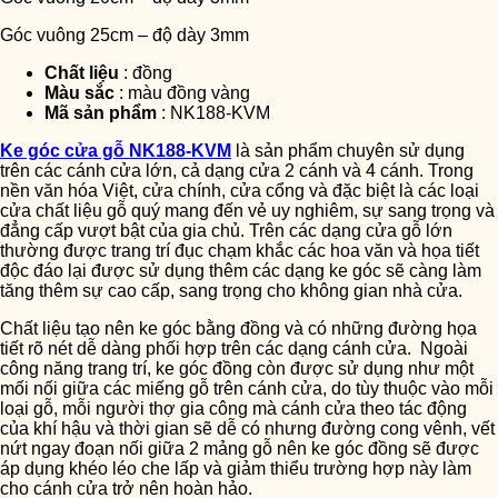
Góc vuông 25cm – độ dày 3mm
Chất liệu
: đồng
Màu sắc
: màu đồng vàng
Mã sản phẩm
: NK188-KVM
Ke góc cửa gỗ NK188-KVM
là sản phẩm chuyên sử dụng
trên các cánh cửa lớn, cả dạng cửa 2 cánh và 4 cánh. Trong
nền văn hóa Việt, cửa chính, cửa cổng và đặc biệt là các loại
cửa chất liệu gỗ quý mang đến vẻ uy nghiêm, sự sang trọng và
đẳng cấp vượt bật của gia chủ. Trên các dạng cửa gỗ lớn
thường được trang trí đục chạm khắc các hoa văn và họa tiết
độc đáo lại được sử dụng thêm các dạng ke góc sẽ càng làm
tăng thêm sự cao cấp, sang trọng cho không gian nhà cửa.
Chất liệu tạo nên ke góc bằng đồng và có những đường họa
tiết rõ nét dễ dàng phối hợp trên các dạng cánh cửa. Ngoài
công năng trang trí, ke góc đồng còn được sử dụng như một
mối nối giữa các miếng gỗ trên cánh cửa, do tùy thuộc vào mỗi
loại gỗ, mỗi người thợ gia công mà cánh cửa theo tác động
của khí hậu và thời gian sẽ dễ có nhưng đường cong vênh, vết
nứt ngay đoạn nối giữa 2 mảng gỗ nên ke góc đồng sẽ được
áp dụng khéo léo che lấp và giảm thiểu trường hợp này làm
cho cánh cửa trở nên hoàn hảo.