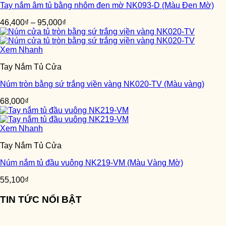
Tay nắm âm tủ bằng nhôm đen mờ NK093-D (Màu Đen Mờ)
46,400
₫
–
95,000
₫
Xem Nhanh
Tay Nắm Tủ Cửa
Núm tròn bằng sứ trắng viền vàng NK020-TV (Màu vàng)
68,000
₫
Xem Nhanh
Tay Nắm Tủ Cửa
Núm nắm tủ đầu vuông NK219-VM (Màu Vàng Mờ)
55,100
₫
TIN TỨC NỔI BẬT