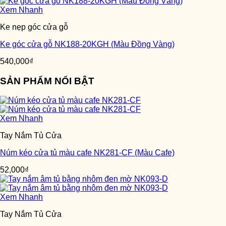
Xem Nhanh
Ke nẹp góc cửa gỗ
Ke góc cửa gỗ NK188-20KGH (Màu Đồng Vàng)
540,000
₫
SẢN PHẨM NỔI BẬT
Xem Nhanh
Tay Nắm Tủ Cửa
Núm kéo cửa tủ màu cafe NK281-CF (Màu Cafe)
52,000
₫
Xem Nhanh
Tay Nắm Tủ Cửa