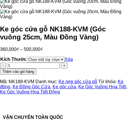
Ke góc cửa gỗ NK188-KVM (Góc
vuông 25cm, Màu Đồng Vàng)
360,000
₫
–
500,000
₫
Kích Thước
Xóa
Ke
góc
Thêm vào giỏ hàng
cửa
gỗ
Mã:
NK188-KVM
Danh mục:
Ke nẹp góc cửa gỗ
Từ khóa:
Ke
NK188-
đồng
,
Ke Đồng Góc Cửa
,
Ke góc cửa
,
Ke Góc Vuông Họa Tiết
,
KVM
Ke Góc Vuông Họa Tiết Động
(Góc
vuông
25cm,
Màu
Đồng
VẬN CHUYỂN TOÀN QUỐC
Vàng)
số