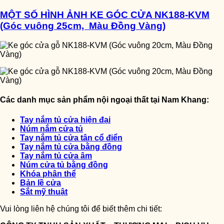
MỘT SỐ HÌNH ẢNH KE GÓC CỬA NK188-KVM
(Góc vuông 25cm, Màu Đồng Vàng)
Các danh mục sản phẩm nội ngoại thất tại Nam Khang:
Tay nắm tủ cửa hiện đại
Núm nắm cửa tủ
Tay nắm tủ cửa tân cổ điển
Tay nắm tủ cửa bằng đồng
Tay nắm tủ cửa âm
Núm cửa tủ bằng đồng
Khóa phân thể
Bản lề cửa
Sắt mỹ thuật
Vui lòng liên hệ chúng tôi để biết thêm chi tiết: