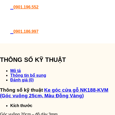
0901.196.552
0901.186.997
THÔNG SỐ KỸ THUẬT
Mô tả
Thông tin bổ sung
Đánh giá (0)
Thông số kỹ thuật
Ke góc cửa gỗ NK188-KVM
(Góc vuông 25cm, Màu Đồng Vàng)
Kích thước
Góc vuông 20cm – độ dày 3mm