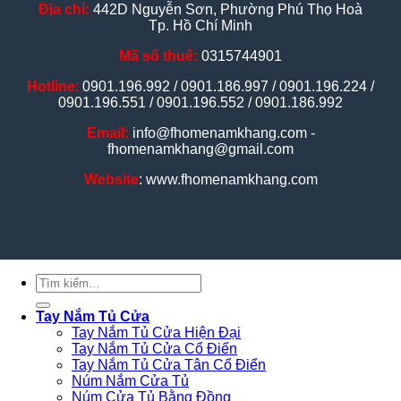
Địa chỉ:
442D Nguyễn Sơn, Phường Phú Thọ Hoà
Tp. Hồ Chí Minh
Mã số thuế:
0315744901
Hotline
:
0901.196.992 / 0901.186.997 / 0901.196.224 /
0901.196.551 / 0901.196.552 / 0901.186.992
Email:
info@fhomenamkhang.com -
fhomenamkhang@gmail.com
Website
: www.fhomenamkhang.com
Tìm
kiếm:
Tay Nắm Tủ Cửa
Tay Nắm Tủ Cửa Hiện Đại
Tay Nắm Tủ Cửa Cổ Điển
Tay Nắm Tủ Cửa Tân Cổ Điển
Núm Nắm Cửa Tủ
Núm Cửa Tủ Bằng Đồng