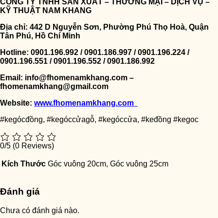
CÔNG TY TNHH SẢN XUẤT – THƯƠNG MẠI – DỊCH VỤ –
KỸ THUẬT NAM KHANG
Địa chỉ: 442 D Nguyễn Sơn, Phường Phú Thọ Hoà, Quận
Tân Phú, Hồ Chí Minh
Hotline: 0901.196.992 / 0901.186.997 / 0901.196.224 /
0901.196.551 / 0901.196.552 / 0901.186.992
Email: info@fhomenamkhang.com –
fhomenamkhang@gmail.com
Website:
www.fhomenamkhang.com
#kegócđồng, #kegóccửagỗ, #kegóccửa, #keđồng #kegoc
0/5
(0 Reviews)
Kích Thước
Góc vuông 20cm, Góc vuông 25cm
Đánh giá
Chưa có đánh giá nào.