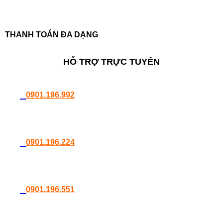
lượng
THANH TOÁN ĐA DẠNG
HỖ TRỢ TRỰC TUYẾN
0901.196.992
0901.196.224
0901.196.551