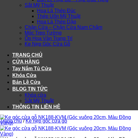
Sắt Mỹ Thuật
Hoa Lá Thép Đúc
Thép Uốn Mỹ Thuật
Hoa Lá Thép Dập
Chặn Cửa – Chặn Cửa Nam Châm
Móc Treo Tường
Ốp Hoa Văn Trang Trí
Ke Nẹp Góc Cửa Gỗ
TRANG CHỦ
CỬA HÀNG
Tay Nắm Tủ Cửa
Khóa Cửa
Bản Lề Cửa
BLOG TIN TỨC
Khóa cửa
Sắt Mỹ Thuật
THÔNG TIN LIÊN HỆ
Trang chủ
/
Ke nẹp góc cửa gỗ