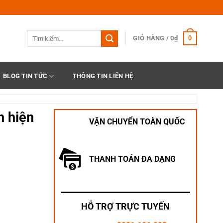
Tìm
0
GIỎ HÀNG /
0
₫
kiếm:
BLOG TIN TỨC
THÔNG TIN LIÊN HỆ
n hiện
VẬN CHUYỂN TOÀN QUỐC
THANH TOÁN ĐA DẠNG
-DM số lượng
HỖ TRỢ TRỰC TUYẾN