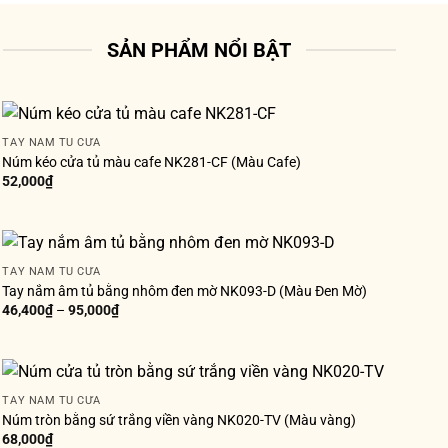
SẢN PHẨM NỔI BẬT
TAY NẮM TỦ CỬA
Núm kéo cửa tủ màu cafe NK281-CF (Màu Cafe)
52,000
₫
TAY NẮM TỦ CỬA
Tay nắm âm tủ bằng nhôm đen mờ NK093-D (Màu Đen Mờ)
46,400
₫
–
95,000
₫
TAY NẮM TỦ CỬA
Núm tròn bằng sứ trắng viền vàng NK020-TV (Màu vàng)
68,000
₫