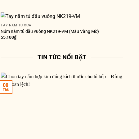
TAY NẮM TỦ CỬA
Núm nắm tủ đầu vuông NK219-VM (Màu Vàng Mờ)
55,100
₫
TIN TỨC NỔI BẬT
08
Th8