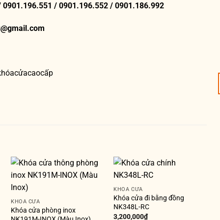
/ 0901.196.551 / 0901.196.552 / 0901.186.992
g@gmail.com
#khóacửacaocấp
KHÓA CỬA
Khóa cửa đi bằng đồng
KHÓA CỬA
NK348L-RC
Khóa cửa phòng inox
3,200,000
₫
NK191M-INOX (Màu Inox)