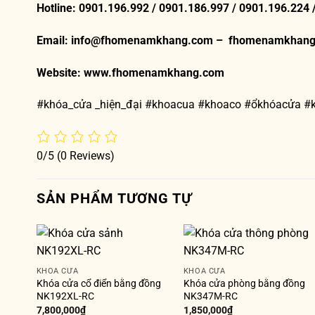
Hotline: 0901.196.992 / 0901.186.997 / 0901.196.224 
Email: info@fhomenamkhang.com – fhomenamkhan
Website:
www.fhomenamkhang.com
#khóa_cửa _hiện_đại #khoacua #khoaco #ổkhóacửa 
0/5
(0 Reviews)
SẢN PHẨM TƯƠNG TỰ
KHÓA CỬA
KHÓA CỬA
Khóa cửa cổ điển bằng đồng
Khóa cửa phòng bằng đồng
NK192XL-RC
NK347M-RC
7,800,000
₫
1,850,000
₫