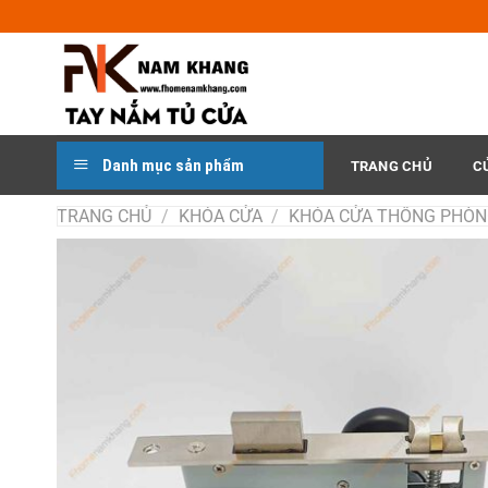
Chuyển
đến
nội
dung
Danh mục sản phẩm
TRANG CHỦ
C
TRANG CHỦ
/
KHÓA CỬA
/
KHÓA CỬA THÔNG PHÒ