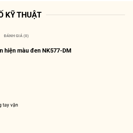
Ố KỸ THUẬT
ĐÁNH GIÁ (0)
ròn hiện màu đen NK577-DM
g tay vặn