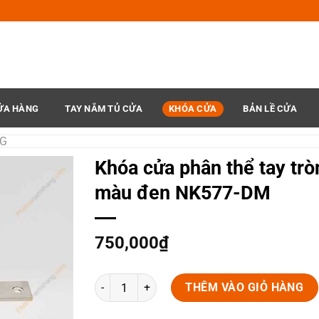
ỬA HÀNG
TAY NẮM TỦ CỬA
KHÓA CỬA
BẢN LỀ CỬA
NG
Khóa cửa phân thể tay trò
màu đen NK577-DM
750,000
₫
Khóa cửa phân thể tay tròn hiện màu đen NK577
THÊM VÀO GIỎ HÀNG