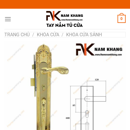
Chuyển
đến
nội
0
dung
TRANG CHỦ
/
KHÓA CỬA
/
KHÓA CỬA SẢNH