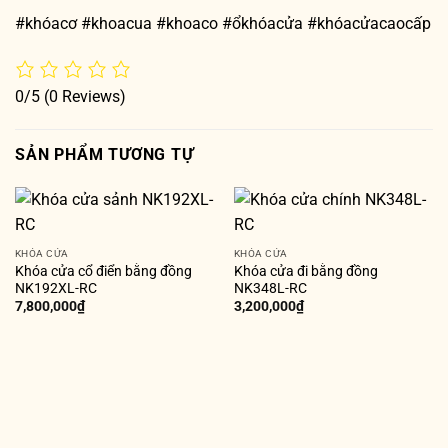
#khóacơ #khoacua #khoaco #ổkhóacửa #khóacửacaocấp
0/5
(0 Reviews)
SẢN PHẨM TƯƠNG TỰ
KHÓA CỬA
KHÓA CỬA
Khóa cửa cổ điển bằng đồng
Khóa cửa đi bằng đồng
NK192XL-RC
NK348L-RC
7,800,000
₫
3,200,000
₫