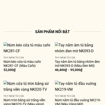
SẢN PHẨM NỔI BẬT
TAY NẮM TỦ CỬA
TAY NẮM TỦ CỬA
Núm kéo cửa tủ màu cafe
Tay nắm âm tủ bằng nhôm đen
NK281-CF (Màu Cafe)
mờ NK093-D (Màu Đen Mờ)
52,000
₫
46,400
₫
–
95,000
₫
TAY NẮM TỦ CỬA
TAY NẮM TỦ CỬA
Núm tròn bằng sứ trắng viền
Núm nắm tủ đầu vuông NK219-
vàng NK020-TV (Màu vàng)
VM (Màu Vàng Mờ)