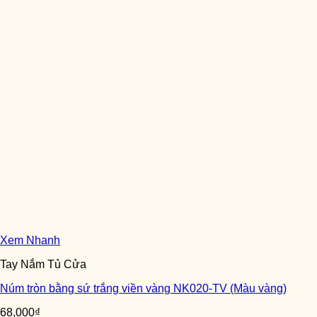
Xem Nhanh
Tay Nắm Tủ Cửa
Núm tròn bằng sứ trắng viền vàng NK020-TV (Màu vàng)
68,000
₫