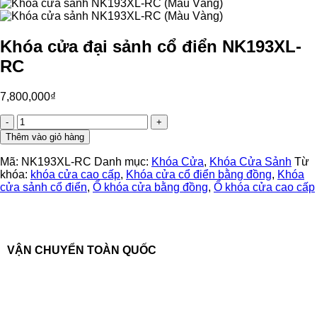
Khóa cửa đại sảnh cổ điển NK193XL-
RC
7,800,000
₫
Khóa
cửa
Thêm vào giỏ hàng
đại
sảnh
Mã:
NK193XL-RC
Danh mục:
Khóa Cửa
,
Khóa Cửa Sảnh
Từ
cổ
khóa:
khóa cửa cao cấp
,
Khóa cửa cổ điển bằng đồng
,
Khóa
điển
cửa sảnh cổ điển
,
Ổ khóa cửa bằng đồng
,
Ổ khóa cửa cao cấp
NK193XL-
RC
số
lượng
VẬN CHUYỂN TOÀN QUỐC