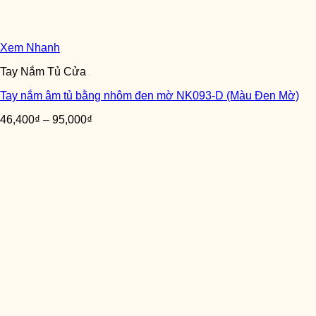
Xem Nhanh
Tay Nắm Tủ Cửa
Tay nắm âm tủ bằng nhôm đen mờ NK093-D (Màu Đen Mờ)
46,400
₫
–
95,000
₫