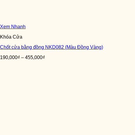
Xem Nhanh
Khóa Cửa
Chốt cửa bằng đồng NKD082 (Màu Đồng Vàng)
190,000
₫
–
455,000
₫