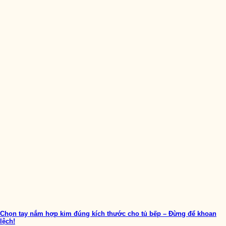
Chọn tay nắm hợp kim đúng kích thước cho tủ bếp – Đừng để khoan
lệch!