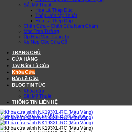
Sắt Mỹ Thuật
Hoa Lá Thép Đúc
Thép Uốn Mỹ Thuật
Hoa Lá Thép Dập
Chặn Cửa – Chặn Cửa Nam Châm
Móc Treo Tường
Ốp Hoa Văn Trang Trí
Ke Nẹp Góc Cửa Gỗ
TRANG CHỦ
CỬA HÀNG
Tay Nắm Tủ Cửa
Khóa Cửa
Bản Lề Cửa
BLOG TIN TỨC
Khóa cửa
Sắt Mỹ Thuật
THÔNG TIN LIÊN HỆ
Trang chủ
/
Khóa Cửa
/
Khóa Cửa Sảnh