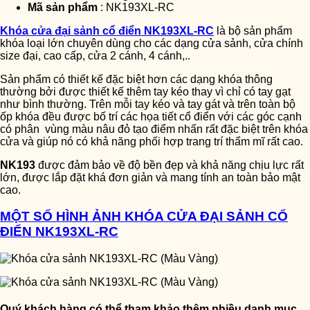
Mã sản phẩm
: NK193XL-RC
Khóa cửa đại sảnh cổ điển NK193XL-RC
là bộ sản phẩm
khóa loại lớn chuyên dùng cho các dạng cửa sảnh, cửa chính
size đại, cao cấp, cửa 2 cánh, 4 cánh,..
Sản phẩm có thiết kế đặc biệt hơn các dạng khóa thông
thường bởi được thiết kế thêm tay kéo thay vì chỉ có tay gạt
như bình thường. Trên mỗi tay kéo và tay gát và trên toàn bộ
ốp khóa đều được bố trí các họa tiết cổ điển với các góc cạnh
có phân vùng màu nâu đỏ tạo điểm nhấn rất đặc biệt trên khóa
cửa và giúp nó có khả năng phối hợp trang trí thẩm mĩ rất cao.
NK193
được đảm bảo về độ bền đẹp và khả năng chịu lực rất
lớn, được lắp đặt khá đơn giản và mang tính an toàn bảo mật
cao.
MỘT SỐ HÌNH ẢNH KHÓA CỬA ĐẠI SẢNH CỔ
ĐIỂN NK193XL-RC
Quý khách hàng có thể tham khảo thêm nhiều danh mục