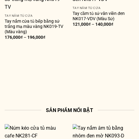
TAY NẮM TỦ CỬA
Tay cầm tủ sứ vân viền đen
TAY NẮM TỦ CỬA
NK017-VDV (Màu Sứ)
Tay nắm cửa tủ bếp bằng sứ
121,000
₫
–
140,000
₫
trắng mạ màu vàng NK019-TV
(Màu vàng)
176,000
₫
–
196,000
₫
SẢN PHẨM NỔI BẬT