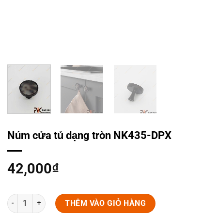
Núm cửa tủ dạng tròn NK435-DPX
42,000
₫
Núm cửa tủ dạng tròn NK435-DPX số lượng
THÊM VÀO GIỎ HÀNG