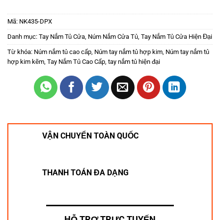
Mã:
NK435-DPX
Danh mục:
Tay Nắm Tủ Cửa
,
Núm Nắm Cửa Tủ
,
Tay Nắm Tủ Cửa Hiện Đại
Từ khóa:
Núm nắm tủ cao cấp
,
Núm tay nắm tủ hợp kim
,
Núm tay nắm tủ
hợp kim kẽm
,
Tay Nắm Tủ Cao Cấp
,
tay nắm tủ hiện đại
VẬN CHUYỂN TOÀN QUỐC
THANH TOÁN ĐA DẠNG
HỖ TRỢ TRỰC TUYẾN