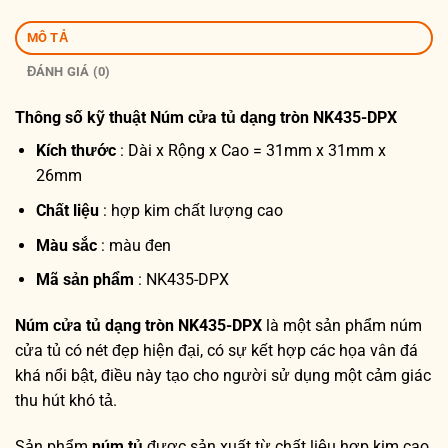
MÔ TẢ
ĐÁNH GIÁ (0)
Thông số kỹ thuật
Núm cửa tủ dạng tròn NK435-DPX
Kích thước
: Dài x Rộng x Cao = 31mm x 31mm x
26mm
Chất liệu
: hợp kim chất lượng cao
Màu sắc
: màu đen
Mã sản phẩm
: NK435-DPX
Núm cửa tủ dạng tròn NK435-DPX
là một sản phẩm núm
cửa tủ có nét đẹp hiện đại, có sự kết hợp các họa vân đá
khá nổi bật, điều này tạo cho người sử dụng một cảm giác
thu hút khó tả.
Sản phẩm
núm tủ
được sản xuất từ chất liệu hợp kim cao