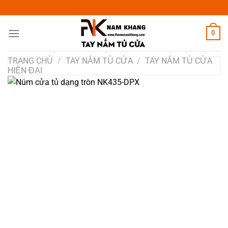
Chuyển
đến
nội
0
dung
TRANG CHỦ
/
TAY NẮM TỦ CỬA
/
TAY NẮM TỦ CỬA
HIỆN ĐẠI