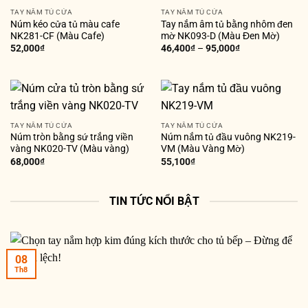
TAY NẮM TỦ CỬA
TAY NẮM TỦ CỬA
Núm kéo cửa tủ màu cafe
Tay nắm âm tủ bằng nhôm đen
NK281-CF (Màu Cafe)
mờ NK093-D (Màu Đen Mờ)
52,000
₫
46,400
₫
–
95,000
₫
TAY NẮM TỦ CỬA
TAY NẮM TỦ CỬA
Núm tròn bằng sứ trắng viền
Núm nắm tủ đầu vuông NK219-
vàng NK020-TV (Màu vàng)
VM (Màu Vàng Mờ)
68,000
₫
55,100
₫
TIN TỨC NỔI BẬT
08
Th8