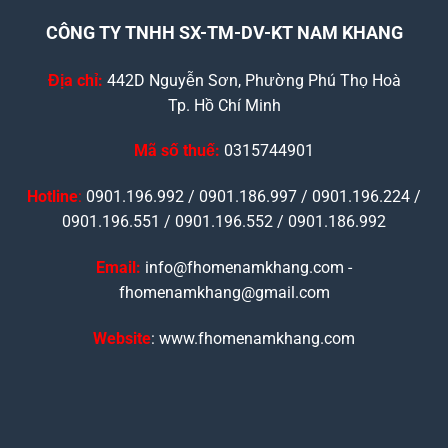
CÔNG TY TNHH SX-TM-DV-KT NAM KHANG
Địa chỉ:
442D Nguyễn Sơn, Phường Phú Thọ Hoà
Tp. Hồ Chí Minh
Mã số thuế:
0315744901
Hotline
:
0901.196.992 / 0901.186.997 / 0901.196.224 /
0901.196.551 / 0901.196.552 / 0901.186.992
Email:
info@fhomenamkhang.com -
fhomenamkhang@gmail.com
Website
: www.fhomenamkhang.com