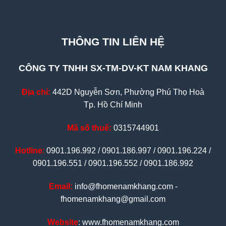
THÔNG TIN LIÊN HỆ
CÔNG TY TNHH SX-TM-DV-KT NAM KHANG
Địa chỉ:
442D Nguyễn Sơn, Phường Phú Thọ Hoà
Tp. Hồ Chí Minh
Mã số thuế:
0315744901
Hotline
:
0901.196.992 / 0901.186.997 / 0901.196.224 /
0901.196.551 / 0901.196.552 / 0901.186.992
Email:
info@fhomenamkhang.com -
fhomenamkhang@gmail.com
Website
: www.fhomenamkhang.com