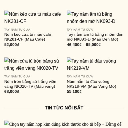
TAY NẮM TỦ CỬA
TAY NẮM TỦ CỬA
Núm kéo cửa tủ màu cafe
Tay nắm âm tủ bằng nhôm đen
NK281-CF (Màu Cafe)
mờ NK093-D (Màu Đen Mờ)
52,000
₫
46,400
₫
–
95,000
₫
TAY NẮM TỦ CỬA
TAY NẮM TỦ CỬA
Núm tròn bằng sứ trắng viền
Núm nắm tủ đầu vuông
vàng NK020-TV (Màu vàng)
NK219-VM (Màu Vàng Mờ)
68,000
₫
55,100
₫
TIN TỨC NỔI BẬT