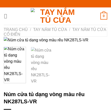
Chuyển
đến
nội
0
dung
TRANG CHỦ
/
TAY NẮM TỦ CỬA
/
TAY NẮM TỦ CỬA
CỔ ĐIỂN
Núm cửa tủ dạng vòng màu rêu
NK287LS-VR