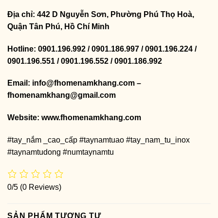
Địa chỉ: 442 D Nguyễn Sơn, Phường Phú Thọ Hoà,
Quận Tân Phú, Hồ Chí Minh
Hotline: 0901.196.992 / 0901.186.997 / 0901.196.224 /
0901.196.551 / 0901.196.552 / 0901.186.992
Email: info@fhomenamkhang.com –
fhomenamkhang@gmail.com
Website:
www.fhomenamkhang.com
#tay_nắm _cao_cấp #taynamtuao #tay_nam_tu_inox
#taynamtudong #numtaynamtu
0/5
(0 Reviews)
SẢN PHẨM TƯƠNG TỰ