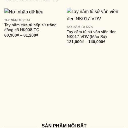
TAY NẮM TỦ CỬA
Tay nắm cửa tủ bếp sứ trắng
TAY NẮM TỦ CỬA
đồng cổ NK008-TC
Tay cầm tủ sứ vân viền đen
60,900
₫
–
81,200
₫
NK017-VDV (Màu Sứ)
121,000
₫
–
140,000
₫
SẢN PHẨM NỔI BẬT