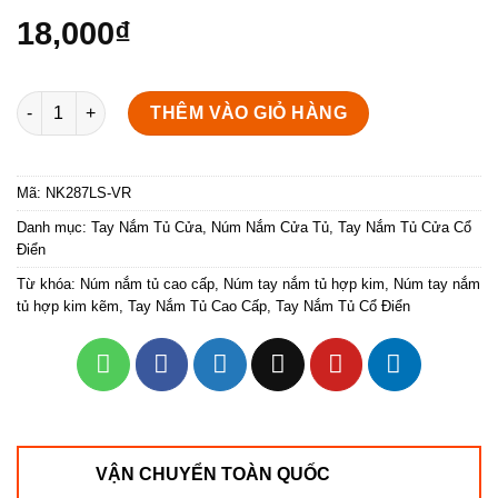
18,000
₫
Núm cửa tủ dạng vòng màu rêu NK287LS-VR số lượng
THÊM VÀO GIỎ HÀNG
Mã:
NK287LS-VR
Danh mục:
Tay Nắm Tủ Cửa
,
Núm Nắm Cửa Tủ
,
Tay Nắm Tủ Cửa Cổ
Điển
Từ khóa:
Núm nắm tủ cao cấp
,
Núm tay nắm tủ hợp kim
,
Núm tay nắm
tủ hợp kim kẽm
,
Tay Nắm Tủ Cao Cấp
,
Tay Nắm Tủ Cổ Điển
VẬN CHUYỂN TOÀN QUỐC