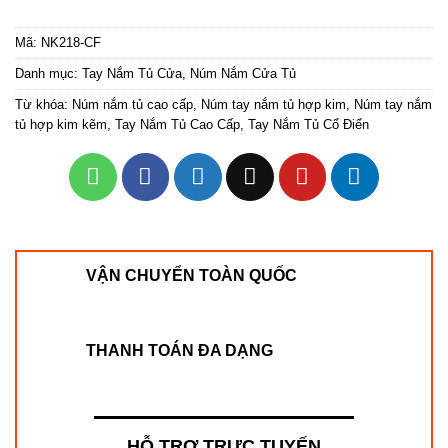
Mã:
NK218-CF
Danh mục:
Tay Nắm Tủ Cửa
,
Núm Nắm Cửa Tủ
Từ khóa:
Núm nắm tủ cao cấp
,
Núm tay nắm tủ hợp kim
,
Núm tay nắm
tủ hợp kim kẽm
,
Tay Nắm Tủ Cao Cấp
,
Tay Nắm Tủ Cổ Điển
VẬN CHUYỂN TOÀN QUỐC
THANH TOÁN ĐA DẠNG
HỖ TRỢ TRỰC TUYẾN