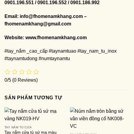
0901.196.551 / 0901.196.552 / 0901.186.992
Email: info@fhomenamkhang.com –
fhomenamkhang@gmail.com
Website:
www.fhomenamkhang.com
#tay_nắm _cao_cấp #taynamtuao #tay_nam_tu_inox
#taynamtudong #numtaynamtu
0/5
(0 Reviews)
SẢN PHẨM TƯƠNG TỰ
TAY NẮM TỦ CỬA
Tay nắm cửa tủ sứ mạ màu