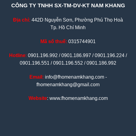
CÔNG TY TNHH SX-TM-DV-KT NAM KHANG
Địa chỉ:
442D Nguyễn Sơn, Phường Phú Thọ Hoà
Tp. Hồ Chí Minh
Mã số thuế:
0315744901
Hotline
:
0901.196.992 / 0901.186.997 / 0901.196.224 /
0901.196.551 / 0901.196.552 / 0901.186.992
Email:
info@fhomenamkhang.com -
fhomenamkhang@gmail.com
Website
: www.fhomenamkhang.com