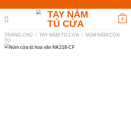
Chuyển
đến
nội
0
dung
TRANG CHỦ
/
TAY NẮM TỦ CỬA
/
NÚM NẮM CỬA
TỦ