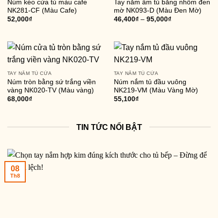
Núm kéo cửa tủ màu cafe
Tay nắm âm tủ bằng nhôm đen
NK281-CF (Màu Cafe)
mờ NK093-D (Màu Đen Mờ)
52,000
₫
46,400
₫
–
95,000
₫
TAY NẮM TỦ CỬA
TAY NẮM TỦ CỬA
Núm tròn bằng sứ trắng viền
Núm nắm tủ đầu vuông
vàng NK020-TV (Màu vàng)
NK219-VM (Màu Vàng Mờ)
68,000
₫
55,100
₫
TIN TỨC NỔI BẬT
08
Th8