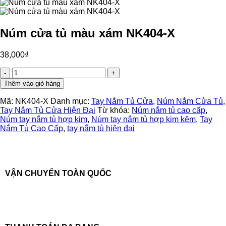
Núm cửa tủ màu xám NK404-X
38,000
₫
Núm
cửa
Thêm vào giỏ hàng
tủ
màu
Mã:
NK404-X
Danh mục:
Tay Nắm Tủ Cửa
,
Núm Nắm Cửa Tủ
,
xám
Tay Nắm Tủ Cửa Hiện Đại
Từ khóa:
Núm nắm tủ cao cấp
,
NK404-
Núm tay nắm tủ hợp kim
,
Núm tay nắm tủ hợp kim kẽm
,
Tay
X
Nắm Tủ Cao Cấp
,
tay nắm tủ hiện đại
số
lượng
VẬN CHUYỂN TOÀN QUỐC