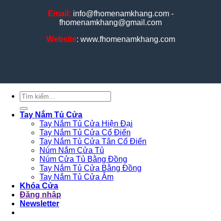
Email:
info@fhomenamkhang.com -
fhomenamkhang@gmail.com
Website
: www.fhomenamkhang.com
Tìm
kiếm:
Tay Nắm Tủ Cửa
Tay Nắm Tủ Cửa Hiện Đại
Tay Nắm Tủ Cửa Cổ Điển
Tay Nắm Tủ Cửa Tân Cổ Điển
Núm Nắm Cửa Tủ
Núm Cửa Tủ Bằng Đồng
Tay Nắm Tủ Cửa Bằng Đồng
Tay Nắm Tủ Cửa Âm
Khóa Cửa
Đăng nhập
Newsletter