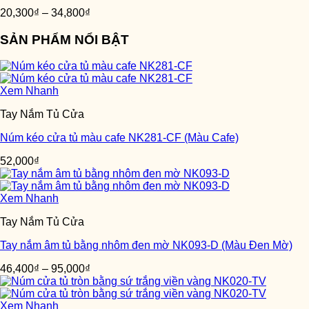
20,300
₫
–
34,800
₫
SẢN PHẨM NỔI BẬT
Xem Nhanh
Tay Nắm Tủ Cửa
Núm kéo cửa tủ màu cafe NK281-CF (Màu Cafe)
52,000
₫
Xem Nhanh
Tay Nắm Tủ Cửa
Tay nắm âm tủ bằng nhôm đen mờ NK093-D (Màu Đen Mờ)
46,400
₫
–
95,000
₫
Xem Nhanh