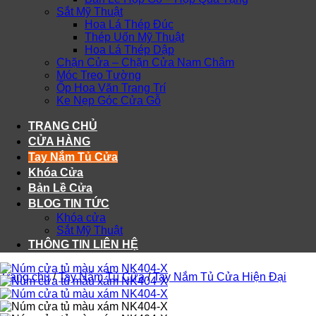
Sắt Mỹ Thuật
Hoa Lá Thép Đúc
Thép Uốn Mỹ Thuật
Hoa Lá Thép Dập
Chặn Cửa – Chặn Cửa Nam Châm
Móc Treo Tường
Ốp Hoa Văn Trang Trí
Ke Nẹp Góc Cửa Gỗ
TRANG CHỦ
CỬA HÀNG
Tay Nắm Tủ Cửa
Khóa Cửa
Bản Lề Cửa
BLOG TIN TỨC
Khóa cửa
Sắt Mỹ Thuật
THÔNG TIN LIÊN HỆ
Trang chủ
/
Tay Nắm Tủ Cửa
/
Tay Nắm Tủ Cửa Hiện Đại