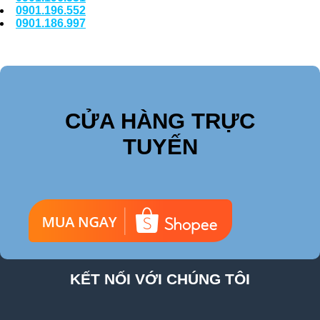
0901.196.552
0901.186.997
CỬA HÀNG TRỰC
TUYẾN
KẾT NỐI VỚI CHÚNG TÔI