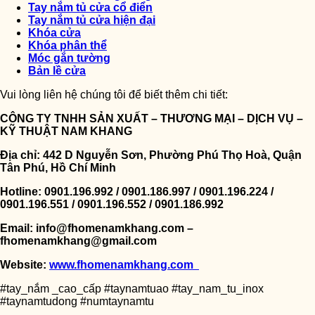
Tay nắm tủ cửa cổ điển
Tay nắm tủ cửa hiện đại
Khóa cửa
Khóa phân thể
Móc gắn tường
Bản lề cửa
Vui lòng liên hệ chúng tôi để biết thêm chi tiết:
CÔNG TY TNHH SẢN XUẤT – THƯƠNG MẠI – DỊCH VỤ –
KỸ THUẬT NAM KHANG
Địa chỉ: 442 D Nguyễn Sơn, Phường Phú Thọ Hoà, Quận
Tân Phú, Hồ Chí Minh
Hotline: 0901.196.992 / 0901.186.997 / 0901.196.224 /
0901.196.551 / 0901.196.552 / 0901.186.992
Email: info@fhomenamkhang.com –
fhomenamkhang@gmail.com
Website:
www.fhomenamkhang.com
#tay_nắm _cao_cấp #taynamtuao #tay_nam_tu_inox
#taynamtudong #numtaynamtu