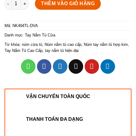
Núm nắm tủ kết hợp đèn led trụ tròn NK494TL-DVA số lượng
THÊM VÀO GIỎ HÀNG
Mã:
NK494TL-DVA
Danh mục:
Tay Nắm Tủ Cửa
Từ khóa:
núm cửa tủ
,
Núm nắm tủ cao cấp
,
Núm tay nắm tủ hợp kim
,
Tay Nắm Tủ Cao Cấp
,
tay nắm tủ hiện đại
VẬN CHUYỂN TOÀN QUỐC
THANH TOÁN ĐA DẠNG