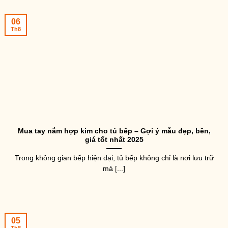
06
Th8
Mua tay nắm hợp kim cho tủ bếp – Gợi ý mẫu đẹp, bền,
giá tốt nhất 2025
Trong không gian bếp hiện đại, tủ bếp không chỉ là nơi lưu trữ
mà [...]
05
Th8