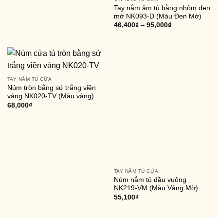
Tay nắm âm tủ bằng nhôm đen
mờ NK093-D (Màu Đen Mờ)
46,400
₫
–
95,000
₫
TAY NẮM TỦ CỬA
Núm tròn bằng sứ trắng viền
vàng NK020-TV (Màu vàng)
68,000
₫
TAY NẮM TỦ CỬA
Núm nắm tủ đầu vuông
NK219-VM (Màu Vàng Mờ)
55,100
₫