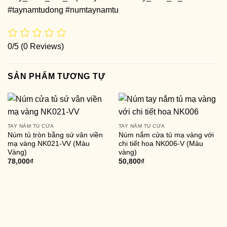
#taynamtudong #numtaynamtu
0/5
(0 Reviews)
SẢN PHẨM TƯƠNG TỰ
TAY NẮM TỦ CỬA
TAY NẮM TỦ CỬA
Núm tủ tròn bằng sứ vân viền
Núm nắm cửa tủ mạ vàng với
mạ vàng NK021-VV (Màu
chi tiết hoa NK006-V (Màu
Vàng)
vàng)
78,000
₫
50,800
₫