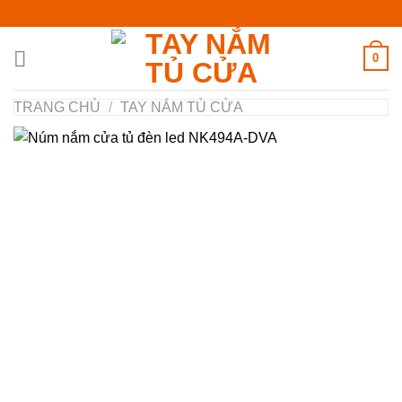
Chuyển
đến
nội
0
dung
TRANG CHỦ
/
TAY NẮM TỦ CỬA