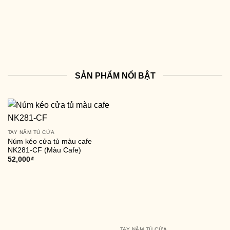
SẢN PHẨM NỔI BẬT
TAY NẮM TỦ CỬA
Núm kéo cửa tủ màu cafe
NK281-CF (Màu Cafe)
52,000
₫
TAY NẮM TỦ CỬA