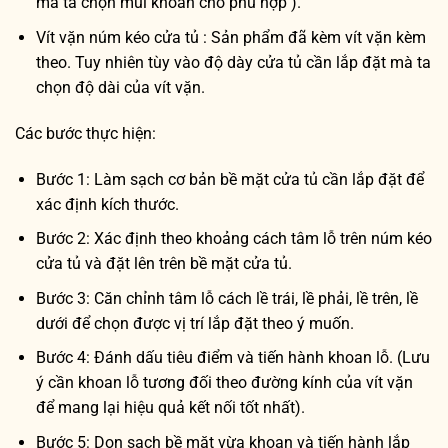
mà ta chọn mũi khoan cho phù hợp ).
Vít vặn núm kéo cửa tủ : Sản phẩm đã kèm vít vặn kèm
theo. Tuy nhiên tùy vào độ dày cửa tủ cần lắp đặt mà ta
chọn độ dài của vít vặn.
Các bước thực hiện:
Bước 1: Làm sạch cơ bản bề mặt cửa tủ cần lắp đặt để
xác định kích thước.
Bước 2: Xác định theo khoảng cách tâm lỗ trên núm kéo
cửa tủ và đặt lên trên bề mặt cửa tủ.
Bước 3: Căn chỉnh tâm lỗ cách lề trái, lề phải, lề trên, lề
dưới để chọn được vị trí lắp đặt theo ý muốn.
Bước 4: Đánh dấu tiêu điểm và tiến hành khoan lỗ. (Lưu
ý cần khoan lỗ tương đối theo đường kính của vít vặn
để mang lại hiệu quả kết nối tốt nhất).
Bước 5: Dọn sạch bề mặt vừa khoan và tiến hành lắp