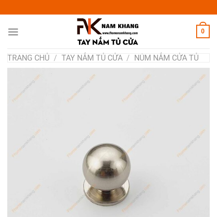
Chuyển
đến
nội
0
dung
TRANG CHỦ
/
TAY NẮM TỦ CỬA
/
NÚM NẮM CỬA TỦ