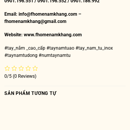
0901.196.551 / 0901.196.552 / 0901.186.992
Email: info@fhomenamkhang.com –
fhomenamkhang@gmail.com
Website:
www.fhomenamkhang.com
#tay_nắm _cao_cấp #taynamtuao #tay_nam_tu_inox
#taynamtudong #numtaynamtu
0/5
(0 Reviews)
SẢN PHẨM TƯƠNG TỰ