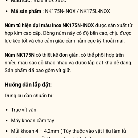
Màu sắc
: màu inox xước
Mã sản phẩm
: NK175N-INOX / NK175L-INOX
Núm tủ hiện đại màu inox NK175N-INOX
được sản xuất từ
hợp kim cao cấp. Dòng núm này có độ bền cao, chịu được
lực kéo tốt và cho cảm giác cầm nắm cực kỳ thoải mái.
Núm NK175N
có thiết kế đơn giản, có thể phối hợp trên
nhiều màu sắc gỗ khác nhau và được lắp đặt khá dễ dàng.
Sản phẩm đã bao gồm vít giữ.
Hướng dẫn lắp đặt:
Dụng cụ cần chuẩn bị :
Trục vít vặn
Máy khoan cầm tay
Mũi khoan 4 – 4,2mm ( Tùy thuộc vào vật liệu làm tủ