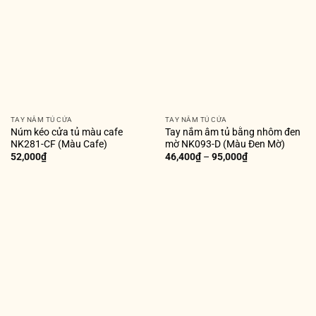
TAY NẮM TỦ CỬA
TAY NẮM TỦ CỬA
Núm kéo cửa tủ màu cafe
Tay nắm âm tủ bằng nhôm đen
NK281-CF (Màu Cafe)
mờ NK093-D (Màu Đen Mờ)
52,000
₫
46,400
₫
–
95,000
₫