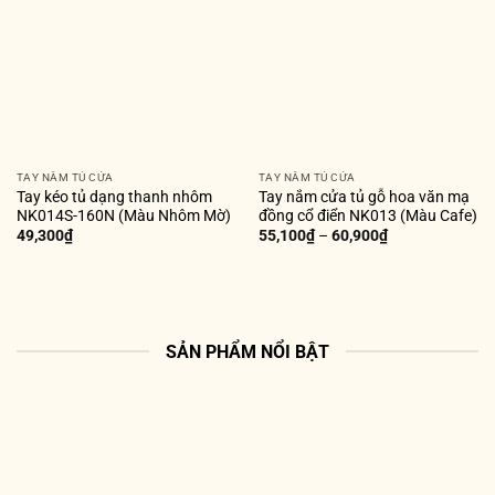
TAY NẮM TỦ CỬA
TAY NẮM TỦ CỬA
Tay kéo tủ dạng thanh nhôm
Tay nắm cửa tủ gỗ hoa văn mạ
NK014S-160N (Màu Nhôm Mờ)
đồng cổ điển NK013 (Màu Cafe)
49,300
₫
55,100
₫
–
60,900
₫
SẢN PHẨM NỔI BẬT