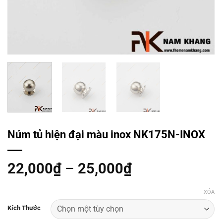
Núm tủ hiện đại màu inox NK175N-INOX
22,000
₫
–
25,000
₫
XÓA
Kích Thước