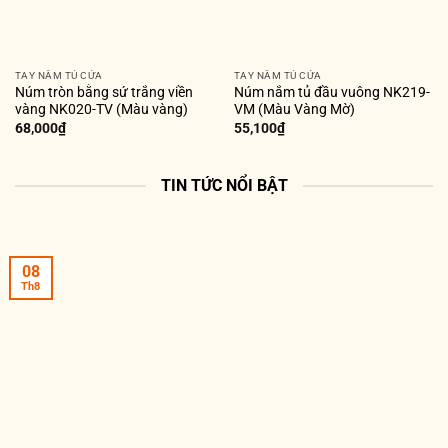
TAY NẮM TỦ CỬA
TAY NẮM TỦ CỬA
Núm tròn bằng sứ trắng viền
Núm nắm tủ đầu vuông NK219-
vàng NK020-TV (Màu vàng)
VM (Màu Vàng Mờ)
68,000
₫
55,100
₫
TIN TỨC NỔI BẬT
08
Th8