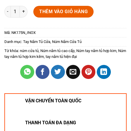
Núm tủ hiện đại màu inox NK175N-INOX số lượng
THÊM VÀO GIỎ HÀNG
Mã:
NK175N_INOX
Danh mục:
Tay Nắm Tủ Cửa
,
Núm Nắm Cửa Tủ
Từ khóa:
núm cửa tủ
,
Núm nắm tủ cao cấp
,
Núm tay nắm tủ hợp kim
,
Núm
tay nắm tủ hợp kim kẽm
,
tay nắm tủ hiện đại
VẬN CHUYỂN TOÀN QUỐC
THANH TOÁN ĐA DẠNG