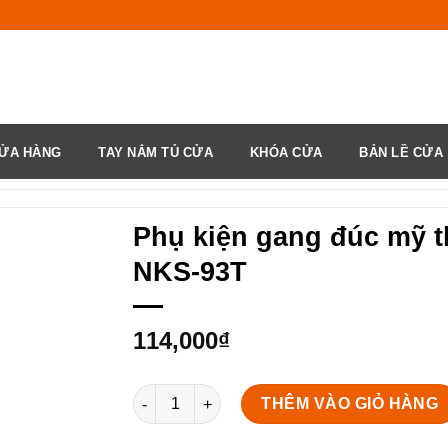
ỬA HÀNG
TAY NẮM TỦ CỬA
KHÓA CỬA
BẢN LỀ CỬA
Phụ kiện gang đúc mỹ t
NKS-93T
114,000
₫
Phụ kiện gang đúc mỹ thuật NKS-93T số lượn
THÊM VÀO GIỎ HÀNG