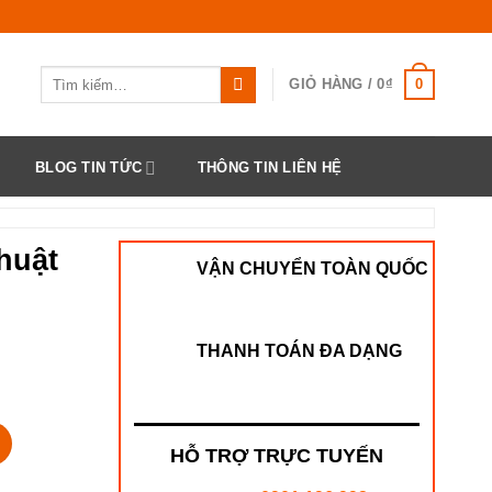
Tìm
0
GIỎ HÀNG /
0
₫
kiếm:
BLOG TIN TỨC
THÔNG TIN LIÊN HỆ
huật
VẬN CHUYỂN TOÀN QUỐC
THANH TOÁN ĐA DẠNG
g
HỖ TRỢ TRỰC TUYẾN