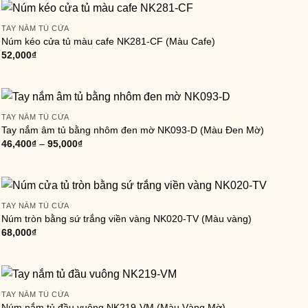
TAY NẮM TỦ CỬA
Núm kéo cửa tủ màu cafe NK281-CF (Màu Cafe)
52,000
₫
TAY NẮM TỦ CỬA
Tay nắm âm tủ bằng nhôm đen mờ NK093-D (Màu Đen Mờ)
46,400
₫
–
95,000
₫
TAY NẮM TỦ CỬA
Núm tròn bằng sứ trắng viền vàng NK020-TV (Màu vàng)
68,000
₫
TAY NẮM TỦ CỬA
Núm nắm tủ đầu vuông NK219-VM (Màu Vàng Mờ)