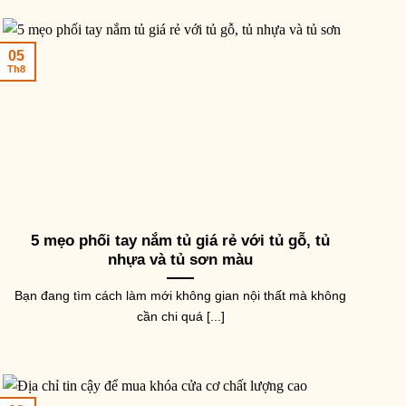
05
Th8
5 mẹo phối tay nắm tủ giá rẻ với tủ gỗ, tủ
nhựa và tủ sơn màu
Bạn đang tìm cách làm mới không gian nội thất mà không
cần chi quá [...]
ẮT MỸ THUẬT
SẮT MỸ THUẬT
SẮT M
oa lá thép dập hình đuôi
Sắt mỹ thuật thép la cán hoa
Sắt m
ôm NKS-17-3
văn NKS-LH
hình 
7,000
₫
53,000
₫
74,00