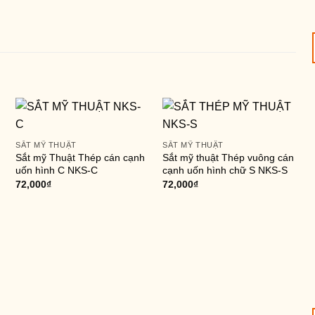
SẮT MỸ THUẬT
SẮT MỸ THUẬT
Sắt mỹ Thuật Thép cán cạnh
Sắt mỹ thuật Thép vuông cán
uốn hình C NKS-C
cạnh uốn hình chữ S NKS-S
72,000
₫
72,000
₫
S
H
t
5