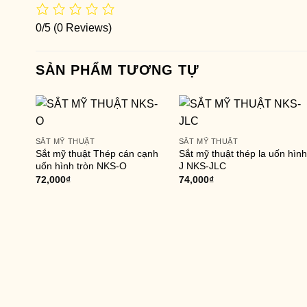
0/5
(0 Reviews)
SẢN PHẨM TƯƠNG TỰ
SẮT MỸ THUẬT
SẮT MỸ THUẬT
Sắt mỹ thuật Thép cán cạnh
Sắt mỹ thuật thép la uốn hình
uốn hình tròn NKS-O
J NKS-JLC
72,000
₫
74,000
₫