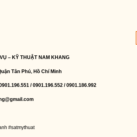
 VỤ – KỸ THUẬT NAM KHANG
Quận Tân Phú, Hồ Chí Minh
 0901.196.551 / 0901.196.552 / 0901.186.992
ng@gmail.com
anh #satmythuat