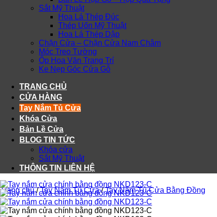
Sắt Mỹ Thuật
Hoa Lá Thép Đúc
Thép Uốn Mỹ Thuật
Hoa Lá Thép Dập
Chặn Cửa – Chặn Cửa Nam Châm
Móc Treo Tường
Ốp Hoa Văn Trang Trí
Ke Nẹp Góc Cửa Gỗ
TRANG CHỦ
CỬA HÀNG
Tay Nắm Tủ Cửa
Khóa Cửa
Bản Lề Cửa
BLOG TIN TỨC
Khóa cửa
Sắt Mỹ Thuật
THÔNG TIN LIÊN HỆ
Trang chủ
/
Tay Nắm Tủ Cửa
/
Tay Nắm Tủ Cửa Bằng Đồng