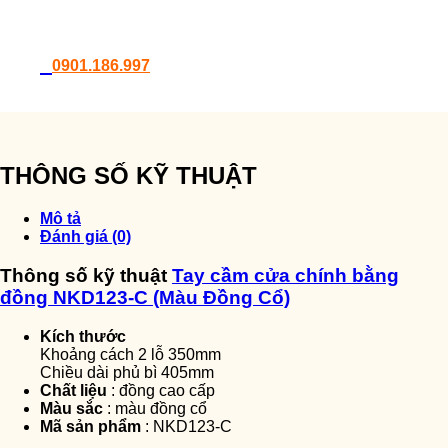
0901.186.997
THÔNG SỐ KỸ THUẬT
Mô tả
Đánh giá (0)
Thông số kỹ thuật
Tay cầm cửa chính bằng
đồng NKD123-C (Màu Đồng Cổ)
Kích thước
Khoảng cách 2 lỗ 350mm
Chiều dài phủ bì 405mm
Chất liệu
: đồng cao cấp
Màu sắc
: màu đồng cổ
Mã sản phẩm
: NKD123-C