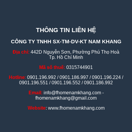
THÔNG TIN LIÊN HỆ
CÔNG TY TNHH SX-TM-DV-KT NAM KHANG
Địa chỉ:
442D Nguyễn Sơn, Phường Phú Thọ Hoà
Tp. Hồ Chí Minh
Mã số thuế:
0315744901
Hotline
:
0901.196.992 / 0901.186.997 / 0901.196.224 /
0901.196.551 / 0901.196.552 / 0901.186.992
Email:
info@fhomenamkhang.com -
fhomenamkhang@gmail.com
Website
: www.fhomenamkhang.com