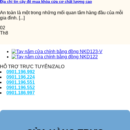
Địa chỉ tin cậy để mua khóa cửa cơ chất lượng cao
An toàn là một trong những mối quan tâm hàng đầu của mỗi
gia đình. [...]
02
Th8
HỖ TRỢ TRỰC TUYẾN/ZALO
0901.196.992
0901.196.224
0901.196.551
0901.196.552
0901.186.997