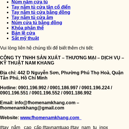
Núm nắm cửa tủ
Tay nắm tủ cửa tân cổ điển
Tay nắm tủ cửa bằng đồng
Tay nắm tủ cửa âm
Núm cửa tủ bằng đồng
Khóa phân thể
Bản lề cửa
Sắt mỹ thuật
Vui lòng liên hệ chúng tôi để biết thêm chi tiết:
CÔNG TY TNHH SẢN XUẤT – THƯƠNG MẠI – DỊCH VỤ –
KỸ THUẬT NAM KHANG
Địa chỉ: 442 D Nguyễn Sơn, Phường Phú Thọ Hoà, Quận
Tân Phú, Hồ Chí Minh
Hotline: 0901.196.992 / 0901.186.997 / 0901.196.224 /
0901.196.551 / 0901.196.552 / 0901.186.992
Email: info@fhomenamkhang.com –
fhomenamkhang@gmail.com
Website:
www.fhomenamkhang.com
#tay_nắm _cao_cấp #taynamtuao #tay_nam_tu_inox