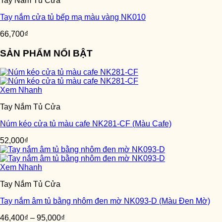
Tay Nắm Tủ Cửa
Tay nắm cửa tủ bếp mạ màu vàng NK010
66,700
₫
SẢN PHẨM NỔI BẬT
Xem Nhanh
Tay Nắm Tủ Cửa
Núm kéo cửa tủ màu cafe NK281-CF (Màu Cafe)
52,000
₫
Xem Nhanh
Tay Nắm Tủ Cửa
Tay nắm âm tủ bằng nhôm đen mờ NK093-D (Màu Đen Mờ)
46,400
₫
–
95,000
₫