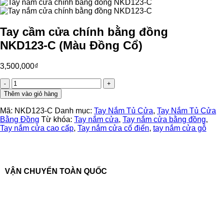
Tay cầm cửa chính bằng đồng
NKD123-C (Màu Đồng Cổ)
3,500,000
₫
Tay
cầm
Thêm vào giỏ hàng
cửa
chính
Mã:
NKD123-C
Danh mục:
Tay Nắm Tủ Cửa
,
Tay Nắm Tủ Cửa
bằng
Bằng Đồng
Từ khóa:
Tay nắm cửa
,
Tay nắm cửa bằng đồng
,
đồng
Tay nắm cửa cao cấp
,
Tay nắm cửa cổ điển
,
tay nắm cửa gỗ
NKD123-
C
(Màu
Đồng
Cổ)
VẬN CHUYỂN TOÀN QUỐC
số
lượng