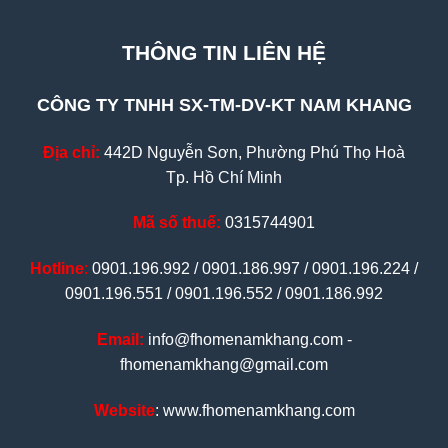
THÔNG TIN LIÊN HỆ
CÔNG TY TNHH SX-TM-DV-KT NAM KHANG
Địa chỉ:
442D Nguyễn Sơn, Phường Phú Thọ Hoà
Tp. Hồ Chí Minh
Mã số thuế:
0315744901
Hotline
:
0901.196.992 / 0901.186.997 / 0901.196.224 /
0901.196.551 / 0901.196.552 / 0901.186.992
Email:
info@fhomenamkhang.com -
fhomenamkhang@gmail.com
Website
: www.fhomenamkhang.com