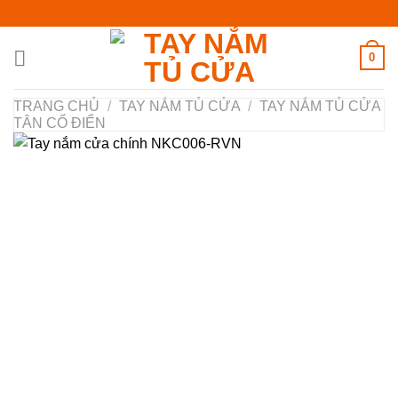
Chuyển
đến
nội
0
dung
TRANG CHỦ
/
TAY NẮM TỦ CỬA
/
TAY NẮM TỦ CỬA
TÂN CỔ ĐIỂN