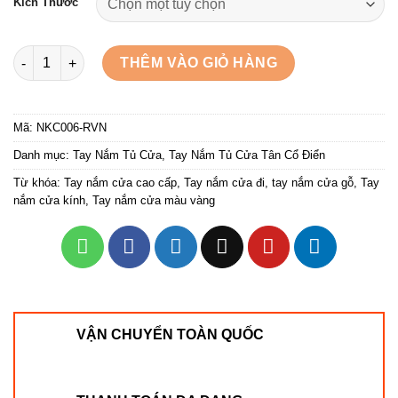
Kích Thước
Tay cầm cửa chính màu vàng gold NKC006-RVN số lượng
THÊM VÀO GIỎ HÀNG
Mã:
NKC006-RVN
Danh mục:
Tay Nắm Tủ Cửa
,
Tay Nắm Tủ Cửa Tân Cổ Điển
Từ khóa:
Tay nắm cửa cao cấp
,
Tay nắm cửa đi
,
tay nắm cửa gỗ
,
Tay
nắm cửa kính
,
Tay nắm cửa màu vàng
VẬN CHUYỂN TOÀN QUỐC