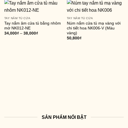
TAY NẮM TỦ CỬA
TAY NẮM TỦ CỬA
Tay nắm âm cửa tủ bằng nhôm
Núm nắm cửa tủ mạ vàng với
mờ NK012-NE
chi tiết hoa NK006-V (Màu
vàng)
34,000
₫
–
38,000
₫
50,800
₫
SẢN PHẨM NỔI BẬT