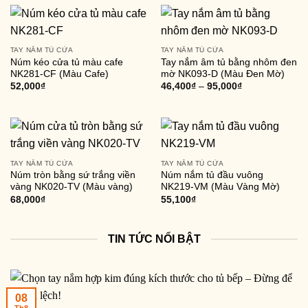
TAY NẮM TỦ CỬA
TAY NẮM TỦ CỬA
Núm kéo cửa tủ màu cafe
Tay nắm âm tủ bằng nhôm đen
NK281-CF (Màu Cafe)
mờ NK093-D (Màu Đen Mờ)
52,000
₫
46,400
₫
–
95,000
₫
TAY NẮM TỦ CỬA
TAY NẮM TỦ CỬA
Núm tròn bằng sứ trắng viền
Núm nắm tủ đầu vuông
vàng NK020-TV (Màu vàng)
NK219-VM (Màu Vàng Mờ)
68,000
₫
55,100
₫
TIN TỨC NỔI BẬT
08
Th8