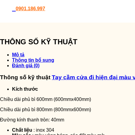
0901.186.997
THÔNG SỐ KỸ THUẬT
Mô tả
Thông tin bổ sung
Đánh giá (0)
Thông số kỹ thuật
Tay cầm cửa đi hiện đại màu
Kích thước
Chiều dài phủ bì 600mm (600mmx400mm)
Chiều dài phủ bì 800mm (800mmx600mm)
Đường kính thanh tròn: 40mm
Chất liệu
: inox 304