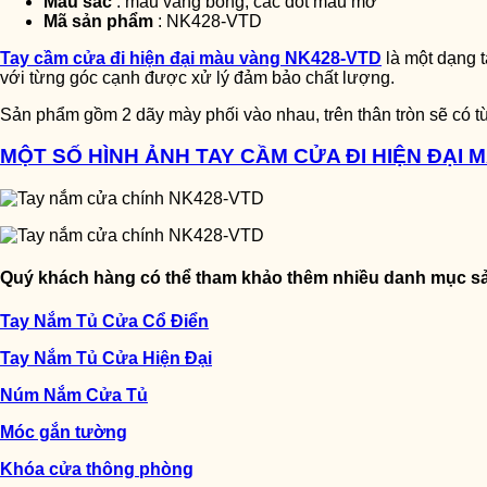
Màu sắc
: màu vàng bóng, các đốt màu mờ
Mã sản phẩm
: NK428-VTD
Tay cầm cửa đi hiện đại màu vàng NK428-VTD
là một dạng t
với từng góc cạnh được xử lý đảm bảo chất lượng.
Sản phẩm gồm 2 dãy mày phối vào nhau, trên thân tròn sẽ có
MỘT SỐ HÌNH ẢNH TAY CẦM CỬA ĐI HIỆN ĐẠI 
Quý khách hàng có thể tham khảo thêm nhiều danh mục sả
Tay Nắm Tủ Cửa Cổ Điển
Tay Nắm Tủ Cửa Hiện Đại
Núm Nắm Cửa Tủ
Móc gắn tường
Khóa cửa thông phòng