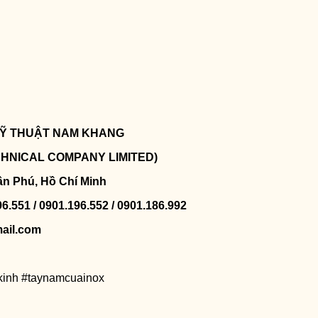
 KỸ THUẬT NAM KHANG
CHNICAL COMPANY LIMITED)
ân Phú, Hồ Chí Minh
96.551 / 0901.196.552 / 0901.186.992
ail.com
inh #taynamcuainox