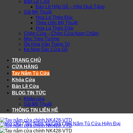
Bản Lề Cửa
Bản Lề Hộp Gỗ – Hộp Quà Tặng
Sắt Mỹ Thuật
Hoa Lá Thép Đúc
Thép Uốn Mỹ Thuật
Hoa Lá Thép Dập
Chặn Cửa – Chặn Cửa Nam Châm
Móc Treo Tường
Ốp Hoa Văn Trang Trí
Ke Nẹp Góc Cửa Gỗ
TRANG CHỦ
CỬA HÀNG
Tay Nắm Tủ Cửa
Khóa Cửa
Bản Lề Cửa
BLOG TIN TỨC
Khóa cửa
Sắt Mỹ Thuật
THÔNG TIN LIÊN HỆ
Trang chủ
/
Tay Nắm Tủ Cửa
/
Tay Nắm Tủ Cửa Hiện Đại