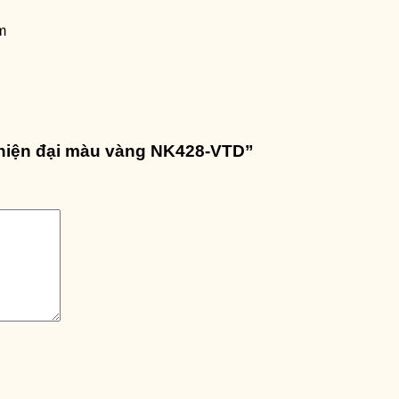
m
i hiện đại màu vàng NK428-VTD”