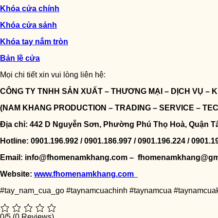
Khóa cửa chính
Khóa cửa sảnh
Khóa tay nắm tròn
Bản lề cửa
Mọi chi tiết xin vui lòng liên hệ:
CÔNG TY TNHH SẢN XUẤT – THƯƠNG MẠI – DỊCH VỤ –
(NAM KHANG PRODUCTION – TRADING – SERVICE – TE
Địa chỉ: 442 D Nguyễn Sơn, Phường Phú Thọ Hoà, Quận T
Hotline: 0901.196.992 / 0901.186.997 / 0901.196.224 / 0901.1
Email: info@fhomenamkhang.com – fhomenamkhang@gm
Website:
www.fhomenamkhang.com
#tay_nam_cua_go #taynamcuachinh #taynamcua #taynamcuak
0/5
(0 Reviews)