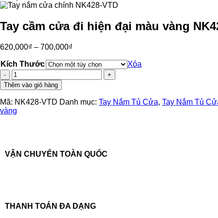
Tay cầm cửa đi hiện đại màu vàng NK
620,000
₫
–
700,000
₫
Kích Thước
Xóa
Tay
cầm
Thêm vào giỏ hàng
cửa
đi
Mã:
NK428-VTD
Danh mục:
Tay Nắm Tủ Cửa
,
Tay Nắm Tủ Cửa
hiện
vàng
đại
màu
vàng
NK428-
VTD
VẬN CHUYỂN TOÀN QUỐC
số
lượng
THANH TOÁN ĐA DẠNG