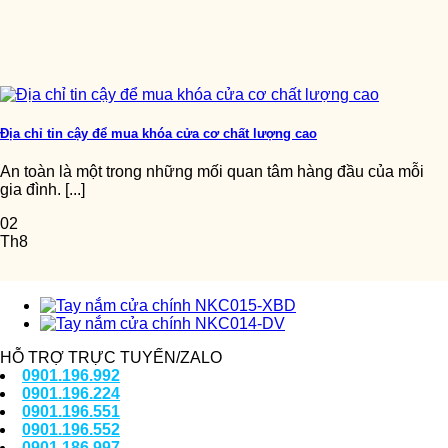
Địa chỉ tin cậy để mua khóa cửa cơ chất lượng cao
An toàn là một trong những mối quan tâm hàng đầu của mỗi
gia đình. [...]
02
Th8
HỖ TRỢ TRỰC TUYẾN/ZALO
0901.196.992
0901.196.224
0901.196.551
0901.196.552
0901.186.997