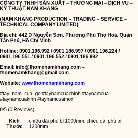
CÔNG TY TNHH SẢN XUẤT – THƯƠNG MẠI – DỊCH VỤ –
KỸ THUẬT NAM KHANG
(NAM KHANG PRODUCTION – TRADING – SERVICE –
TECHNICAL COMPANY LIMITED)
Địa chỉ: 442 D Nguyễn Sơn, Phường Phú Thọ Hoà, Quận
Tân Phú, Hồ Chí Minh
Hotline: 0901.196.992 / 0901.186.997 / 0901.196.224 /
0901.196.551 / 0901.196.552 / 0901.186.992
Email: info@fhomenamkhang.com –
fhomenamkhang@gmail.com
Website:
www.fhomenamkhang.com
#tay_nam_cua_go #taynamcuachinh #taynamcua
#taynamcuakinh #taynamcuainox
0/5
(0 Reviews)
Kích
chiều dài phủ bì 1000mm, chiều dài phủ bì
Thước
1200mm