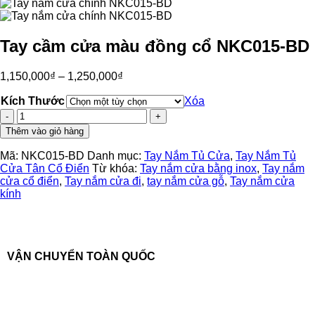
Tay cầm cửa màu đồng cổ NKC015-BD
1,150,000
₫
–
1,250,000
₫
Kích Thước
Xóa
Tay
cầm
Thêm vào giỏ hàng
cửa
màu
Mã:
NKC015-BD
Danh mục:
Tay Nắm Tủ Cửa
,
Tay Nắm Tủ
đồng
Cửa Tân Cổ Điển
Từ khóa:
Tay nắm cửa bằng inox
,
Tay nắm
cổ
cửa cổ điển
,
Tay nắm cửa đi
,
tay nắm cửa gỗ
,
Tay nắm cửa
NKC015-
kính
BD
số
lượng
VẬN CHUYỂN TOÀN QUỐC