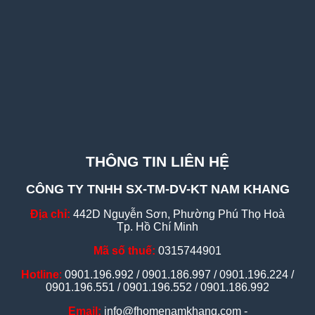
THÔNG TIN LIÊN HỆ
CÔNG TY TNHH SX-TM-DV-KT NAM KHANG
Địa chỉ:
442D Nguyễn Sơn, Phường Phú Thọ Hoà
Tp. Hồ Chí Minh
Mã số thuế:
0315744901
Hotline
:
0901.196.992 / 0901.186.997 / 0901.196.224 /
0901.196.551 / 0901.196.552 / 0901.186.992
Email:
info@fhomenamkhang.com -