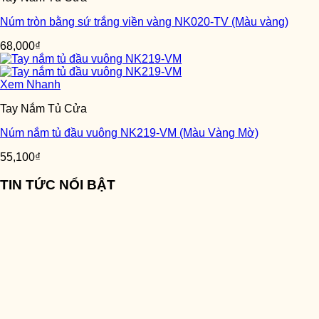
Núm tròn bằng sứ trắng viền vàng NK020-TV (Màu vàng)
68,000
₫
Xem Nhanh
Tay Nắm Tủ Cửa
Núm nắm tủ đầu vuông NK219-VM (Màu Vàng Mờ)
55,100
₫
TIN TỨC NỔI BẬT