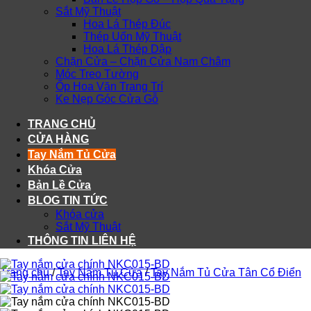
Sắt Mỹ Thuật
Hoa Lá Thép Đúc
Thép Uốn Mỹ Thuật
Hoa Lá Thép Dập
Chặn Cửa – Chặn Cửa Nam Châm
Móc Treo Tường
Ốp Hoa Văn Trang Trí
Ke Nẹp Góc Cửa Gỗ
TRANG CHỦ
CỬA HÀNG
Tay Nắm Tủ Cửa
Khóa Cửa
Bản Lề Cửa
BLOG TIN TỨC
Khóa cửa
Sắt Mỹ Thuật
THÔNG TIN LIÊN HỆ
Trang chủ
/
Tay Nắm Tủ Cửa
/
Tay Nắm Tủ Cửa Tân Cổ Điển