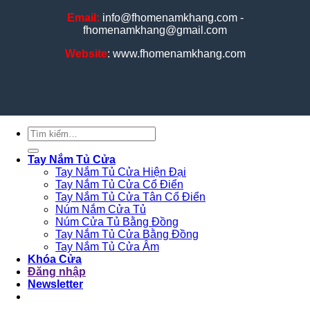
Email:
info@fhomenamkhang.com -
fhomenamkhang@gmail.com
Website
: www.fhomenamkhang.com
Tìm
kiếm:
Tay Nắm Tủ Cửa
Tay Nắm Tủ Cửa Hiện Đại
Tay Nắm Tủ Cửa Cổ Điển
Tay Nắm Tủ Cửa Tân Cổ Điển
Núm Nắm Cửa Tủ
Núm Cửa Tủ Bằng Đồng
Tay Nắm Tủ Cửa Bằng Đồng
Tay Nắm Tủ Cửa Âm
Khóa Cửa
Đăng nhập
Newsletter