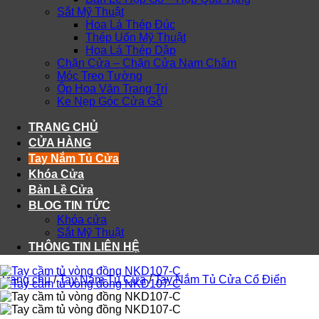
Sắt Mỹ Thuật
Hoa Lá Thép Đúc
Thép Uốn Mỹ Thuật
Hoa Lá Thép Dập
Chặn Cửa – Chặn Cửa Nam Châm
Móc Treo Tường
Ốp Hoa Văn Trang Trí
Ke Nẹp Góc Cửa Gỗ
TRANG CHỦ
CỬA HÀNG
Tay Nắm Tủ Cửa
Khóa Cửa
Bản Lề Cửa
BLOG TIN TỨC
Khóa cửa
Sắt Mỹ Thuật
THÔNG TIN LIÊN HỆ
Trang chủ
/
Tay Nắm Tủ Cửa
/
Tay Nắm Tủ Cửa Cổ Điển