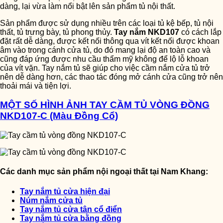
dàng, lại vừa làm nổi bật lên sản phẩm tủ nội thất.
Sản phẩm được sử dụng nhiều trên các loại tủ kệ bếp, tủ nội
thất, tủ trưng bày, tủ phong thủy.
Tay nắm NKD107
có cách lắp
đặt rất dễ dàng, được kết nối thông qua vít kết nối được khoan
âm vào trong cánh cửa tủ, do đó mang lại độ an toàn cao và
cũng đáp ứng được nhu cầu thẩm mỹ không để lộ lỗ khoan
của vít vặn. Tay nắm tủ sẽ giúp cho việc cầm nắm cửa tủ trở
nên dễ dàng hơn, các thao tác đóng mở cánh cửa cũng trở nên
thoải mái và tiện lợi.
MỘT SỐ HÌNH ẢNH TAY CẦM TỦ VÒNG ĐỒNG
NKD107-C (Màu Đồng Cổ)
Các danh mục sản phẩm nội ngoại thất tại Nam Khang:
Tay nắm tủ cửa hiện đại
Núm nắm cửa tủ
Tay nắm tủ cửa tân cổ điển
Tay nắm tủ cửa bằng đồng