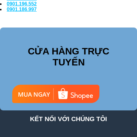
0901.196.552
0901.186.997
CỬA HÀNG TRỰC
TUYẾN
KẾT NỐI VỚI CHÚNG TÔI