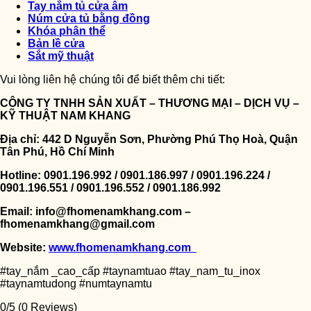
Tay nắm tủ cửa âm
Núm cửa tủ bằng đồng
Khóa phân thể
Bản lề cửa
Sắt mỹ thuật
Vui lòng liên hệ chúng tôi để biết thêm chi tiết:
CÔNG TY TNHH SẢN XUẤT – THƯƠNG MẠI – DỊCH VỤ –
KỸ THUẬT NAM KHANG
Địa chỉ: 442 D Nguyễn Sơn, Phường Phú Thọ Hoà, Quận
Tân Phú, Hồ Chí Minh
Hotline: 0901.196.992 / 0901.186.997 / 0901.196.224 /
0901.196.551 / 0901.196.552 / 0901.186.992
Email: info@fhomenamkhang.com –
fhomenamkhang@gmail.com
Website:
www.fhomenamkhang.com
#tay_nắm _cao_cấp #taynamtuao #tay_nam_tu_inox
#taynamtudong #numtaynamtu
0/5
(0 Reviews)