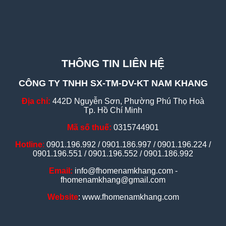
THÔNG TIN LIÊN HỆ
CÔNG TY TNHH SX-TM-DV-KT NAM KHANG
Địa chỉ:
442D Nguyễn Sơn, Phường Phú Thọ Hoà
Tp. Hồ Chí Minh
Mã số thuế:
0315744901
Hotline
:
0901.196.992 / 0901.186.997 / 0901.196.224 /
0901.196.551 / 0901.196.552 / 0901.186.992
Email:
info@fhomenamkhang.com -
fhomenamkhang@gmail.com
Website
: www.fhomenamkhang.com