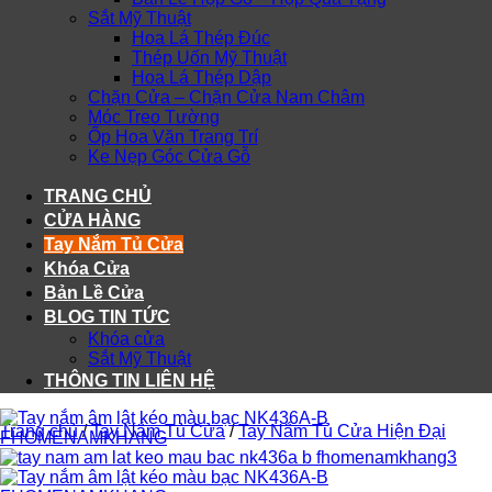
Sắt Mỹ Thuật
Hoa Lá Thép Đúc
Thép Uốn Mỹ Thuật
Hoa Lá Thép Dập
Chặn Cửa – Chặn Cửa Nam Châm
Móc Treo Tường
Ốp Hoa Văn Trang Trí
Ke Nẹp Góc Cửa Gỗ
TRANG CHỦ
CỬA HÀNG
Tay Nắm Tủ Cửa
Khóa Cửa
Bản Lề Cửa
BLOG TIN TỨC
Khóa cửa
Sắt Mỹ Thuật
THÔNG TIN LIÊN HỆ
Trang chủ
/
Tay Nắm Tủ Cửa
/
Tay Nắm Tủ Cửa Hiện Đại