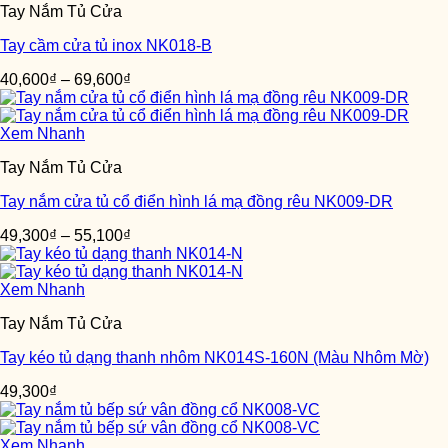
Tay Nắm Tủ Cửa
Tay cầm cửa tủ inox NK018-B
40,600
₫
–
69,600
₫
Xem Nhanh
Tay Nắm Tủ Cửa
Tay nắm cửa tủ cổ điển hình lá mạ đồng rêu NK009-DR
49,300
₫
–
55,100
₫
Xem Nhanh
Tay Nắm Tủ Cửa
Tay kéo tủ dạng thanh nhôm NK014S-160N (Màu Nhôm Mờ)
49,300
₫
Xem Nhanh