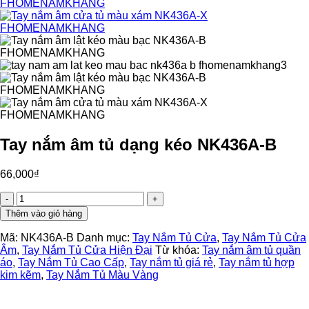
Tay nắm âm tủ dạng kéo NK436A-B
66,000
₫
Tay
nắm
Thêm vào giỏ hàng
âm
tủ
Mã:
NK436A-B
Danh mục:
Tay Nắm Tủ Cửa
,
Tay Nắm Tủ Cửa
dạng
Âm
,
Tay Nắm Tủ Cửa Hiện Đại
Từ khóa:
Tay nắm âm tủ quần
kéo
áo
,
Tay Nắm Tủ Cao Cấp
,
Tay nắm tủ giá rẻ
,
Tay nắm tủ hợp
NK436A-
kim kẽm
,
Tay Nắm Tủ Màu Vàng
B
số
lượng