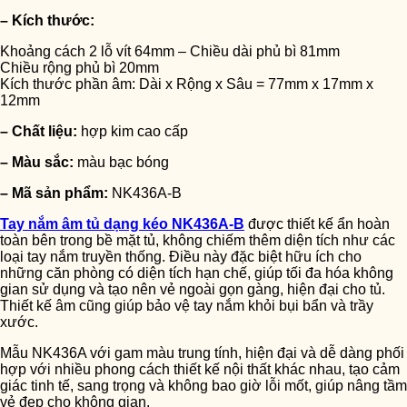
– Kích thước:
Khoảng cách 2 lỗ vít 64mm – Chiều dài phủ bì 81mm
Chiều rộng phủ bì 20mm
Kích thước phần âm: Dài x Rộng x Sâu = 77mm x 17mm x
12mm
– Chất liệu:
hợp kim cao cấp
– Màu sắc:
màu bạc bóng
– Mã sản phẩm:
NK436A-B
Tay nắm âm tủ dạng kéo NK436A-B
được thiết kế ẩn hoàn
toàn bên trong bề mặt tủ, không chiếm thêm diện tích như các
loại tay nắm truyền thống. Điều này đặc biệt hữu ích cho
những căn phòng có diện tích hạn chế, giúp tối đa hóa không
gian sử dụng và tạo nên vẻ ngoài gọn gàng, hiện đại cho tủ.
Thiết kế âm cũng giúp bảo vệ tay nắm khỏi bụi bẩn và trầy
xước.
Mẫu NK436A với gam màu trung tính, hiện đại và dễ dàng phối
hợp với nhiều phong cách thiết kế nội thất khác nhau, tạo cảm
giác tinh tế, sang trọng và không bao giờ lỗi mốt, giúp nâng tầm
vẻ đẹp cho không gian.