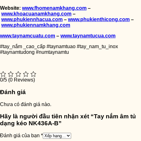
Website:
www.fhomenamkhang.com
–
www.khoacuanamkhang.com
–
www.phukiennhacua.com
–
www.phukienthicong.com
–
www.phukiennamkhang.com
www.taynamcuatu.com
–
www.taynamtucua.com
#tay_nắm _cao_cấp #taynamtuao #tay_nam_tu_inox
#taynamtudong #numtaynamtu
0/5
(0 Reviews)
Đánh giá
Chưa có đánh giá nào.
Hãy là người đầu tiên nhận xét “Tay nắm âm tủ
dạng kéo NK436A-B”
Đánh giá của bạn
*