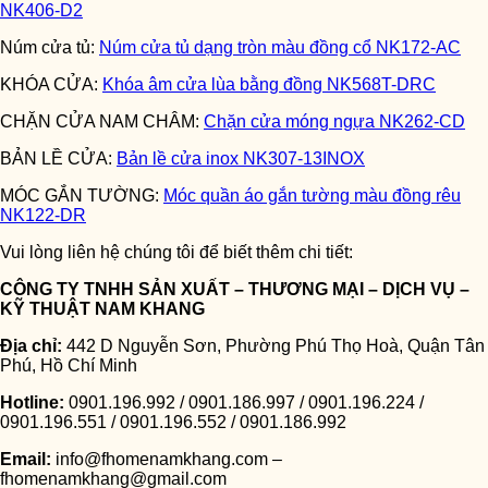
NK406-D2
Núm cửa tủ:
Núm cửa tủ dạng tròn màu đồng cổ NK172-AC
KHÓA CỬA:
Khóa âm cửa lùa bằng đồng NK568T-DRC
CHẶN CỬA NAM CHÂM:
Chặn cửa móng ngựa NK262-CD
BẢN LỀ CỬA:
Bản lề cửa inox NK307-13INOX
MÓC GẮN TƯỜNG:
Móc quần áo gắn tường màu đồng rêu
NK122-DR
Vui lòng liên hệ chúng tôi để biết thêm chi tiết:
CÔNG TY TNHH S
Ả
N XU
Ấ
T – TH
ƯƠ
NG M
Ạ
I – D
Ị
CH V
Ụ
–
KỸ THU
Ậ
T NAM KHANG
Đ
ị
a ch
ỉ
:
442 D Nguyễn Sơn, Phường Phú Thọ Hoà, Quận Tân
Phú, Hồ Chí Minh
Hotline:
0901.196.992 / 0901.186.997 / 0901.196.224 /
0901.196.551 / 0901.196.552 / 0901.186.992
Email:
info@fhomenamkhang.com –
fhomenamkhang@gmail.com