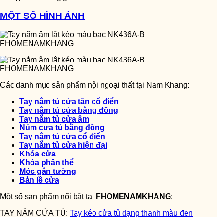
MỘT SỐ HÌNH ẢNH
Các danh mục sản phẩm nội ngoại thất tại Nam Khang:
Tay nắm tủ cửa tân cổ điển
Tay n
ắ
m t
ủ
c
ử
a b
ằ
ng đ
ồ
ng
Tay n
ắ
m t
ủ
c
ử
a âm
Núm c
ử
a t
ủ
b
ằ
ng đ
ồ
ng
Tay n
ắ
m t
ủ
c
ử
a c
ổ
đi
ể
n
Tay nắm tủ cửa hiện đại
Khóa cửa
Khóa phân th
ể
Móc g
ắ
n t
ườ
ng
B
ả
n l
ề
c
ử
a
Một số sản phẩm nổi bật tại
FHOMENAMKHANG
:
TAY NẮM CỬA TỦ:
Tay kéo cửa tủ dạng thanh màu đen