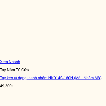
Xem Nhanh
Tay Nắm Tủ Cửa
Tay kéo tủ dạng thanh nhôm NK014S-160N (Màu Nhôm Mờ)
49,300
₫