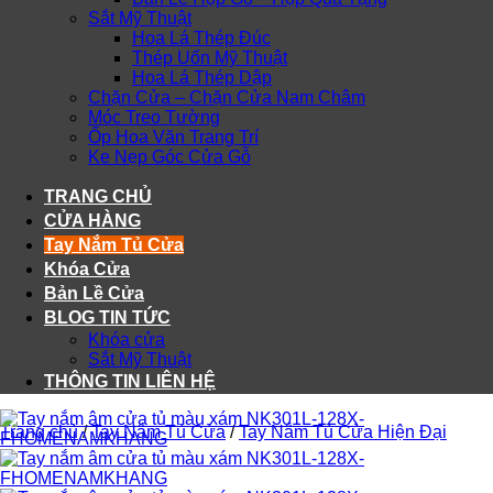
Sắt Mỹ Thuật
Hoa Lá Thép Đúc
Thép Uốn Mỹ Thuật
Hoa Lá Thép Dập
Chặn Cửa – Chặn Cửa Nam Châm
Móc Treo Tường
Ốp Hoa Văn Trang Trí
Ke Nẹp Góc Cửa Gỗ
TRANG CHỦ
CỬA HÀNG
Tay Nắm Tủ Cửa
Khóa Cửa
Bản Lề Cửa
BLOG TIN TỨC
Khóa cửa
Sắt Mỹ Thuật
THÔNG TIN LIÊN HỆ
Trang chủ
/
Tay Nắm Tủ Cửa
/
Tay Nắm Tủ Cửa Hiện Đại