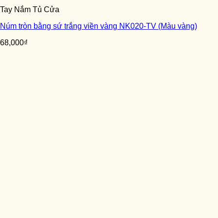
Tay Nắm Tủ Cửa
Núm tròn bằng sứ trắng viền vàng NK020-TV (Màu vàng)
68,000
₫