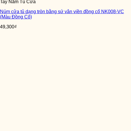
Tay Nắm Tủ Cửa
Núm cửa tủ dạng tròn bằng sứ vân viền đồng cổ NK008-VC
(Màu Đồng Cổ)
49,300
₫