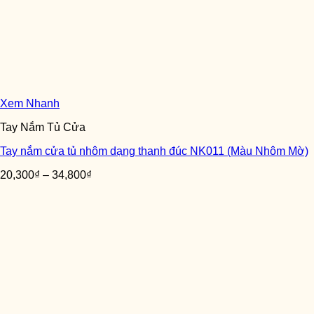
Xem Nhanh
Tay Nắm Tủ Cửa
Tay nắm cửa tủ nhôm dạng thanh đúc NK011 (Màu Nhôm Mờ)
20,300
₫
–
34,800
₫