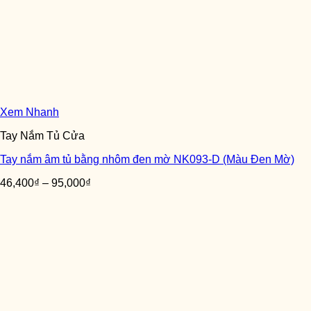
Xem Nhanh
Tay Nắm Tủ Cửa
Tay nắm âm tủ bằng nhôm đen mờ NK093-D (Màu Đen Mờ)
46,400
₫
–
95,000
₫