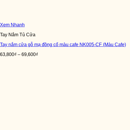
Xem Nhanh
Tay Nắm Tủ Cửa
Tay nắm cửa gỗ mạ đồng cổ màu cafe NK005-CF (Màu Cafe)
63,800
₫
–
69,600
₫