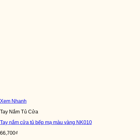
Xem Nhanh
Tay Nắm Tủ Cửa
Tay nắm cửa tủ bếp mạ màu vàng NK010
66,700
₫