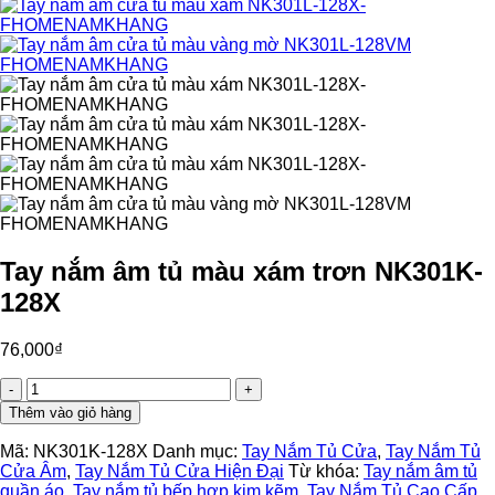
Tay nắm âm tủ màu xám trơn NK301K-
128X
76,000
₫
Tay
nắm
Thêm vào giỏ hàng
âm
tủ
Mã:
NK301K-128X
Danh mục:
Tay Nắm Tủ Cửa
,
Tay Nắm Tủ
màu
Cửa Âm
,
Tay Nắm Tủ Cửa Hiện Đại
Từ khóa:
Tay nắm âm tủ
xám
quần áo
,
Tay nắm tủ bếp hợp kim kẽm
,
Tay Nắm Tủ Cao Cấp
,