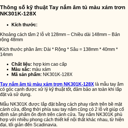
Thông số kỹ thuật Tay nắm âm tủ màu xám trơn
NK301K-128X
Kích thước:
Khoảng cách tâm 2 lỗ vít 128mm – Chiều dài 148mm – Bản
rộng 48mm
Kích thước phần âm: Dài * Rộng * Sâu = 138mm * 40mm *
14mm
Chất liệu:
hợp kim cao cấp
Màu sắc:
màu xám
Mã sản phẩm:
NK301K-128X
Tay nắm âm tủ màu xám trơn NK301K-128X
là mẫu tay âm
có góc cạnh được xử lý kỹ thuật tốt, đảm bảo an toàn khi lắp
đặt và sử dụng.
Mẫu NK301K được lắp đặt bằng cách phay rãnh trên bề mặt
cánh cửa, đồng thời phía sau tay nắm cũng có 2 lỗ vít giúp cố
định sản phẩm ổn định trên cánh cửa. Tay nắm NK301K phù
hợp với nhiều phong cách thiết kế nội thất khác nhau, từ hiện
đại, tối giản đến Scadinavia.