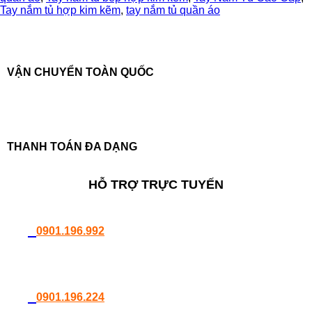
trơn
Tay nắm tủ hợp kim kẽm
,
tay nắm tủ quần áo
NK301K-
128X
số
lượng
VẬN CHUYỂN TOÀN QUỐC
THANH TOÁN ĐA DẠNG
HỖ TRỢ TRỰC TUYẾN
0901.196.992
0901.196.224