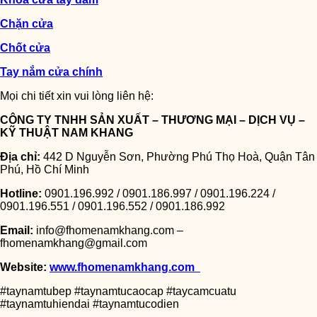
Chặn cửa
Chốt cửa
Tay nắm cửa chính
Mọi chi tiết xin vui lòng liên hệ:
CÔNG TY TNHH SẢN XUẤT – THƯƠNG MẠI – DỊCH VỤ –
KỸ THUẬT NAM KHANG
Địa chỉ:
442 D Nguyễn Sơn, Phường Phú Thọ Hoà, Quận Tân
Phú, Hồ Chí Minh
Hotline:
0901.196.992 / 0901.186.997 / 0901.196.224 /
0901.196.551 / 0901.196.552 / 0901.186.992
Email:
info@fhomenamkhang.com –
fhomenamkhang@gmail.com
Website:
www.fhomenamkhang.com
#taynamtubep #taynamtucaocap #taycamcuatu
#taynamtuhiendai #taynamtucodien