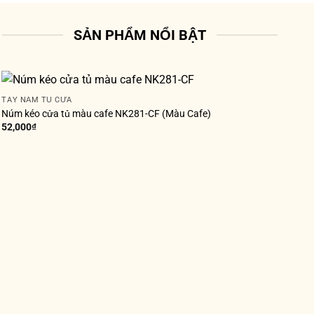
SẢN PHẨM NỔI BẬT
TAY NẮM TỦ CỬA
Núm kéo cửa tủ màu cafe NK281-CF (Màu Cafe)
52,000
₫