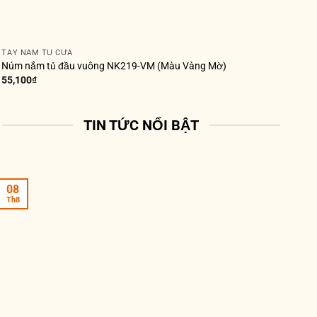
TAY NẮM TỦ CỬA
Núm nắm tủ đầu vuông NK219-VM (Màu Vàng Mờ)
55,100
₫
TIN TỨC NỔI BẬT
08
Th8