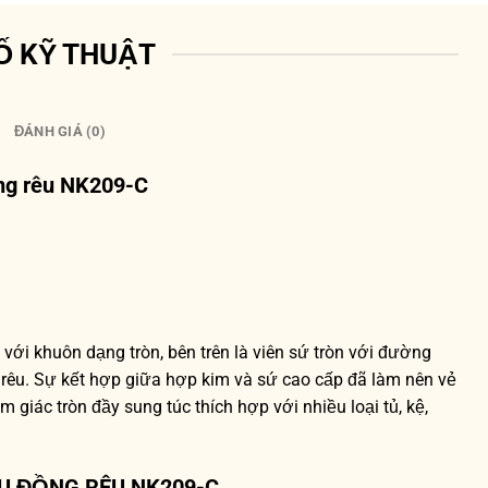
Ố KỸ THUẬT
ĐÁNH GIÁ (0)
ng rêu NK209-C
 với khuôn dạng tròn, bên trên là viên sứ tròn với đường
rêu. Sự kết hợp giữa hợp kim và sứ cao cấp đã làm nên vẻ
 giác tròn đầy sung túc thích hợp với nhiều loại tủ, kệ,
U ĐỒNG RÊU NK209-C