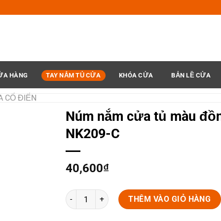
ỬA HÀNG
TAY NẮM TỦ CỬA
KHÓA CỬA
BẢN LỀ CỬA
A CỔ ĐIỂN
Núm nắm cửa tủ màu đồn
NK209-C
40,600
₫
Núm nắm cửa tủ màu đồng rêu NK209-C số lượn
THÊM VÀO GIỎ HÀNG