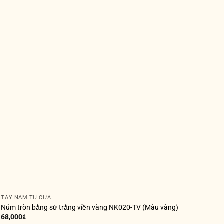
TAY NẮM TỦ CỬA
Núm tròn bằng sứ trắng viền vàng NK020-TV (Màu vàng)
68,000
₫