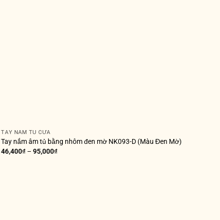
TAY NẮM TỦ CỬA
Tay nắm âm tủ bằng nhôm đen mờ NK093-D (Màu Đen Mờ)
46,400
₫
–
95,000
₫