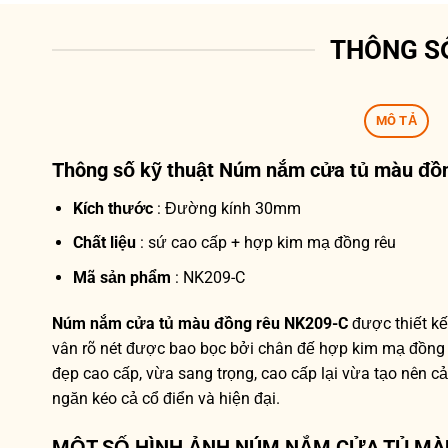
THÔNG S
MÔ TẢ
Thông số kỹ thuật
Núm nắm cửa tủ màu đồ
Kích thước
: Đường kính 30mm
Chất liệu
: sứ cao cấp + hợp kim mạ đồng rêu
Mã sản phẩm
: NK209-C
Núm nắm cửa tủ màu đồng rêu NK209-C
được thiết kế
vân rõ nét được bao bọc bởi chân đế hợp kim mạ đồng 
đẹp cao cấp, vừa sang trọng, cao cấp lại vừa tạo nên cảm
ngăn kéo cả cổ điển và hiện đại.
MỘT SỐ HÌNH ẢNH NÚM NẮM CỬA TỦ MÀ