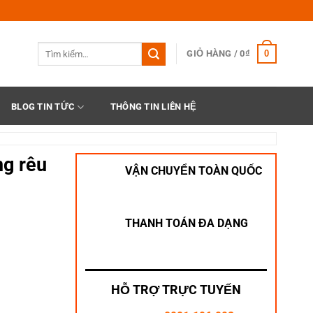
Tìm
0
GIỎ HÀNG /
0
₫
kiếm:
BLOG TIN TỨC
THÔNG TIN LIÊN HỆ
g rêu
VẬN CHUYỂN TOÀN QUỐC
THANH TOÁN ĐA DẠNG
g
HỖ TRỢ TRỰC TUYẾN