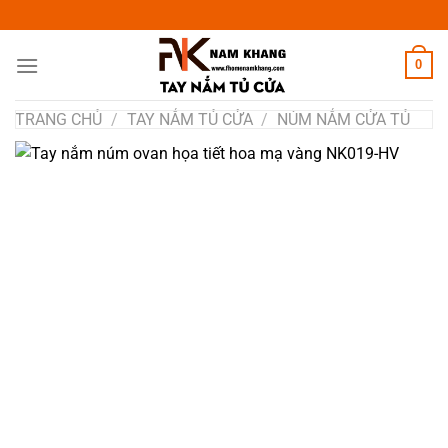
Chuyển
đến
nội
0
dung
TRANG CHỦ
/
TAY NẮM TỦ CỬA
/
NÚM NẮM CỬA TỦ