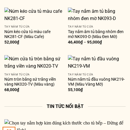
TAY NẮM TỦ CỬA
TAY NẮM TỦ CỬA
Núm kéo cửa tủ màu cafe
Tay nắm âm tủ bằng nhôm đen
NK281-CF (Màu Cafe)
mờ NK093-D (Màu Đen Mờ)
52,000
₫
46,400
₫
–
95,000
₫
TAY NẮM TỦ CỬA
TAY NẮM TỦ CỬA
Núm tròn bằng sứ trắng viền
Núm nắm tủ đầu vuông NK219-
vàng NK020-TV (Màu vàng)
VM (Màu Vàng Mờ)
68,000
₫
55,100
₫
TIN TỨC NỔI BẬT