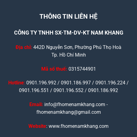
THÔNG TIN LIÊN HỆ
CÔNG TY TNHH SX-TM-DV-KT NAM KHANG
Địa chỉ:
442D Nguyễn Sơn, Phường Phú Thọ Hoà
Tp. Hồ Chí Minh
Mã số thuế:
0315744901
Hotline
:
0901.196.992 / 0901.186.997 / 0901.196.224 /
0901.196.551 / 0901.196.552 / 0901.186.992
Email:
info@fhomenamkhang.com -
fhomenamkhang@gmail.com
Website
: www.fhomenamkhang.com