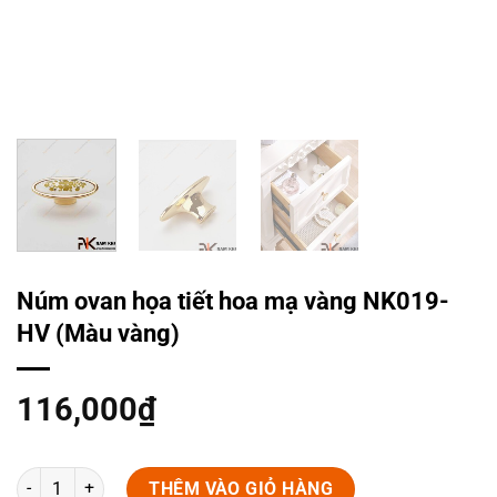
Núm ovan họa tiết hoa mạ vàng NK019-
HV (Màu vàng)
116,000
₫
Núm ovan họa tiết hoa mạ vàng NK019-HV (Màu vàng) số lượng
THÊM VÀO GIỎ HÀNG