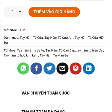
Tay âm cửa tủ dạng thanh âm NK410-DM số lượng
THÊM VÀO GIỎ HÀNG
Mã:
NK410-DM
Danh mục:
Tay Nắm Tủ Cửa
,
Tay Nắm Tủ Cửa Âm
,
Tay Nắm Tủ Cửa Hiện
Đại
Từ khóa:
Tay nắm âm cửa tủ
,
Tay Nắm Tủ Cao Cấp
,
tay nắm tủ hiện đại
,
Tay nắm tủ hợp kim kẽm
,
Tay Nắm Tủ Màu Đen
VẬN CHUYỂN TOÀN QUỐC
THANH TOÁN ĐA DẠNG