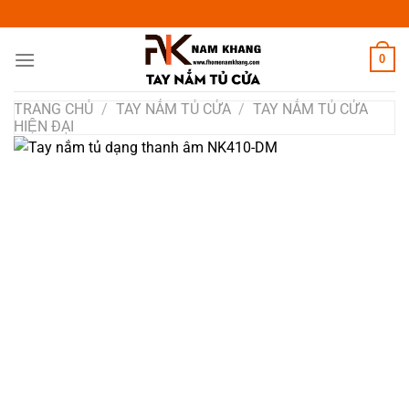
Chuyển
đến
nội
0
dung
TRANG CHỦ
/
TAY NẮM TỦ CỬA
/
TAY NẮM TỦ CỬA
HIỆN ĐẠI