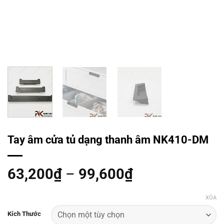
Tay âm cửa tủ dạng thanh âm NK410-DM
63,200
₫
–
99,600
₫
XÓA
Kích Thước