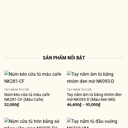
SẢN PHẨM NỔI BẬT
TAY NẮM TỦ CỬA
TAY NẮM TỦ CỬA
Núm kéo cửa tủ màu cafe
Tay nắm âm tủ bằng nhôm đen
NK281-CF (Màu Cafe)
mờ NK093-D (Màu Đen Mờ)
52,000
₫
46,400
₫
–
95,000
₫