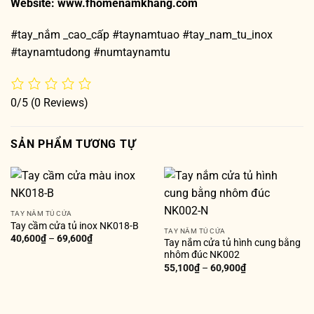
Website:
www.fhomenamkhang.com
#tay_nắm _cao_cấp #taynamtuao #tay_nam_tu_inox
#taynamtudong #numtaynamtu
0/5
(0 Reviews)
SẢN PHẨM TƯƠNG TỰ
TAY NẮM TỦ CỬA
Tay cầm cửa tủ inox NK018-B
TAY NẮM TỦ CỬA
40,600
₫
–
69,600
₫
Tay nắm cửa tủ hình cung bằng
nhôm đúc NK002
55,100
₫
–
60,900
₫