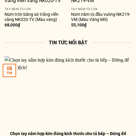
TAY NẮM TỦ CỬA
TAY NẮM TỦ CỬA
Núm tròn bằng sứ trắng viền
Núm nắm tủ đầu vuông NK219-
vàng NK020-TV (Màu vàng)
VM (Màu Vàng Mờ)
68,000
₫
55,100
₫
TIN TỨC NỔI BẬT
08
Th8
Chọn tay nắm hợp kim đúng kích thước cho tủ bếp – Đừng để