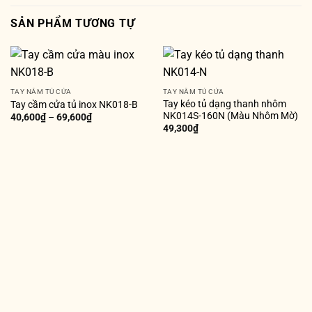
SẢN PHẨM TƯƠNG TỰ
TAY NẮM TỦ CỬA
TAY NẮM TỦ CỬA
Tay kéo tủ dạng thanh nhôm
Tay cầm cửa tủ inox NK018-B
NK014S-160N (Màu Nhôm Mờ)
40,600
₫
–
69,600
₫
49,300
₫