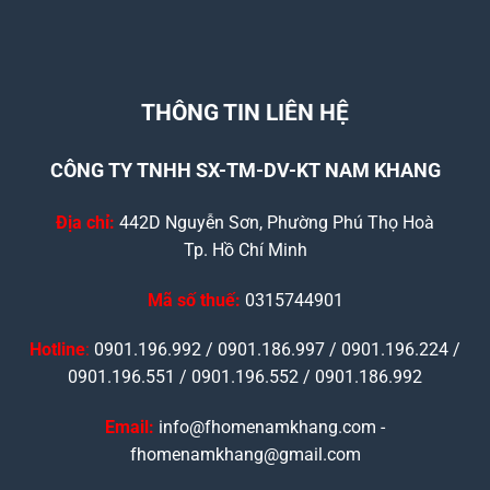
THÔNG TIN LIÊN HỆ
CÔNG TY TNHH SX-TM-DV-KT NAM KHANG
Địa chỉ:
442D Nguyễn Sơn, Phường Phú Thọ Hoà
Tp. Hồ Chí Minh
Mã số thuế:
0315744901
Hotline
:
0901.196.992 / 0901.186.997 / 0901.196.224 /
0901.196.551 / 0901.196.552 / 0901.186.992
Email:
info@fhomenamkhang.com -
fhomenamkhang@gmail.com