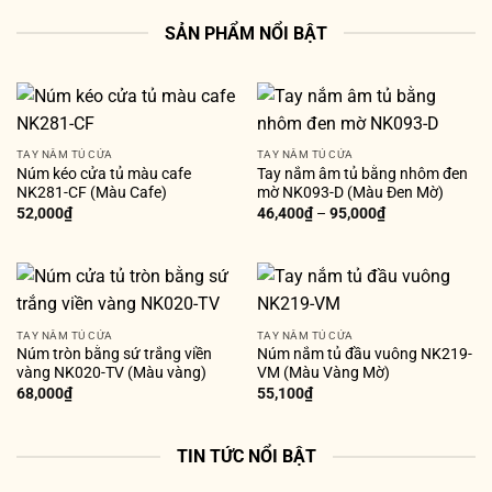
SẢN PHẨM NỔI BẬT
TAY NẮM TỦ CỬA
TAY NẮM TỦ CỬA
Núm kéo cửa tủ màu cafe
Tay nắm âm tủ bằng nhôm đen
NK281-CF (Màu Cafe)
mờ NK093-D (Màu Đen Mờ)
52,000
₫
46,400
₫
–
95,000
₫
TAY NẮM TỦ CỬA
TAY NẮM TỦ CỬA
Núm tròn bằng sứ trắng viền
Núm nắm tủ đầu vuông NK219-
vàng NK020-TV (Màu vàng)
VM (Màu Vàng Mờ)
68,000
₫
55,100
₫
TIN TỨC NỔI BẬT