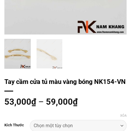
Tay cầm cửa tủ màu vàng bóng NK154-VN
53,000
₫
–
59,000
₫
XÓA
Kích Thước