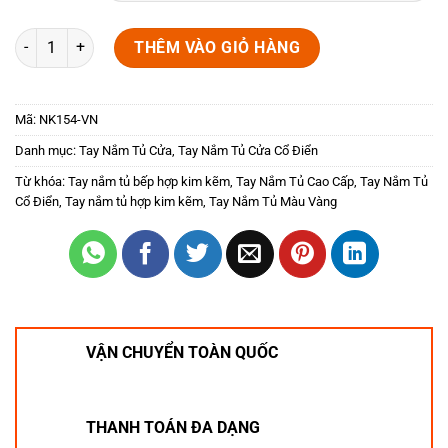
Tay cầm cửa tủ màu vàng bóng NK154-VN số lượng
THÊM VÀO GIỎ HÀNG
Mã:
NK154-VN
Danh mục:
Tay Nắm Tủ Cửa
,
Tay Nắm Tủ Cửa Cổ Điển
Từ khóa:
Tay nắm tủ bếp hợp kim kẽm
,
Tay Nắm Tủ Cao Cấp
,
Tay Nắm Tủ
Cổ Điển
,
Tay nắm tủ hợp kim kẽm
,
Tay Nắm Tủ Màu Vàng
VẬN CHUYỂN TOÀN QUỐC
THANH TOÁN ĐA DẠNG