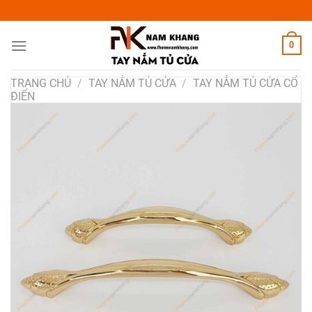
Chuyển
đến
nội
0
dung
TRANG CHỦ
/
TAY NẮM TỦ CỬA
/
TAY NẮM TỦ CỬA CỔ
ĐIỂN