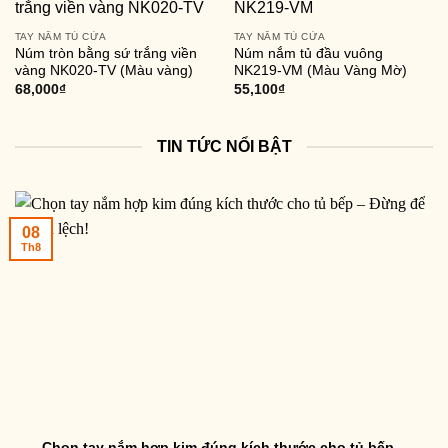
TAY NẮM TỦ CỬA
TAY NẮM TỦ CỬA
Núm tròn bằng sứ trắng viền
Núm nắm tủ đầu vuông
vàng NK020-TV (Màu vàng)
NK219-VM (Màu Vàng Mờ)
68,000
₫
55,100
₫
TIN TỨC NỔI BẬT
08
Th8
Chọn tay nắm hợp kim đúng kích thước cho tủ bếp –