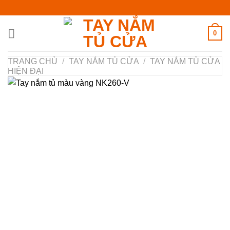
Chuyển
đến
nội
0
dung
TRANG CHỦ
/
TAY NẮM TỦ CỬA
/
TAY NẮM TỦ CỬA
HIỆN ĐẠI