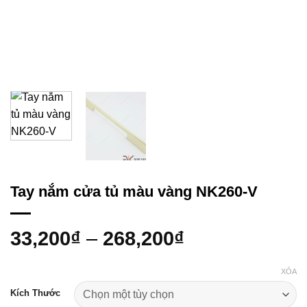
Tay nắm cửa tủ màu vàng NK260-V
33,200
₫
–
268,200
₫
XÓA
Kích Thước