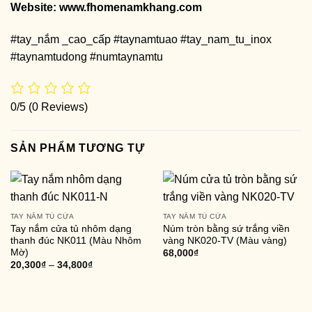
Website:
www.fhomenamkhang.com
#tay_nắm _cao_cấp #taynamtuao #tay_nam_tu_inox
#taynamtudong #numtaynamtu
0/5
(0 Reviews)
SẢN PHẨM TƯƠNG TỰ
TAY NẮM TỦ CỬA
TAY NẮM TỦ CỬA
Tay nắm cửa tủ nhôm dạng
Núm tròn bằng sứ trắng viền
thanh đúc NK011 (Màu Nhôm
vàng NK020-TV (Màu vàng)
Mờ)
68,000
₫
20,300
₫
–
34,800
₫