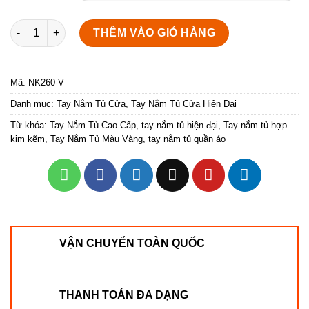
Tay nắm cửa tủ màu vàng NK260-V số lượng
THÊM VÀO GIỎ HÀNG
Mã:
NK260-V
Danh mục:
Tay Nắm Tủ Cửa
,
Tay Nắm Tủ Cửa Hiện Đại
Từ khóa:
Tay Nắm Tủ Cao Cấp
,
tay nắm tủ hiện đại
,
Tay nắm tủ hợp
kim kẽm
,
Tay Nắm Tủ Màu Vàng
,
tay nắm tủ quần áo
VẬN CHUYỂN TOÀN QUỐC
THANH TOÁN ĐA DẠNG