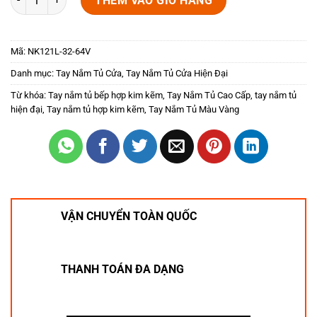
THÊM VÀO GIỎ HÀNG
Mã:
NK121L-32-64V
Danh mục:
Tay Nắm Tủ Cửa
,
Tay Nắm Tủ Cửa Hiện Đại
Từ khóa:
Tay nắm tủ bếp hợp kim kẽm
,
Tay Nắm Tủ Cao Cấp
,
tay nắm tủ
hiện đại
,
Tay nắm tủ hợp kim kẽm
,
Tay Nắm Tủ Màu Vàng
VẬN CHUYỂN TOÀN QUỐC
THANH TOÁN ĐA DẠNG