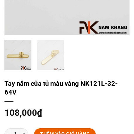
Tay nắm cửa tủ màu vàng NK121L-32-
64V
108,000
₫
Tay nắm cửa tủ màu vàng NK121L-32-64V số lượng