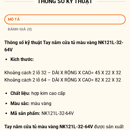
THÔNG SỐ KỸ THUẬT
MÔ TẢ
ĐÁNH GIÁ (0)
Thông số kỹ thuật
Tay nắm cửa tủ màu vàng NK121L-32-
64V
Kích thước:
Khoảng cách 2 lỗ 32 – DÀI X RỘNG X CAO= 45 X 22 X 32
Khoảng cách 2 lỗ 64 – DÀI X RỘNG X CAO= 82 X 22 X 32
Chất liệu:
hợp kim cao cấp
Màu sắc:
màu vàng
Mã sản phẩm:
NK121L-32-64V
Tay nắm cửa tủ màu vàng NK121L-32-64V
được sản xuất