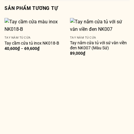
SẢN PHẨM TƯƠNG TỰ
TAY NẮM TỦ CỬA
TAY NẮM TỦ CỬA
Tay nắm cửa tủ với sứ vân viền
Tay cầm cửa tủ inox NK018-B
đen NK007 (Màu Sứ)
40,600
₫
–
69,600
₫
89,000
₫