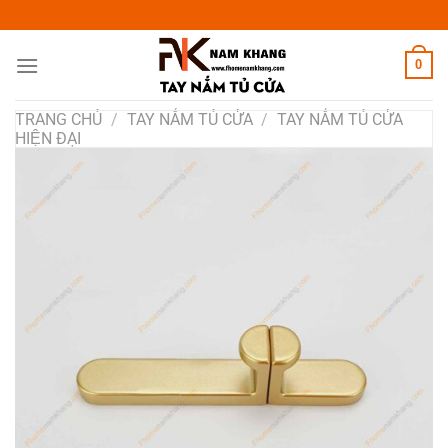
Chuyển
đến
nội
0
dung
TRANG CHỦ
/
TAY NẮM TỦ CỬA
/
TAY NẮM TỦ CỬA
HIỆN ĐẠI