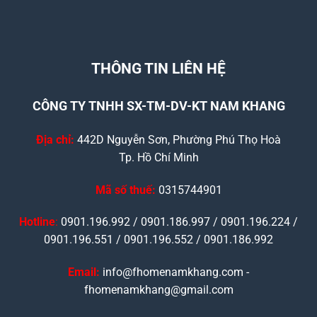
THÔNG TIN LIÊN HỆ
CÔNG TY TNHH SX-TM-DV-KT NAM KHANG
Địa chỉ:
442D Nguyễn Sơn, Phường Phú Thọ Hoà
Tp. Hồ Chí Minh
Mã số thuế:
0315744901
Hotline
:
0901.196.992 / 0901.186.997 / 0901.196.224 /
0901.196.551 / 0901.196.552 / 0901.186.992
Email:
info@fhomenamkhang.com -
fhomenamkhang@gmail.com