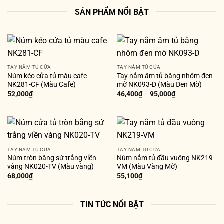
SẢN PHẨM NỔI BẬT
TAY NẮM TỦ CỬA
TAY NẮM TỦ CỬA
Núm kéo cửa tủ màu cafe
Tay nắm âm tủ bằng nhôm đen
NK281-CF (Màu Cafe)
mờ NK093-D (Màu Đen Mờ)
52,000
₫
46,400
₫
–
95,000
₫
TAY NẮM TỦ CỬA
TAY NẮM TỦ CỬA
Núm tròn bằng sứ trắng viền
Núm nắm tủ đầu vuông NK219-
vàng NK020-TV (Màu vàng)
VM (Màu Vàng Mờ)
68,000
₫
55,100
₫
TIN TỨC NỔI BẬT