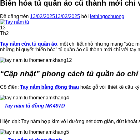
Biến hóa tủ quần áo cũ thành mới chỉ 
Đã đăng trên
13/02/2025
13/02/2025
bởi
lethingochuong
13
Th2
Tay nắm cửa tủ quần áo
, một chi tiết nhỏ nhưng mang “sức m
những bí quyết “biến hóa” tủ quần áo cũ thành mới chỉ với tay
“Cập nhật” phong cách tủ quần áo chỉ
Cổ điển:
Tay nắm bằng đồng thau
hoặc gỗ với thiết kế cầu k
Tay nắm tủ đồng NK497D
Hiện đại: Tay nắm hợp kim với đường nét đơn giản, dứt khoát 