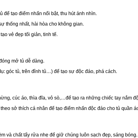
để tạo điểm nhấn nổi bật, thu hút ánh nhìn.
sự thống nhất, hài hòa cho không gian.
o vẻ đẹp tối giản, tinh tế.
c đóng mở tủ dễ dàng.
 dụ: góc tủ, trên đỉnh tủ…) để tạo sự độc đáo, phá cách.
thừng, cúc áo, thìa đĩa, vỏ sò,…để tạo ra những chiếc tay nắm
m theo sở thích cá nhân để tạo điểm nhấn độc đáo cho tủ quần á
m và chất tẩy rửa nhẹ để giữ chúng luôn sạch đẹp, sáng bóng.