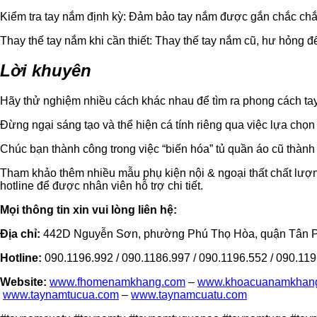
Kiểm tra tay nắm định kỳ: Đảm bảo tay nắm được gắn chắc chắn v
Thay thế tay nắm khi cần thiết: Thay thế tay nắm cũ, hư hỏng 
Lời khuyên
Hãy thử nghiệm nhiều cách khác nhau để tìm ra phong cách ta
Đừng ngại sáng tạo và thể hiện cá tính riêng qua việc lựa chọn
Chúc bạn thành công trong việc “biến hóa” tủ quần áo cũ thành
Tham khảo thêm nhiều mẫu phụ kiện nội & ngoại thất chất lượn
hotline để được nhân viên hỗ trợ chi tiết.
Mọi thông tin xin vui lòng liên hệ:
Địa chỉ:
442D Nguyễn Sơn, phường Phú Thọ Hòa, quận Tân Ph
Hotline:
090.1196.992 / 090.1186.997 / 090.1196.552 / 090.119
Website:
www.fhomenamkhang.com
–
www.khoacuanamkhan
www.taynamtucua.com
–
www.taynamcuatu.com