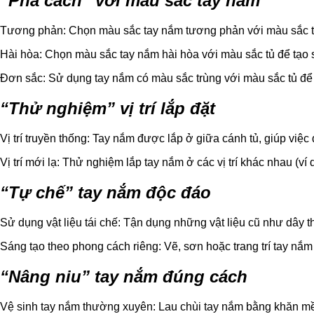
“Phá cách” với màu sắc tay nắm
Tương phản: Chọn màu sắc tay nắm tương phản với màu sắc tủ 
Hài hòa: Chọn màu sắc tay nắm hài hòa với màu sắc tủ để tạo 
Đơn sắc: Sử dụng tay nắm có màu sắc trùng với màu sắc tủ để tạ
“Thử nghiệm” vị trí lắp đặt
Vị trí truyền thống: Tay nắm được lắp ở giữa cánh tủ, giúp việ
Vị trí mới lạ: Thử nghiệm lắp tay nắm ở các vị trí khác nhau (ví
“Tự chế” tay nắm độc đáo
Sử dụng vật liệu tái chế: Tận dụng những vật liệu cũ như dây 
Sáng tạo theo phong cách riêng: Vẽ, sơn hoặc trang trí tay nắ
“Nâng niu” tay nắm đúng cách
Vệ sinh tay nắm thường xuyên: Lau chùi tay nắm bằng khăn mề