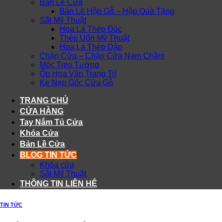
Bản Lề Cửa
Bản Lề Hộp Gỗ – Hộp Quà Tặng
Sắt Mỹ Thuật
Hoa Lá Thép Đúc
Thép Uốn Mỹ Thuật
Hoa Lá Thép Dập
Chặn Cửa – Chặn Cửa Nam Châm
Móc Treo Tường
Ốp Hoa Văn Trang Trí
Ke Nẹp Góc Cửa Gỗ
TRANG CHỦ
CỬA HÀNG
Tay Nắm Tủ Cửa
Khóa Cửa
Bản Lề Cửa
BLOG TIN TỨC
Khóa cửa
Sắt Mỹ Thuật
THÔNG TIN LIÊN HỆ
TIN TỨC