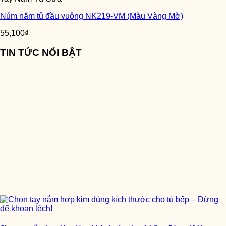
Núm nắm tủ đầu vuông NK219-VM (Màu Vàng Mờ)
55,100
₫
TIN TỨC NỔI BẬT