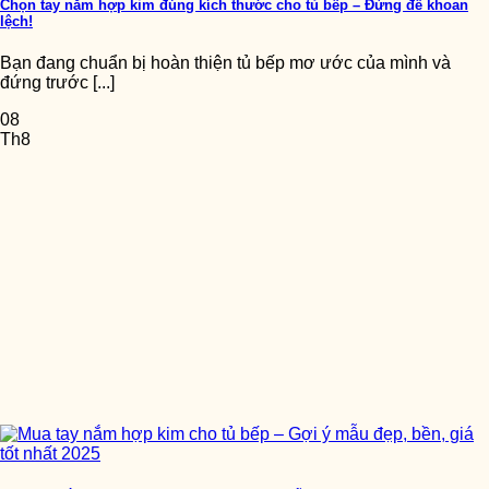
Chọn tay nắm hợp kim đúng kích thước cho tủ bếp – Đừng để khoan
lệch!
Bạn đang chuẩn bị hoàn thiện tủ bếp mơ ước của mình và
đứng trước [...]
08
Th8