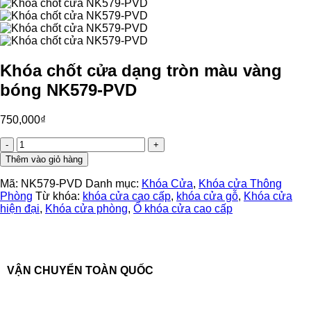
Khóa chốt cửa dạng tròn màu vàng
bóng NK579-PVD
750,000
₫
Khóa
chốt
Thêm vào giỏ hàng
cửa
dạng
Mã:
NK579-PVD
Danh mục:
Khóa Cửa
,
Khóa cửa Thông
tròn
Phòng
Từ khóa:
khóa cửa cao cấp
,
khóa cửa gỗ
,
Khóa cửa
màu
hiện đại
,
Khóa cửa phòng
,
Ổ khóa cửa cao cấp
vàng
bóng
NK579-
PVD
số
VẬN CHUYỂN TOÀN QUỐC
lượng