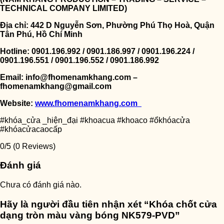
TECHNICAL COMPANY LIMITED)
Địa chỉ: 442 D Nguyễn Sơn, Phường Phú Thọ Hoà, Quận
Tân Phú, Hồ Chí Minh
Hotline: 0901.196.992 / 0901.186.997 / 0901.196.224 /
0901.196.551 / 0901.196.552 / 0901.186.992
Email: info@fhomenamkhang.com –
fhomenamkhang@gmail.com
Website:
www.fhomenamkhang.com
#khóa_cửa _hiện_đại #khoacua #khoaco #ổkhóacửa
#khóacửacaocấp
0/5
(0 Reviews)
Đánh giá
Chưa có đánh giá nào.
Hãy là người đầu tiên nhận xét “Khóa chốt cửa
dạng tròn màu vàng bóng NK579-PVD”