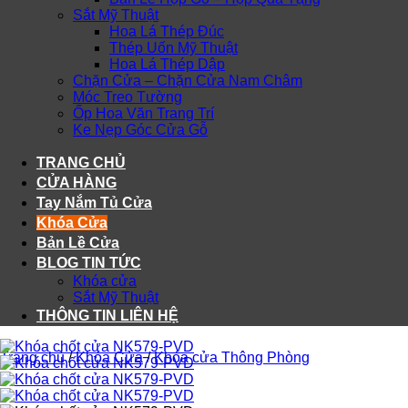
Sắt Mỹ Thuật
Hoa Lá Thép Đúc
Thép Uốn Mỹ Thuật
Hoa Lá Thép Dập
Chặn Cửa – Chặn Cửa Nam Châm
Móc Treo Tường
Ốp Hoa Văn Trang Trí
Ke Nẹp Góc Cửa Gỗ
TRANG CHỦ
CỬA HÀNG
Tay Nắm Tủ Cửa
Khóa Cửa
Bản Lề Cửa
BLOG TIN TỨC
Khóa cửa
Sắt Mỹ Thuật
THÔNG TIN LIÊN HỆ
Trang chủ
/
Khóa Cửa
/
Khóa cửa Thông Phòng