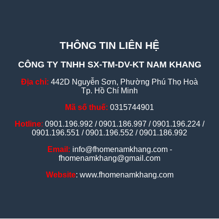
THÔNG TIN LIÊN HỆ
CÔNG TY TNHH SX-TM-DV-KT NAM KHANG
Địa chỉ:
442D Nguyễn Sơn, Phường Phú Thọ Hoà
Tp. Hồ Chí Minh
Mã số thuế:
0315744901
Hotline
:
0901.196.992 / 0901.186.997 / 0901.196.224 /
0901.196.551 / 0901.196.552 / 0901.186.992
Email:
info@fhomenamkhang.com -
fhomenamkhang@gmail.com
Website
: www.fhomenamkhang.com