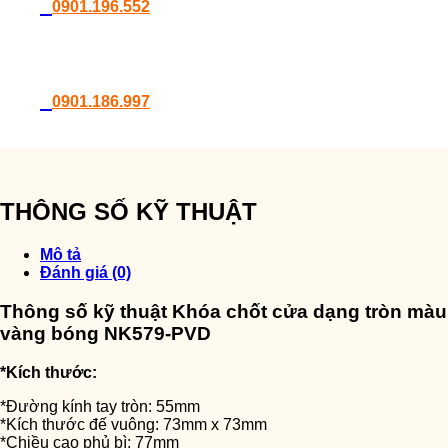
0901.196.552
0901.186.997
THÔNG SỐ KỸ THUẬT
Mô tả
Đánh giá (0)
Thông số kỹ thuật Khóa chốt cửa dạng tròn màu
vàng bóng NK579-PVD
*Kích thước:
*Đường kính tay tròn: 55mm
*Kích thước đế vuông: 73mm x 73mm
*Chiều cao phủ bì: 77mm