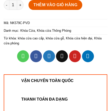
Khóa chốt cửa dạng tròn màu vàng bóng NK579C-PVD số lượn
THÊM VÀO GIỎ HÀNG
Mã:
NK579C-PVD
Danh mục:
Khóa Cửa
,
Khóa cửa Thông Phòng
Từ khóa:
khóa cửa cao cấp
,
khóa cửa gỗ
,
Khóa cửa hiện đại
,
Khóa
cửa phòng
VẬN CHUYỂN TOÀN QUỐC
THANH TOÁN ĐA DẠNG