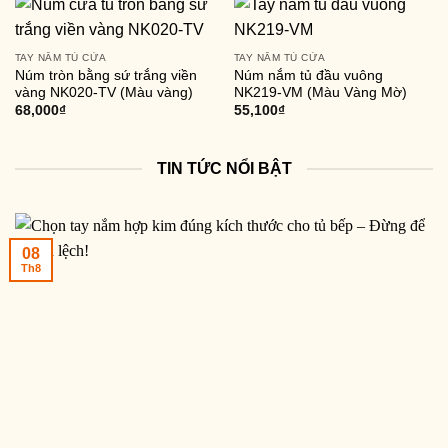
TAY NẮM TỦ CỬA
TAY NẮM TỦ CỬA
Núm tròn bằng sứ trắng viền
Núm nắm tủ đầu vuông
vàng NK020-TV (Màu vàng)
NK219-VM (Màu Vàng Mờ)
68,000
₫
55,100
₫
TIN TỨC NỔI BẬT
08
Th8