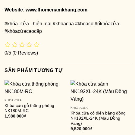
Website:
www.fhomenamkhang.com
#khóa_cửa _hiện_đại #khoacua #khoaco #ổkhóacửa
#khóacửacaocấp
0/5
(0 Reviews)
SẢN PHẨM TƯƠNG TỰ
KHÓA CỬA
Khóa cửa gỗ thông phòng
KHÓA CỬA
NK180M-RC
Khóa cửa cổ điển bằng đồng
1,980,000
₫
NK192XL-24K (Màu Đồng
Vàng)
9,520,000
₫