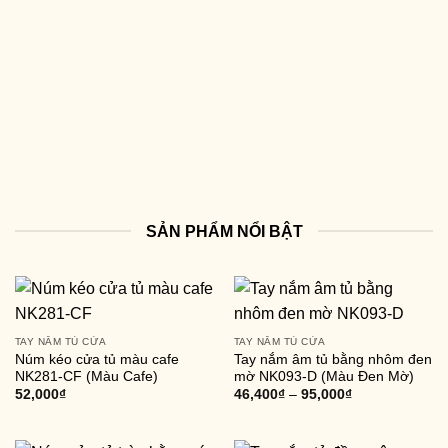
SẢN PHẨM NỔI BẬT
TAY NẮM TỦ CỬA
TAY NẮM TỦ CỬA
Núm kéo cửa tủ màu cafe
Tay nắm âm tủ bằng nhôm đen
NK281-CF (Màu Cafe)
mờ NK093-D (Màu Đen Mờ)
52,000
₫
46,400
₫
–
95,000
₫