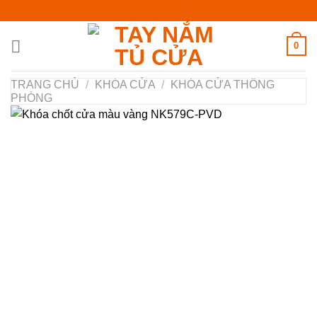
Chuyển
đến
nội
0
dung
TRANG CHỦ
/
KHÓA CỬA
/
KHÓA CỬA THÔNG
PHÒNG