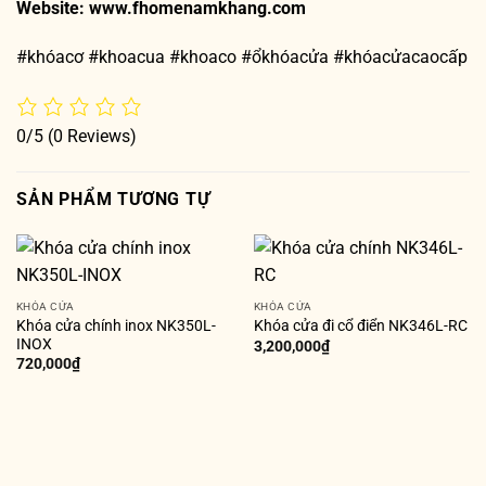
Website:
www.fhomenamkhang.com
#khóacơ #khoacua #khoaco #ổkhóacửa #khóacửacaocấp
0/5
(0 Reviews)
SẢN PHẨM TƯƠNG TỰ
KHÓA CỬA
KHÓA CỬA
Khóa cửa chính inox NK350L-
Khóa cửa đi cổ điển NK346L-RC
INOX
3,200,000
₫
720,000
₫