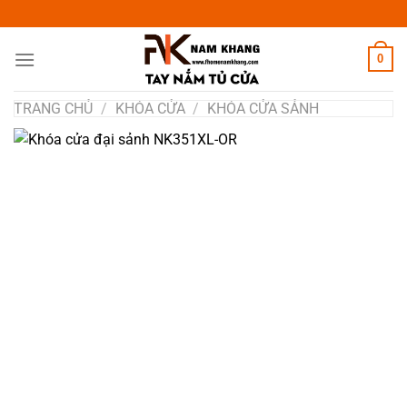
Chuyển
đến
nội
0
dung
TRANG CHỦ
/
KHÓA CỬA
/
KHÓA CỬA SẢNH