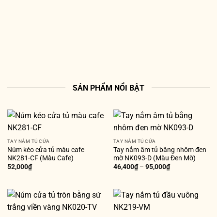
SẢN PHẨM NỔI BẬT
TAY NẮM TỦ CỬA
TAY NẮM TỦ CỬA
Núm kéo cửa tủ màu cafe
Tay nắm âm tủ bằng nhôm đen
NK281-CF (Màu Cafe)
mờ NK093-D (Màu Đen Mờ)
52,000
₫
46,400
₫
–
95,000
₫