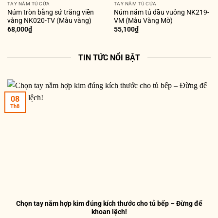
TAY NẮM TỦ CỬA
TAY NẮM TỦ CỬA
Núm tròn bằng sứ trắng viền
Núm nắm tủ đầu vuông NK219-
vàng NK020-TV (Màu vàng)
VM (Màu Vàng Mờ)
68,000
₫
55,100
₫
TIN TỨC NỔI BẬT
08
Th8
Chọn tay nắm hợp kim đúng kích thước cho tủ bếp – Đừng để
khoan lệch!