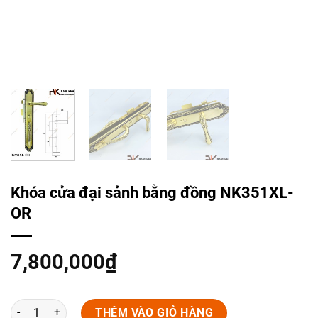
Khóa cửa đại sảnh bằng đồng NK351XL-
OR
7,800,000
₫
Khóa cửa đại sảnh bằng đồng NK351XL-OR số lượng
THÊM VÀO GIỎ HÀNG