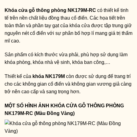
Khóa cửa gỗ thông phòng NK179M-RC
có thiết kế tinh
tế trên nền chất liệu đồng thau cổ điển. Các họa tiết trên
toàn thân và phần tay gạt của khóa cửa được tập trung giữ
nguyên nét cổ điển với sự phân bố hợp lí mang giá trị thẩm
mĩ cao.
Sản phẩm có kích thước vừa phải, phù hợp sử dụng làm
khóa phòng, khóa nhà vệ sinh, khóa ban công,…
Thiết kế của
khóa NK179M
còn được sử dụng để trang trí
cho các không gian cổ điển và không gian vương giả càng
trở nên cao cấp và sang trọng hơn.
MỘT SỐ HÌNH ẢNH KHÓA CỬA GỖ THÔNG PHÒNG
NK179M-RC (Màu Đồng Vàng)