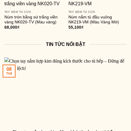
TAY NẮM TỦ CỬA
TAY NẮM TỦ CỬA
Núm tròn bằng sứ trắng viền
Núm nắm tủ đầu vuông
vàng NK020-TV (Màu vàng)
NK219-VM (Màu Vàng Mờ)
68,000
₫
55,100
₫
TIN TỨC NỔI BẬT
08
Th8