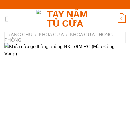
Chuyển
đến
nội
0
dung
TRANG CHỦ
/
KHÓA CỬA
/
KHÓA CỬA THÔNG
PHÒNG