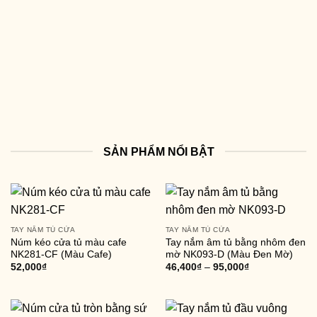
SẢN PHẨM NỔI BẬT
TAY NẮM TỦ CỬA
TAY NẮM TỦ CỬA
Núm kéo cửa tủ màu cafe
Tay nắm âm tủ bằng nhôm đen
NK281-CF (Màu Cafe)
mờ NK093-D (Màu Đen Mờ)
52,000
₫
46,400
₫
–
95,000
₫