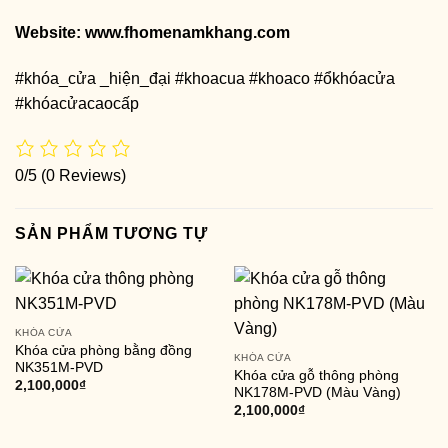
Website:
www.fhomenamkhang.com
#khóa_cửa _hiện_đại #khoacua #khoaco #ổkhóacửa
#khóacửacaocấp
0/5
(0 Reviews)
SẢN PHẨM TƯƠNG TỰ
KHÓA CỬA
Khóa cửa phòng bằng đồng
KHÓA CỬA
NK351M-PVD
Khóa cửa gỗ thông phòng
2,100,000
₫
NK178M-PVD (Màu Vàng)
2,100,000
₫