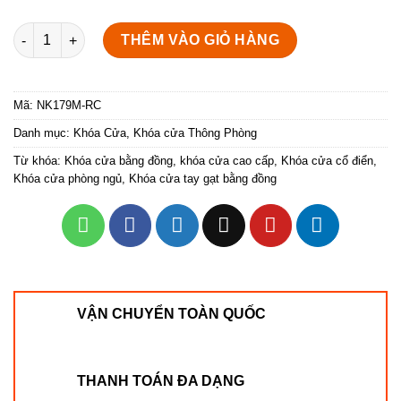
Khóa cửa gỗ thông phòng NK179M-RC (Màu Đồng Vàng) số lư
THÊM VÀO GIỎ HÀNG
Mã:
NK179M-RC
Danh mục:
Khóa Cửa
,
Khóa cửa Thông Phòng
Từ khóa:
Khóa cửa bằng đồng
,
khóa cửa cao cấp
,
Khóa cửa cổ điển
,
Khóa cửa phòng ngủ
,
Khóa cửa tay gạt bằng đồng
VẬN CHUYỂN TOÀN QUỐC
THANH TOÁN ĐA DẠNG