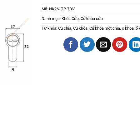
Mã:
NK261TP-7DV
Danh mục:
Khóa Cửa
,
Củ khóa cửa
Từ khóa:
Củ chìa
,
Củ khóa
,
Củ khóa một chìa
,
o khoa
,
ổ 