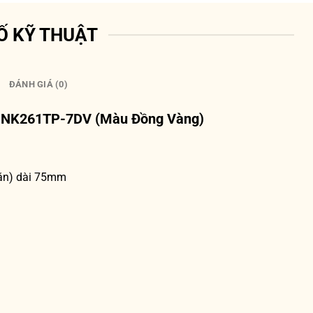
Ố KỸ THUẬT
ĐÁNH GIÁ (0)
g NK261TP-7DV (Màu Đồng Vàng)
vặn) dài 75mm