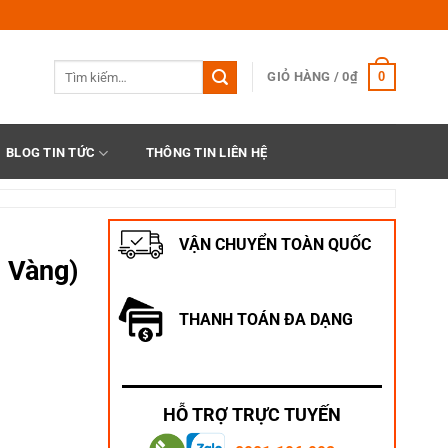
Tìm
0
GIỎ HÀNG /
0
₫
kiếm:
BLOG TIN TỨC
THÔNG TIN LIÊN HỆ
VẬN CHUYỂN TOÀN QUỐC
 Vàng)
THANH TOÁN ĐA DẠNG
g Vàng) số lượng
HỖ TRỢ TRỰC TUYẾN