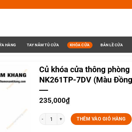
ỬA HÀNG
TAY NẮM TỦ CỬA
KHÓA CỬA
BẢN LỀ CỬA
Củ khóa cửa thông phòng
NK261TP-7DV (Màu Đồng
235,000
₫
Củ khóa cửa thông phòng NK261TP-7DV (Màu Đồn
THÊM VÀO GIỎ HÀNG