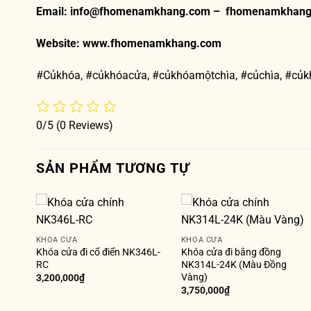
Email: info@fhomenamkhang.com – fhomenamkhan
Website:
www.fhomenamkhang.com
#Củkhóa, #củkhóacửa, #củkhóamộtchìa, #củchìa, #củkh
0/5
(0 Reviews)
SẢN PHẨM TƯƠNG TỰ
KHÓA CỬA
KHÓA CỬA
Khóa cửa đi cổ điển NK346L-
Khóa cửa đi bằng đồng
RC
NK314L-24K (Màu Đồng
Vàng)
3,200,000
₫
3,750,000
₫