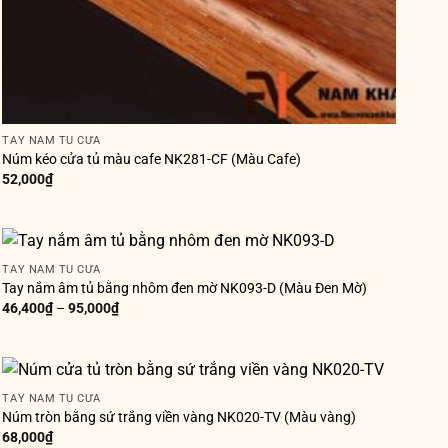
TAY NẮM TỦ CỬA
Núm kéo cửa tủ màu cafe NK281-CF (Màu Cafe)
52,000
₫
TAY NẮM TỦ CỬA
Tay nắm âm tủ bằng nhôm đen mờ NK093-D (Màu Đen Mờ)
46,400
₫
–
95,000
₫
TAY NẮM TỦ CỬA
Núm tròn bằng sứ trắng viền vàng NK020-TV (Màu vàng)
68,000
₫