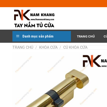
Chuyển
đến
nội
dung
Danh mục sản phẩm
TRANG CHỦ
C
TRANG CHỦ
/
KHÓA CỬA
/
CỦ KHÓA CỬA