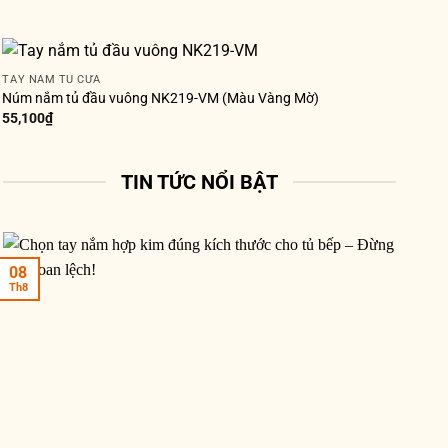
TAY NẮM TỦ CỬA
Núm nắm tủ đầu vuông NK219-VM (Màu Vàng Mờ)
55,100
₫
TIN TỨC NỔI BẬT
08
Th8