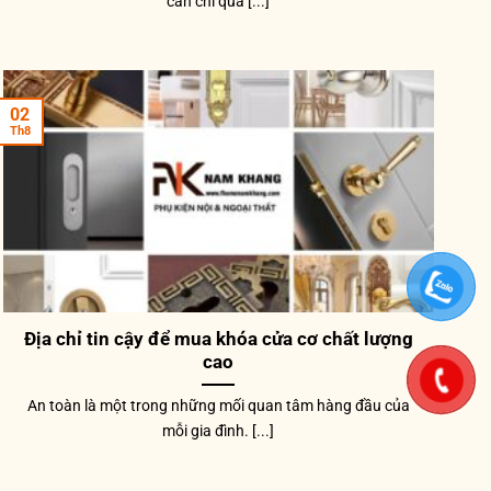
cần chi quá [...]
02
Th8
Địa chỉ tin cậy để mua khóa cửa cơ chất lượng
cao
HÓA CỬA
hốt cửa bằng đồng NKD083
An toàn là một trong những mối quan tâm hàng đầu của
Màu Đồng Vàng)
mỗi gia đình. [...]
75,000
₫
–
490,000
₫