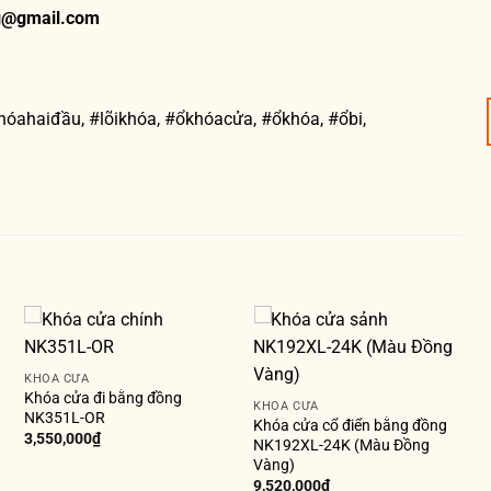
g@gmail.com
óahaiđầu, #lõikhóa, #ổkhóacửa, #ổkhóa, #ổbi,
KHÓA CỬA
K
Khóa cửa đi bằng đồng
C
KHÓA CỬA
NK351L-OR
(
Khóa cửa cổ điển bằng đồng
3,550,000
₫
1
NK192XL-24K (Màu Đồng
Vàng)
9,520,000
₫