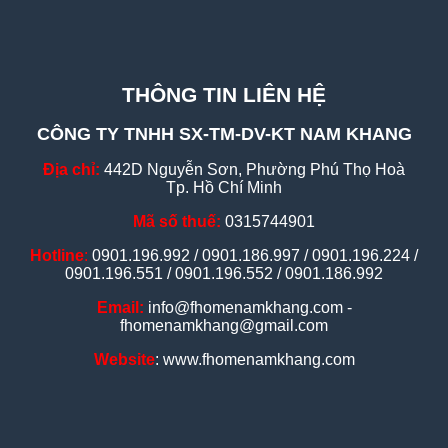
THÔNG TIN LIÊN HỆ
CÔNG TY TNHH SX-TM-DV-KT NAM KHANG
Địa chỉ:
442D Nguyễn Sơn, Phường Phú Thọ Hoà
Tp. Hồ Chí Minh
Mã số thuế:
0315744901
Hotline
:
0901.196.992 / 0901.186.997 / 0901.196.224 /
0901.196.551 / 0901.196.552 / 0901.186.992
Email:
info@fhomenamkhang.com -
fhomenamkhang@gmail.com
Website
: www.fhomenamkhang.com