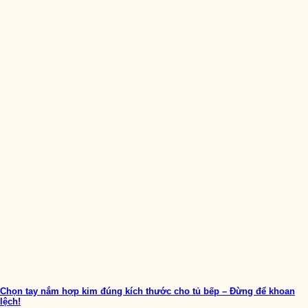
Chọn tay nắm hợp kim đúng kích thước cho tủ bếp – Đừng để khoan
lệch!