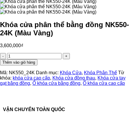
Khóa cửa phân thể bằng đồng NK550-
24K (Màu Vàng)
3,600,000
₫
Khóa
cửa
Thêm vào giỏ hàng
phân
thể
Mã:
NK550_24K
Danh mục:
Khóa Cửa
,
Khóa Phân Thể
Từ
bằng
khóa:
khóa cửa cao cấp
,
Khóa cửa đồng thau
,
Khóa cửa tay
đồng
gạt bằng đồng
,
Ổ khóa cửa bằng đồng
,
Ổ khóa cửa cao cấp
NK550-
24K
(Màu
Vàng)
số
VẬN CHUYỂN TOÀN QUỐC
lượng