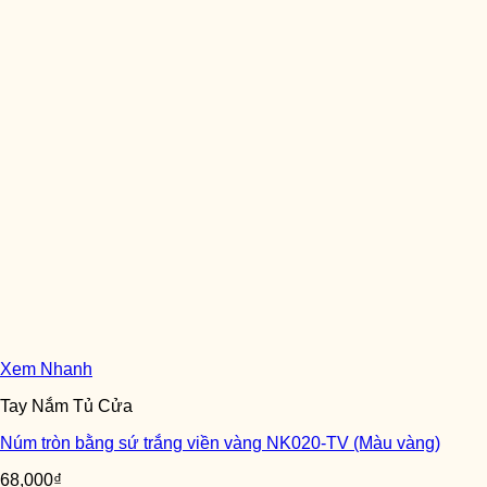
Xem Nhanh
Tay Nắm Tủ Cửa
Núm tròn bằng sứ trắng viền vàng NK020-TV (Màu vàng)
68,000
₫