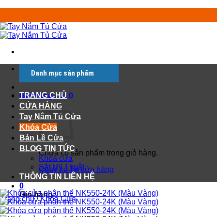
Chuyển
đến
nội
dung
Tìm
Danh mục sản phẩm
kiếm:
TRANG CHỦ
Giỏ hàng /
0
₫
0
CỬA HÀNG
Tay Nắm Tủ Cửa
Khóa Cửa
Bản Lề Cửa
BLOG TIN TỨC
Chưa có sản phẩm trong giỏ hàng.
Khóa cửa
Sắt Mỹ Thuật
Quay trở lại cửa hàng
THÔNG TIN LIÊN HỆ
0
Giỏ hàng
Trang chủ
/
Khóa Cửa