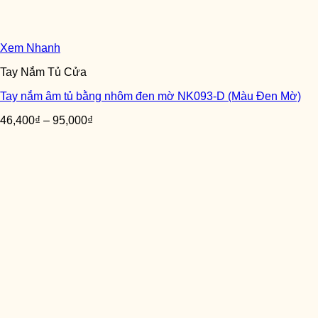
Xem Nhanh
Tay Nắm Tủ Cửa
Tay nắm âm tủ bằng nhôm đen mờ NK093-D (Màu Đen Mờ)
46,400
₫
–
95,000
₫