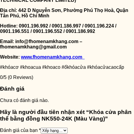
TECHNICAL COMPANY LIMITED)
Địa chỉ: 442 D Nguyễn Sơn, Phường Phú Thọ Hoà, Quận
Tân Phú, Hồ Chí Minh
Hotline: 0901.196.992 / 0901.186.997 / 0901.196.224 /
0901.196.551 / 0901.196.552 / 0901.186.992
Email: info@fhomenamkhang.com –
fhomenamkhang@gmail.com
Website:
www.fhomenamkhang.com
#khóacơ #khoacua #khoaco #ổkhóacửa #khóacửacaocấp
0/5
(0 Reviews)
Đánh giá
Chưa có đánh giá nào.
Hãy là người đầu tiên nhận xét “Khóa cửa phân
thể bằng đồng NK550-24K (Màu Vàng)”
Đánh giá của bạn
*