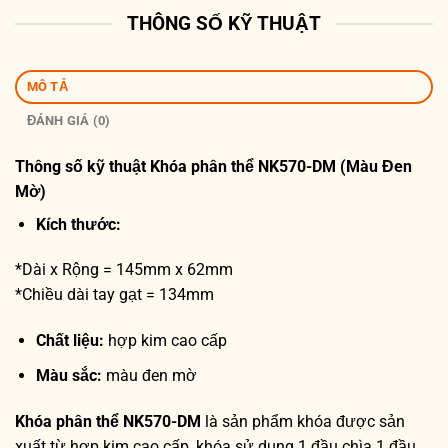
THÔNG SỐ KỸ THUẬT
MÔ TẢ
ĐÁNH GIÁ (0)
Thông số kỹ thuật
Khóa phân thể NK570-DM (Màu Đen
Mờ)
Kích thước:
*Dài x Rộng = 145mm x 62mm
*Chiều dài tay gạt = 134mm
Chất liệu:
hợp kim cao cấp
Màu sắc:
màu đen mờ
Khóa phân thể NK570-DM
là sản phẩm khóa được sản
xuất từ hợp kim cao cấp, khóa sử dụng 1 đầu chìa 1 đầu