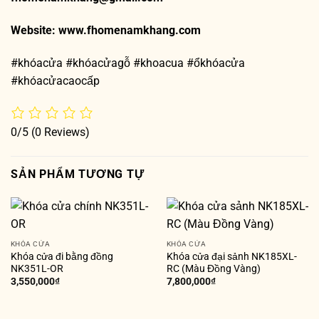
Website:
www.fhomenamkhang.com
#khóacửa #khóacửagỗ #khoacua #ổkhóacửa
#khóacửacaocấp
0/5
(0 Reviews)
SẢN PHẨM TƯƠNG TỰ
KHÓA CỬA
KHÓA CỬA
Khóa cửa đi bằng đồng
Khóa cửa đại sảnh NK185XL-
NK351L-OR
RC (Màu Đồng Vàng)
3,550,000
₫
7,800,000
₫