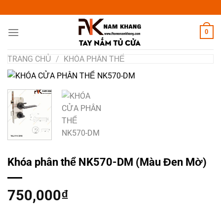
Chuyển
đến
nội
0
dung
TRANG CHỦ
/
KHÓA PHÂN THỂ
Khóa phân thể NK570-DM (Màu Đen Mờ)
750,000
₫