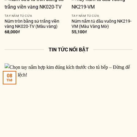
TAY NẮM TỦ CỬA
TAY NẮM TỦ CỬA
Núm tròn bằng sứ trắng viền
Núm nắm tủ đầu vuông NK219-
vàng NK020-TV (Màu vàng)
VM (Màu Vàng Mờ)
68,000
₫
55,100
₫
TIN TỨC NỔI BẬT
08
Th8