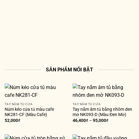
SẢN PHẨM NỔI BẬT
TAY NẮM TỦ CỬA
TAY NẮM TỦ CỬA
Núm kéo cửa tủ màu cafe
Tay nắm âm tủ bằng nhôm đen
NK281-CF (Màu Cafe)
mờ NK093-D (Màu Đen Mờ)
52,000
₫
46,400
₫
–
95,000
₫