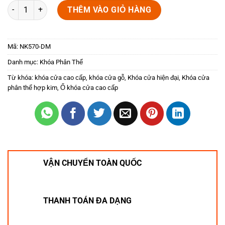
Khóa phân thể NK570-DM (Màu Đen Mờ) số lượng
THÊM VÀO GIỎ HÀNG
Mã:
NK570-DM
Danh mục:
Khóa Phân Thể
Từ khóa:
khóa cửa cao cấp
,
khóa cửa gỗ
,
Khóa cửa hiện đại
,
Khóa cửa
phân thể hợp kim
,
Ổ khóa cửa cao cấp
VẬN CHUYỂN TOÀN QUỐC
THANH TOÁN ĐA DẠNG