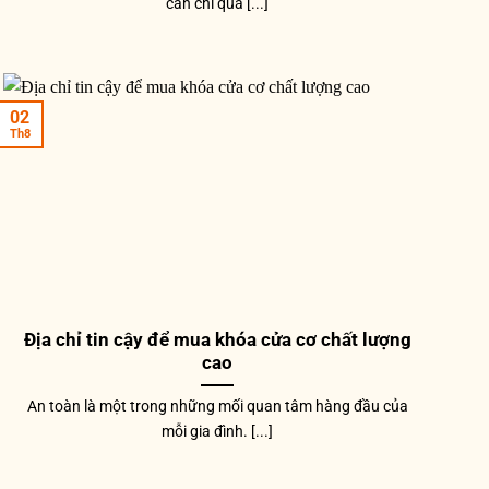
cần chi quá [...]
02
Th8
HÓA CỬA
KHÓA CỬA
KHÓA 
hóa cửa đi bằng đồng
Khóa cửa gỗ thông phòng
Khóa 
NK348L-RC
NK180M-RC
INOX
,200,000
₫
1,980,000
₫
720,0
Địa chỉ tin cậy để mua khóa cửa cơ chất lượng
cao
An toàn là một trong những mối quan tâm hàng đầu của
mỗi gia đình. [...]