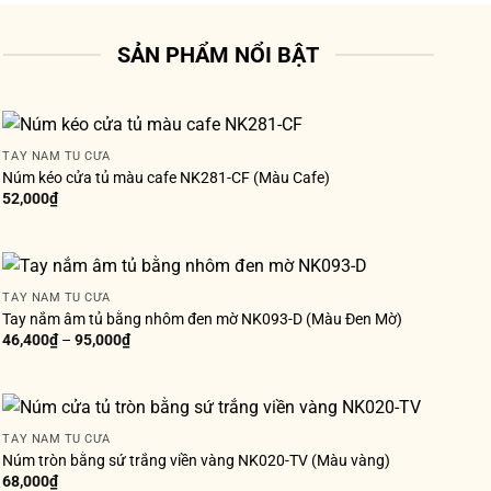
SẢN PHẨM NỔI BẬT
TAY NẮM TỦ CỬA
Núm kéo cửa tủ màu cafe NK281-CF (Màu Cafe)
52,000
₫
TAY NẮM TỦ CỬA
Tay nắm âm tủ bằng nhôm đen mờ NK093-D (Màu Đen Mờ)
46,400
₫
–
95,000
₫
TAY NẮM TỦ CỬA
Núm tròn bằng sứ trắng viền vàng NK020-TV (Màu vàng)
68,000
₫