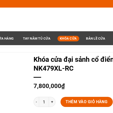
ỬA HÀNG
TAY NẮM TỦ CỬA
KHÓA CỬA
BẢN LỀ CỬA
Khóa cửa đại sảnh cổ điể
NK479XL-RC
7,800,000
₫
Khóa cửa đại sảnh cổ điển NK479XL-RC số lượng
THÊM VÀO GIỎ HÀNG