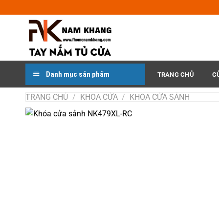
Chuyển
đến
nội
dung
Danh mục sản phẩm
TRANG CHỦ
C
TRANG CHỦ
/
KHÓA CỬA
/
KHÓA CỬA SẢNH