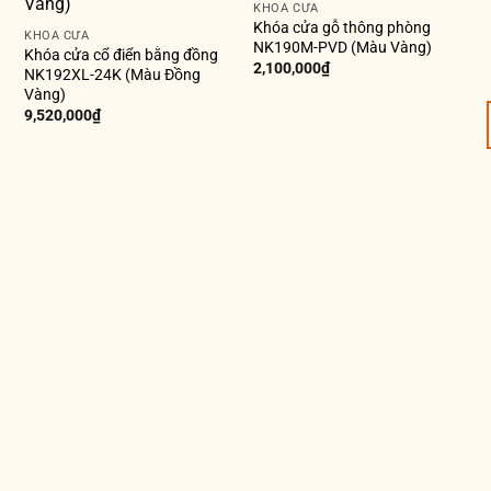
KHÓA CỬA
Khóa cửa gỗ thông phòng
KHÓA CỬA
NK190M-PVD (Màu Vàng)
Khóa cửa cổ điển bằng đồng
2,100,000
₫
NK192XL-24K (Màu Đồng
Vàng)
9,520,000
₫
K
K
3