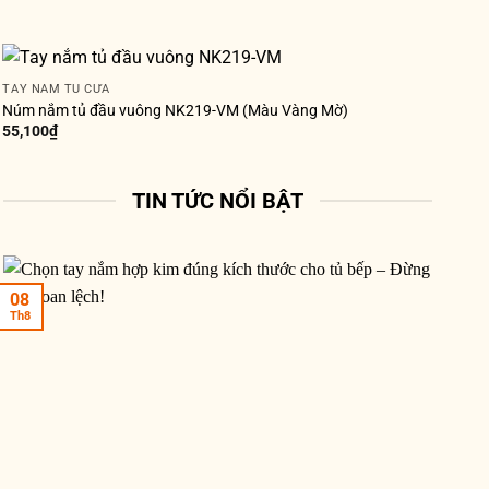
TAY NẮM TỦ CỬA
Núm nắm tủ đầu vuông NK219-VM (Màu Vàng Mờ)
55,100
₫
TIN TỨC NỔI BẬT
08
Th8