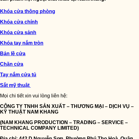
Khóa cửa thông phòng
Khóa cửa chính
Khóa cửa sảnh
Khóa tay nắm tròn
Bản lề cửa
Chặn cửa
Tay nắm cửa tủ
Sắt mỹ thuật
Mọi chi tiết xin vui lòng liên hệ:
CÔNG TY TNHH SẢN XUẤT – THƯƠNG MẠI – DỊCH VỤ –
KỸ THUẬT NAM KHANG
(NAM KHANG PRODUCTION – TRADING – SERVICE –
TECHNICAL COMPANY LIMITED)
Địa chỉ: 442 D Nguyễn Sơn, Phường Phú Thọ Hoà, Quận