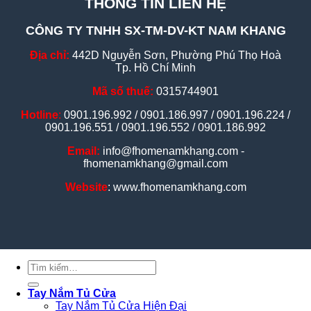
THÔNG TIN LIÊN HỆ
CÔNG TY TNHH SX-TM-DV-KT NAM KHANG
Địa chỉ:
442D Nguyễn Sơn, Phường Phú Thọ Hoà
Tp. Hồ Chí Minh
Mã số thuế:
0315744901
Hotline
:
0901.196.992 / 0901.186.997 / 0901.196.224 /
0901.196.551 / 0901.196.552 / 0901.186.992
Email:
info@fhomenamkhang.com -
fhomenamkhang@gmail.com
Website
: www.fhomenamkhang.com
Tìm
kiếm:
Tay Nắm Tủ Cửa
Tay Nắm Tủ Cửa Hiện Đại