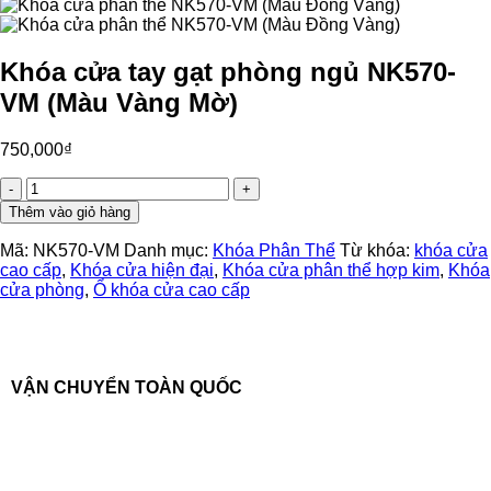
Khóa cửa tay gạt phòng ngủ NK570-
VM (Màu Vàng Mờ)
750,000
₫
Khóa
cửa
Thêm vào giỏ hàng
tay
gạt
Mã:
NK570-VM
Danh mục:
Khóa Phân Thể
Từ khóa:
khóa cửa
phòng
cao cấp
,
Khóa cửa hiện đại
,
Khóa cửa phân thể hợp kim
,
Khóa
ngủ
cửa phòng
,
Ổ khóa cửa cao cấp
NK570-
VM
(Màu
Vàng
Mờ)
VẬN CHUYỂN TOÀN QUỐC
số
lượng