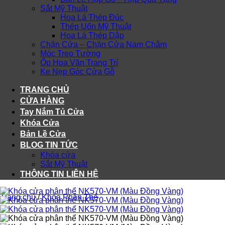
Sắt Mỹ Thuật
Hoa Lá Thép Đúc
Thép Uốn Mỹ Thuật
Hoa Lá Thép Dập
Chặn Cửa – Chặn Cửa Nam Châm
Móc Treo Tường
Ốp Hoa Văn Trang Trí
Ke Nẹp Góc Cửa Gỗ
TRANG CHỦ
CỬA HÀNG
Tay Nắm Tủ Cửa
Khóa Cửa
Bản Lề Cửa
BLOG TIN TỨC
Khóa cửa
Sắt Mỹ Thuật
THÔNG TIN LIÊN HỆ
Trang chủ
/
Khóa Phân Thể