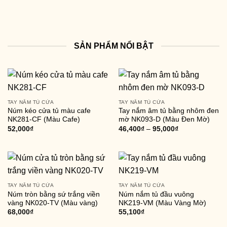
SẢN PHẨM NỔI BẬT
TAY NẮM TỦ CỬA
TAY NẮM TỦ CỬA
Núm kéo cửa tủ màu cafe
Tay nắm âm tủ bằng nhôm đen
NK281-CF (Màu Cafe)
mờ NK093-D (Màu Đen Mờ)
52,000
₫
46,400
₫
–
95,000
₫
TAY NẮM TỦ CỬA
TAY NẮM TỦ CỬA
Núm tròn bằng sứ trắng viền
Núm nắm tủ đầu vuông
vàng NK020-TV (Màu vàng)
NK219-VM (Màu Vàng Mờ)
68,000
₫
55,100
₫