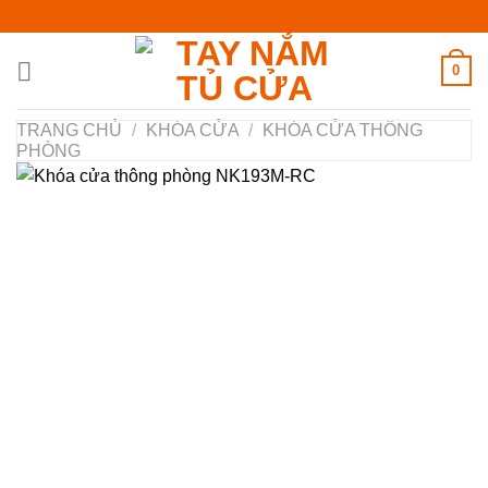
Chuyển
đến
nội
0
dung
TRANG CHỦ
/
KHÓA CỬA
/
KHÓA CỬA THÔNG
PHÒNG