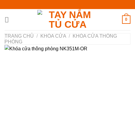
Chuyển
đến
nội
0
dung
TRANG CHỦ
/
KHÓA CỬA
/
KHÓA CỬA THÔNG
PHÒNG