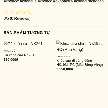
#khóacơ #khoacua #khoaco #ổkhóacửa #khóacửacaocấp
0/5
(0 Reviews)
SẢN PHẨM TƯƠNG TỰ
KHÓA CỬA
Củ khóa cửa NK261
KHÓA CỬA
190,000
₫
Khóa cửa đi bằng đồng
NK193L-RC (Màu Đồng Vàng)
3,550,000
₫