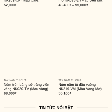
NK281-CF (Màu Cafe)
mờ NK093-D (Màu Đen Mờ)
52,000
₫
46,400
₫
–
95,000
₫
TAY NẮM TỦ CỬA
TAY NẮM TỦ CỬA
Núm tròn bằng sứ trắng viền
Núm nắm tủ đầu vuông
vàng NK020-TV (Màu vàng)
NK219-VM (Màu Vàng Mờ)
68,000
₫
55,100
₫
TIN TỨC NỔI BẬT