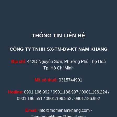
THÔNG TIN LIÊN HỆ
CÔNG TY TNHH SX-TM-DV-KT NAM KHANG
Địa chỉ:
442D Nguyễn Sơn, Phường Phú Thọ Hoà
Tp. Hồ Chí Minh
Mã số thuế:
0315744901
Hotline
:
0901.196.992 / 0901.186.997 / 0901.196.224 /
0901.196.551 / 0901.196.552 / 0901.186.992
Email:
info@fhomenamkhang.com -
fhomenamkhang@gmail.com