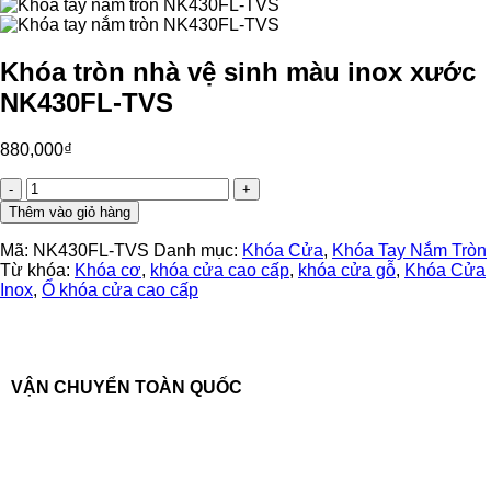
Khóa tròn nhà vệ sinh màu inox xước
NK430FL-TVS
880,000
₫
Khóa
tròn
Thêm vào giỏ hàng
nhà
vệ
Mã:
NK430FL-TVS
Danh mục:
Khóa Cửa
,
Khóa Tay Nắm Tròn
sinh
Từ khóa:
Khóa cơ
,
khóa cửa cao cấp
,
khóa cửa gỗ
,
Khóa Cửa
màu
Inox
,
Ổ khóa cửa cao cấp
inox
xước
NK430FL-
TVS
số
VẬN CHUYỂN TOÀN QUỐC
lượng