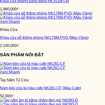
Khóa cửa phòng bằng đồng NK351M-OR
1,980,000
₫
Xem Nhanh
Khóa Cửa
Khóa cửa gỗ thông phòng NK178M-PVD (Màu Vàng)
2,100,000
₫
SẢN PHẨM NỔI BẬT
Xem Nhanh
Tay Nắm Tủ Cửa
Núm kéo cửa tủ màu cafe NK281-CF (Màu Cafe)
52,000
₫