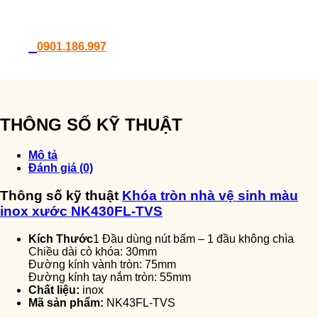
0901.186.997
THÔNG SỐ KỸ THUẬT
Mô tả
Đánh giá (0)
Thông số kỹ thuật
Khóa tròn nhà vệ sinh màu
inox xước NK430FL-TVS
Kích Thước
1 Đầu dùng nút bấm – 1 đầu không chìa
Chiều dài cò khóa: 30mm
Đường kính vành tròn: 75mm
Đường kính tay nắm tròn: 55mm
Chất liệu:
inox
Mã sản phẩm:
NK43FL-TVS