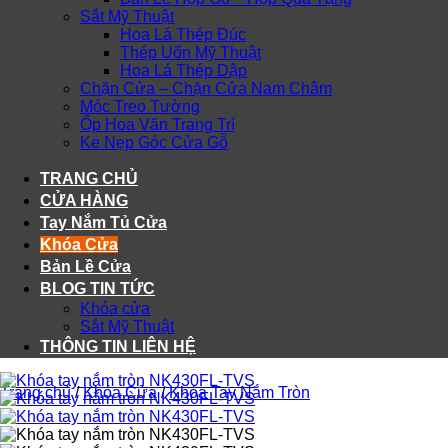
Sắt Mỹ Thuật
Hoa Lá Thép Đúc
Thép Uốn Mỹ Thuật
Hoa Lá Thép Dập
Chặn Cửa – Chặn Cửa Nam Châm
Móc Treo Tường
Ốp Hoa Văn Trang Trí
Ke Nẹp Góc Cửa Gỗ
TRANG CHỦ
CỬA HÀNG
Tay Nắm Tủ Cửa
Khóa Cửa
Bản Lề Cửa
BLOG TIN TỨC
Khóa cửa
Sắt Mỹ Thuật
THÔNG TIN LIÊN HỆ
Trang chủ
/
Khóa Cửa
/
Khóa Tay Nắm Tròn