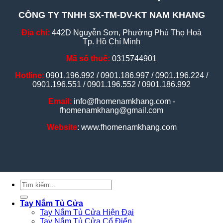
CÔNG TY TNHH SX-TM-DV-KT NAM KHANG
Địa chỉ:
442D Nguyễn Sơn, Phường Phú Thọ Hoà
Tp. Hồ Chí Minh
Mã số thuế:
0315744901
Hotline
:
0901.196.992 / 0901.186.997 / 0901.196.224 /
0901.196.551 / 0901.196.552 / 0901.186.992
Email:
info@fhomenamkhang.com -
fhomenamkhang@gmail.com
Website
: www.fhomenamkhang.com
Tìm
kiếm:
Tay Nắm Tủ Cửa
Tay Nắm Tủ Cửa Hiện Đại
Tay Nắm Tủ Cửa Cổ Điển