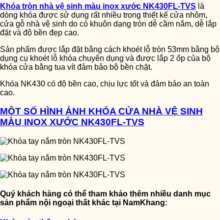
Khóa tròn nhà vệ sinh màu inox xước NK430FL-TVS
là
dòng khóa được sử dụng rất nhiều trong thiết kế cửa nhôm,
cửa gỗ nhà vệ sinh do có khuôn dạng tròn dễ cầm nắm, dễ lắp
đặt và độ bền đẹp cao.
Sản phẩm được lắp đặt bằng cách khoét lỗ tròn 53mm bằng bộ
dụng cụ khoét lỗ khóa chuyên dụng và được lắp 2 ốp của bộ
khóa cửa bằng tua vít đảm bảo bộ bền chặt.
Khóa NK430 có độ bền cao, chịu lực tốt và đảm bảo an toàn
cao.
MỘT SỐ HÌNH ẢNH KHÓA CỬA NHÀ VỆ SINH
MÀU INOX XƯỚC NK430FL-TVS
Quý khách hàng có thể tham khảo thêm nhiều danh mục
sản phẩm nội ngoại thất khác tại NamKhang: