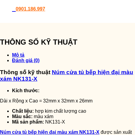
0901.186.997
THÔNG SỐ KỸ THUẬT
Mô tả
Đánh giá (0)
Thông số kỹ thuật
Núm cửa tủ bếp hiện đại màu
xám NK131-X
Kích thước:
Dài x Rộng x Cao = 32mm x 32mm x 26mm
Chất liệu:
hợp kim chất lượng cao
Màu sắc:
màu xám
Mã sản phẩm:
NK131-X
Núm cửa tủ bếp hiện đại màu xám NK131-X
được sản xuất