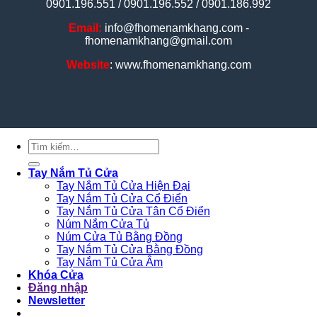
0901.196.551 / 0901.196.552 / 0901.186.992
Email:
info@fhomenamkhang.com -
fhomenamkhang@gmail.com
Website
: www.fhomenamkhang.com
Tìm
kiếm:
Tay Nắm Tủ Cửa
Tay Nắm Tủ Cửa Hiện Đại
Tay Nắm Tủ Cửa Cổ Điển
Tay Nắm Tủ Cửa Tân Cổ Điển
Núm Nắm Cửa Tủ
Núm Cửa Tủ Bằng Đồng
Tay Nắm Tủ Cửa Bằng Đồng
Tay Nắm Tủ Cửa Âm
Khóa Cửa
Đăng nhập
Newsletter