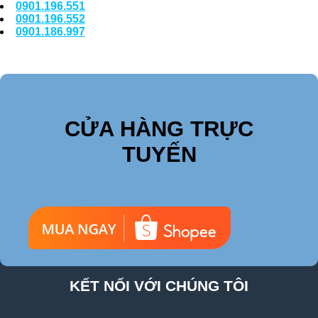
0901.196.551
0901.196.552
0901.186.997
CỬA HÀNG TRỰC
TUYẾN
KẾT NỐI VỚI CHÚNG TÔI