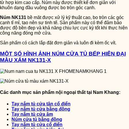
từ hợp kim cao cấp. Núm này được thiết kế đơn giản với
khuôn dạng đầu vuông được bo tròn góc cạnh.
Núm NK131
bề măt được xử lý kỹ thuật cao, bo tròn các góc
cạnh tỉ mỉ, tạo nên sự tinh tế. Sản phẩm này có thể đảm bảo
được độ bền đẹp và khả năng chịu lực cực kỳ tốt khi thực hiện
công năng đóng mở cửa.
Sản phẩm có cách lắp đặt đơn giản và luôn đi kèm ốc vít.
MỘT SỐ HÌNH ẢNH NÚM CỬA TỦ BẾP HIỆN ĐẠI
MÀU XÁM NK131-X
Các danh mục sản phẩm nội ngoại thất tại Nam Khang:
Tay nắm tủ cửa tân cổ điển
Tay nắm tủ cửa bằng đồng
Tay nắm tủ cửa âm
Núm cửa tủ bằng đồng
Tay nắm tủ cửa cổ điển