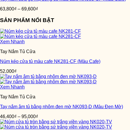
63,800
₫
–
69,600
₫
SẢN PHẨM NỔI BẬT
Xem Nhanh
Tay Nắm Tủ Cửa
Núm kéo cửa tủ màu cafe NK281-CF (Màu Cafe)
52,000
₫
Xem Nhanh
Tay Nắm Tủ Cửa
Tay nắm âm tủ bằng nhôm đen mờ NK093-D (Màu Đen Mờ)
46,400
₫
–
95,000
₫