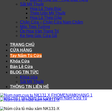
Sắt Mỹ Thuật
Hoa Lá Thép Đúc
Thép Uốn Mỹ Thuật
Hoa Lá Thép Dập
Chặn Cửa – Chặn Cửa Nam Châm
Móc Treo Tường
Ốp Hoa Văn Trang Trí
Ke Nẹp Góc Cửa Gỗ
TRANG CHỦ
CỬA HÀNG
Tay Nắm Tủ Cửa
Khóa Cửa
Bản Lề Cửa
BLOG TIN TỨC
Khóa cửa
Sắt Mỹ Thuật
THÔNG TIN LIÊN HỆ
Trang chủ
/
Tay Nắm Tủ Cửa
/
Núm Nắm Cửa Tủ