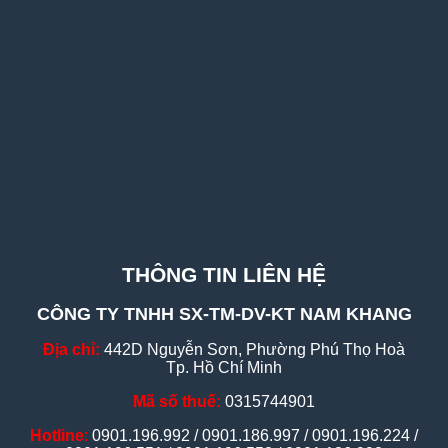
THÔNG TIN LIÊN HỆ
CÔNG TY TNHH SX-TM-DV-KT NAM KHANG
Địa chỉ:
442D Nguyễn Sơn, Phường Phú Thọ Hoà
Tp. Hồ Chí Minh
Mã số thuế:
0315744901
Hotline
:
0901.196.992 / 0901.186.997 / 0901.196.224 /