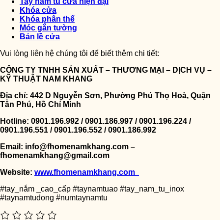
Tay nắm tủ cửa hiện đại
Khóa cửa
Khóa phân thể
Móc gắn tường
Bản lề cửa
Vui lòng liên hệ chúng tôi để biết thêm chi tiết:
CÔNG TY TNHH SẢN XUẤT – THƯƠNG MẠI – DỊCH VỤ –
KỸ THUẬT NAM KHANG
Địa chỉ: 442 D Nguyễn Sơn, Phường Phú Thọ Hoà, Quận
Tân Phú, Hồ Chí Minh
Hotline: 0901.196.992 / 0901.186.997 / 0901.196.224 /
0901.196.551 / 0901.196.552 / 0901.186.992
Email: info@fhomenamkhang.com –
fhomenamkhang@gmail.com
Website:
www.fhomenamkhang.com
#tay_nắm _cao_cấp #taynamtuao #tay_nam_tu_inox
#taynamtudong #numtaynamtu