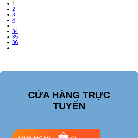
1
2
3
4
…
84
85
86
CỬA HÀNG TRỰC
TUYẾN