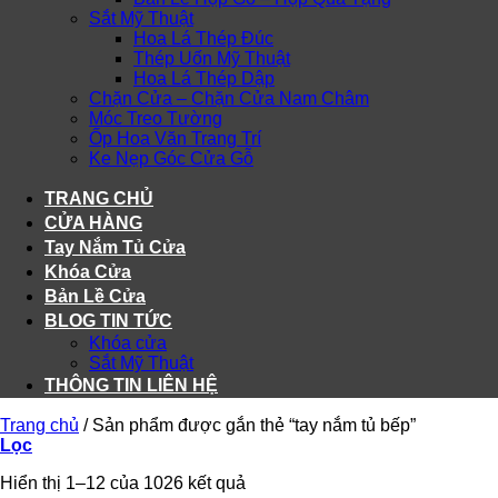
Sắt Mỹ Thuật
Hoa Lá Thép Đúc
Thép Uốn Mỹ Thuật
Hoa Lá Thép Dập
Chặn Cửa – Chặn Cửa Nam Châm
Móc Treo Tường
Ốp Hoa Văn Trang Trí
Ke Nẹp Góc Cửa Gỗ
TRANG CHỦ
CỬA HÀNG
Tay Nắm Tủ Cửa
Khóa Cửa
Bản Lề Cửa
BLOG TIN TỨC
Khóa cửa
Sắt Mỹ Thuật
THÔNG TIN LIÊN HỆ
Trang chủ
/
Sản phẩm được gắn thẻ “tay nắm tủ bếp”
Lọc
Hiển thị 1–12 của 1026 kết quả