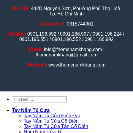
Địa chỉ:
442D Nguyễn Sơn, Phường Phú Thọ Hoà
Tp. Hồ Chí Minh
Mã số thuế:
0315744901
Hotline
:
0901.196.992 / 0901.186.997 / 0901.196.224 /
0901.196.551 / 0901.196.552 / 0901.186.992
Email:
info@fhomenamkhang.com -
fhomenamkhang@gmail.com
Website
: www.fhomenamkhang.com
Tìm
kiếm:
Tay Nắm Tủ Cửa
Tay Nắm Tủ Cửa Hiện Đại
Tay Nắm Tủ Cửa Cổ Điển
Tay Nắm Tủ Cửa Tân Cổ Điển
Núm Nắm Cửa Tủ