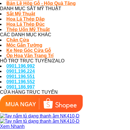
Bản Lề Hộp Gỗ - Hộp Quà Tặng
DANH MỤC SẮT MỸ THUẬT
Sắt Mỹ Thuật
Hoa Lá Thép Dập
Hoa Lá Thép Đúc
Thép Uốn Mỹ Thuật
CÁC DANH MỤC KHÁC
Chặn Cửa
Móc Gắn Tường
Ke Nẹp Góc Cửa Gỗ
Ốp Hoa Văn Trang Trí
HỖ TRỢ TRỰC TUYẾN/ZALO
0901.196.992
0901.196.224
0901.196.551
0901.196.552
0901.186.997
CỬA HÀNG TRỰC TUYẾN
Xem Nhanh