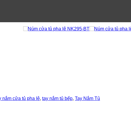
y nắm cửa tủ pha lê
,
tay nắm tủ bếp
,
Tay Nắm Tủ