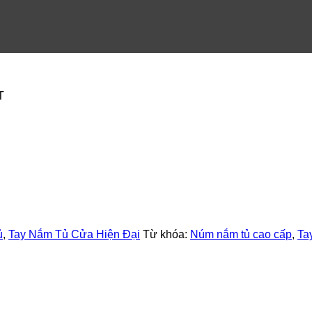
ủ
,
Tay Nắm Tủ Cửa Hiện Đại
Từ khóa:
Núm nắm tủ cao cấp
,
Ta