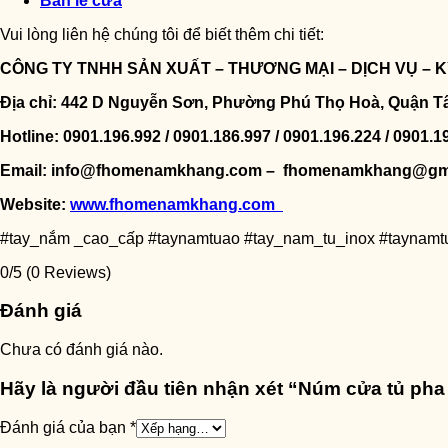
Bản lề cửa
Vui lòng liên hệ chúng tôi để biết thêm chi tiết:
CÔNG TY TNHH SẢN XUẤT – THƯƠNG MẠI – DỊCH VỤ –
Địa chỉ: 442 D Nguyễn Sơn, Phường Phú Thọ Hoà, Quận T
Hotline: 0901.196.992 / 0901.186.997 / 0901.196.224 / 0901.1
Email: info@fhomenamkhang.com – fhomenamkhang@gm
Website:
www.fhomenamkhang.com
#tay_nắm _cao_cấp #taynamtuao #tay_nam_tu_inox #taynam
0/5
(0 Reviews)
Đánh giá
Chưa có đánh giá nào.
Hãy là người đầu tiên nhận xét “Núm cửa tủ pha
Đánh giá của bạn
*