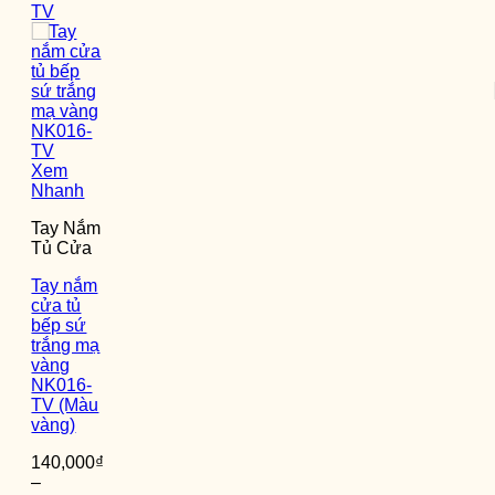
Xem
Nhanh
Tay Nắm
Tủ Cửa
Tay nắm
cửa tủ
bếp sứ
trắng mạ
vàng
NK016-
TV (Màu
vàng)
140,000
₫
–