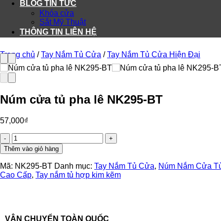
BLOG TIN TỨC
Khóa cửa
Sắt Mỹ Thuật
THÔNG TIN LIÊN HỆ
Trang chủ
/
Tay Nắm Tủ Cửa
/
Tay Nắm Tủ Cửa Hiện Đại
Núm cửa tủ pha lê NK295-BT
57,000
₫
Núm
cửa
Thêm vào giỏ hàng
tủ
pha
Mã:
NK295-BT
Danh mục:
Tay Nắm Tủ Cửa
,
Núm Nắm Cửa T
lê
Cao Cấp
,
Tay nắm tủ hợp kim kẽm
NK295-
BT
số
lượng
VẬN CHUYỂN TOÀN QUỐC