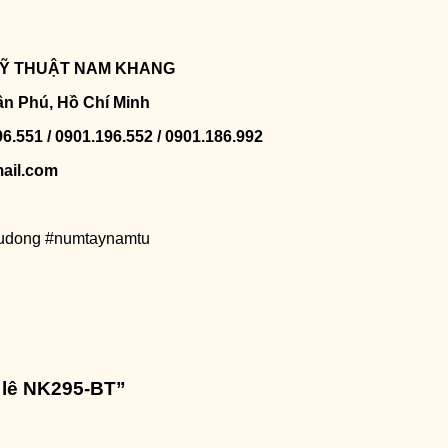
 KỸ THUẬT NAM KHANG
ân Phú, Hồ Chí Minh
96.551 / 0901.196.552 / 0901.186.992
ail.com
tudong #numtaynamtu
 lê NK295-BT”