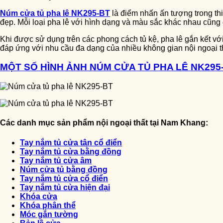
Núm cửa tủ pha lê NK295-BT
là điểm nhấn ấn tượng trong thi
đẹp. Mỗi loại pha lê với hình dạng và màu sắc khác nhau cũng
Khi được sử dụng trên các phong cách tủ kệ, pha lê gắn kết với
đáp ứng với nhu cầu đa dạng của nhiều không gian nội ngoại t
MỘT SỐ HÌNH ẢNH NÚM CỬA TỦ PHA LÊ NK295
Các danh mục sản phẩm nội ngoại thất tại Nam Khang:
Tay nắm tủ cửa tân cổ điển
Tay nắm tủ cửa bằng đồng
Tay nắm tủ cửa âm
Núm cửa tủ bằng đồng
Tay nắm tủ cửa cổ điển
Tay nắm tủ cửa hiện đại
Khóa cửa
Khóa phân thể
Móc gắn tường