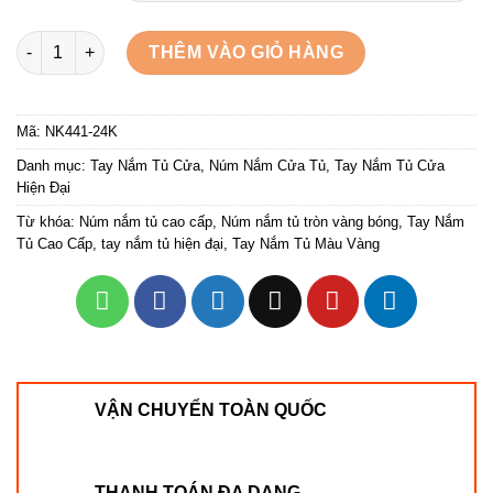
Núm cửa tủ vàng bóng NK441-24K số lượng
THÊM VÀO GIỎ HÀNG
Mã:
NK441-24K
Danh mục:
Tay Nắm Tủ Cửa
,
Núm Nắm Cửa Tủ
,
Tay Nắm Tủ Cửa
Hiện Đại
Từ khóa:
Núm nắm tủ cao cấp
,
Núm nắm tủ tròn vàng bóng
,
Tay Nắm
Tủ Cao Cấp
,
tay nắm tủ hiện đại
,
Tay Nắm Tủ Màu Vàng
VẬN CHUYỂN TOÀN QUỐC
THANH TOÁN ĐA DẠNG