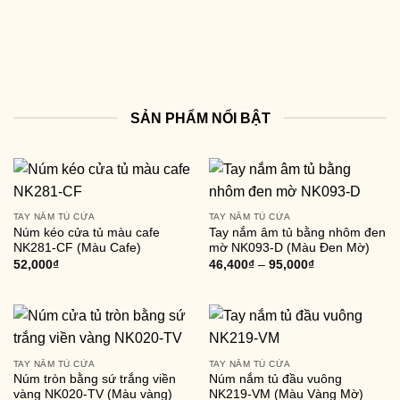
SẢN PHẨM NỔI BẬT
TAY NẮM TỦ CỬA
TAY NẮM TỦ CỬA
Núm kéo cửa tủ màu cafe
Tay nắm âm tủ bằng nhôm đen
NK281-CF (Màu Cafe)
mờ NK093-D (Màu Đen Mờ)
52,000
₫
46,400
₫
–
95,000
₫
TAY NẮM TỦ CỬA
TAY NẮM TỦ CỬA
Núm tròn bằng sứ trắng viền
Núm nắm tủ đầu vuông
vàng NK020-TV (Màu vàng)
NK219-VM (Màu Vàng Mờ)