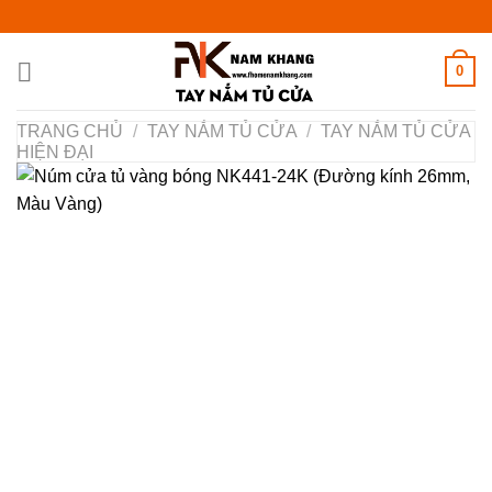
Chuyển
đến
nội
0
dung
TRANG CHỦ
/
TAY NẮM TỦ CỬA
/
TAY NẮM TỦ CỬA
HIỆN ĐẠI