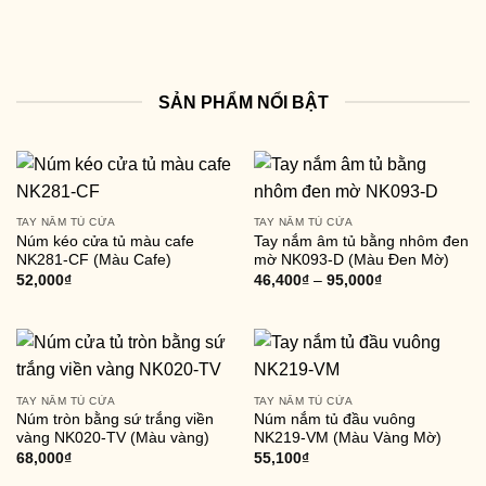
SẢN PHẨM NỔI BẬT
TAY NẮM TỦ CỬA
TAY NẮM TỦ CỬA
Núm kéo cửa tủ màu cafe
Tay nắm âm tủ bằng nhôm đen
NK281-CF (Màu Cafe)
mờ NK093-D (Màu Đen Mờ)
52,000
₫
46,400
₫
–
95,000
₫
TAY NẮM TỦ CỬA
TAY NẮM TỦ CỬA
Núm tròn bằng sứ trắng viền
Núm nắm tủ đầu vuông
vàng NK020-TV (Màu vàng)
NK219-VM (Màu Vàng Mờ)
68,000
₫
55,100
₫