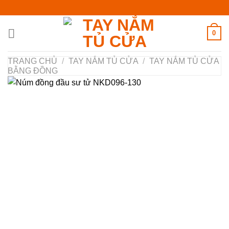
Chuyển
đến
nội
0
dung
TRANG CHỦ
/
TAY NẮM TỦ CỬA
/
TAY NẮM TỦ CỬA
BẰNG ĐỒNG