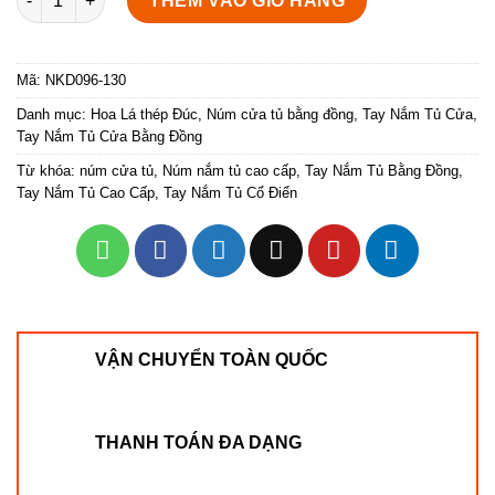
THÊM VÀO GIỎ HÀNG
Mã:
NKD096-130
Danh mục:
Hoa Lá thép Đúc
,
Núm cửa tủ bằng đồng
,
Tay Nắm Tủ Cửa
,
Tay Nắm Tủ Cửa Bằng Đồng
Từ khóa:
núm cửa tủ
,
Núm nắm tủ cao cấp
,
Tay Nắm Tủ Bằng Đồng
,
Tay Nắm Tủ Cao Cấp
,
Tay Nắm Tủ Cổ Điển
VẬN CHUYỂN TOÀN QUỐC
THANH TOÁN ĐA DẠNG