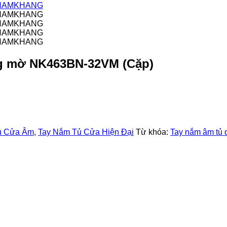
ng mờ NK463BN-32VM (Cặp)
̉ Cửa Âm
,
Tay Nắm Tủ Cửa Hiện Đại
Từ khóa:
Tay nắm âm tủ 