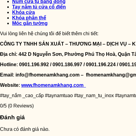
Núm cửa tủ bằng đồng
Tay nắm tủ cửa cổ điển
Khóa cửa
Khóa phân thể
Móc gắn tường
Vui lòng liên hệ chúng tôi để biết thêm chi tiết:
CÔNG TY TNHH SẢN XUẤT – THƯƠNG MẠI – DỊCH VỤ –
Địa chỉ: 442 D Nguyễn Sơn, Phường Phú Thọ Hoà, Quận T
Hotline: 0901.196.992 / 0901.186.997 / 0901.196.224 / 0901.1
Email: info@fhomenamkhang.com – fhomenamkhang@gm
Website:
www.fhomenamkhang.com
#tay_nắm _cao_cấp #taynamtuao #tay_nam_tu_inox #taynam
0/5
(0 Reviews)
Đánh giá
Chưa có đánh giá nào.