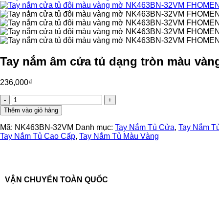
Tay nắm âm cửa tủ dạng tròn màu và
236,000
₫
Tay
nắm
Thêm vào giỏ hàng
âm
cửa
Mã:
NK463BN-32VM
Danh mục:
Tay Nắm Tủ Cửa
,
Tay Nắm Tu
tủ
Tay Nắm Tủ Cao Cấp
,
Tay Nắm Tủ Màu Vàng
dạng
tròn
màu
vàng
mờ
VẬN CHUYỂN TOÀN QUỐC
NK463BN-
32VM
(Cặp)
số