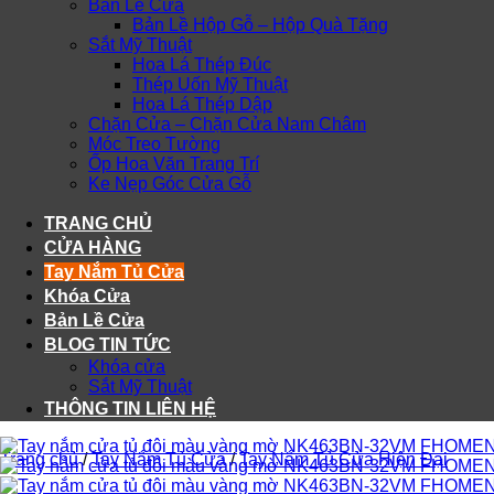
Bản Lề Cửa
Bản Lề Hộp Gỗ – Hộp Quà Tặng
Sắt Mỹ Thuật
Hoa Lá Thép Đúc
Thép Uốn Mỹ Thuật
Hoa Lá Thép Dập
Chặn Cửa – Chặn Cửa Nam Châm
Móc Treo Tường
Ốp Hoa Văn Trang Trí
Ke Nẹp Góc Cửa Gỗ
TRANG CHỦ
CỬA HÀNG
Tay Nắm Tủ Cửa
Khóa Cửa
Bản Lề Cửa
BLOG TIN TỨC
Khóa cửa
Sắt Mỹ Thuật
THÔNG TIN LIÊN HỆ
Trang chủ
/
Tay Nắm Tủ Cửa
/
Tay Nắm Tủ Cửa Hiện Đại